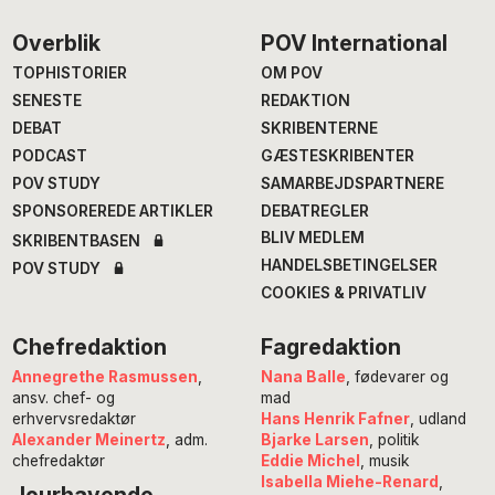
Footer
Overblik
POV International
TOPHISTORIER
OM POV
SENESTE
REDAKTION
DEBAT
SKRIBENTERNE
PODCAST
GÆSTESKRIBENTER
POV STUDY
SAMARBEJDSPARTNERE
SPONSOREREDE ARTIKLER
DEBATREGLER
BLIV MEDLEM
SKRIBENTBASEN
HANDELSBETINGELSER
POV STUDY
COOKIES & PRIVATLIV
Chefredaktion
Fagredaktion
Annegrethe Rasmussen
,
Nana Balle
, fødevarer og
ansv. chef- og
mad
erhvervsredaktør
Hans Henrik Fafner
, udland
Alexander Meinertz
, adm.
Bjarke Larsen
, politik
chefredaktør
Eddie Michel
, musik
Isabella Miehe-Renard
,
Jourhavende