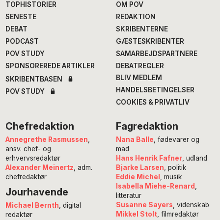
TOPHISTORIER
OM POV
SENESTE
REDAKTION
DEBAT
SKRIBENTERNE
PODCAST
GÆSTESKRIBENTER
POV STUDY
SAMARBEJDSPARTNERE
SPONSOREREDE ARTIKLER
DEBATREGLER
BLIV MEDLEM
SKRIBENTBASEN
HANDELSBETINGELSER
POV STUDY
COOKIES & PRIVATLIV
Chefredaktion
Fagredaktion
Annegrethe Rasmussen
,
Nana Balle
, fødevarer og
ansv. chef- og
mad
erhvervsredaktør
Hans Henrik Fafner
, udland
Alexander Meinertz
, adm.
Bjarke Larsen
, politik
chefredaktør
Eddie Michel
, musik
Isabella Miehe-Renard
,
Jourhavende
litteratur
Susanne Sayers
, videnskab
Michael Bernth
, digital
Mikkel Stolt
, filmredaktør
redaktør