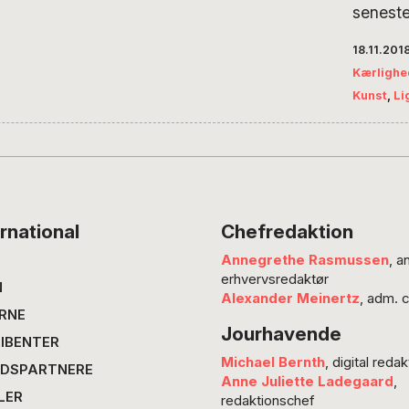
senest
flere k
18.11.201
eksempl
Kærlighe
kunstve
Kunst
,
Li
offentl
grænse
og kræ
hårfin,
slet ikk
grænse
rnational
Chefredaktion
ligheds
Annegrethe Rasmussen
, a
kunst o
erhvervsredaktør
kan br
N
Alexander Meinertz
, adm. 
fra forf
RNE
Jourhavende
kunstsk
IBENTER
unge fø
Michael Bernth
, digital redak
DSPARTNERE
Anne Juliette Ladegaard
,
LER
redaktionschef