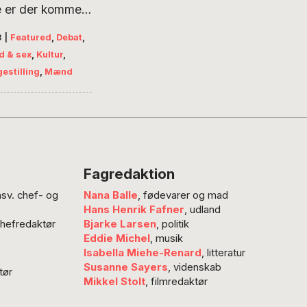
e er der kommet
onkrete
8
|
Featured
,
Debat
,
er fra
d & sex
,
Kultur
,
rdenen frem i
gestilling
,
Mænd
igheden på, at
n mellem kunst
nkelse kan være
 samt at nogle
e ser, der er en
, men sætter
Fagredaktion
tegn mellem
nsv. chef- og
Nana Balle
, fødevarer og mad
g krænkelse. Vi
Hans Henrik Fafner
, udland
uge eksemplerne
chefredaktør
Bjarke Larsen
, politik
atter- og
Eddie Michel
, musik
olerne hvor
Isabella Miehe-Renard
, litteratur
ler sig…
Susanne Sayers
, videnskab
tør
Mikkel Stolt
, filmredaktør