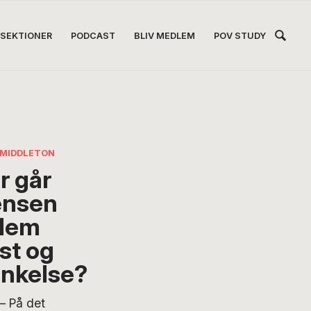
Hea
SEKTIONER
PODCAST
BLIV MEDLEM
POV STUDY
Høj
 MIDDLETON
r går
ænsen
lem
st og
nkelse?
– På det