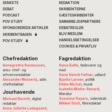
SENESTE
REDAKTION
DEBAT
SKRIBENTERNE
PODCAST
GÆSTESKRIBENTER
POV STUDY
SAMARBEJDSPARTNERE
SPONSOREREDE ARTIKLER
DEBATREGLER
BLIV MEDLEM
SKRIBENTBASEN
HANDELSBETINGELSER
POV STUDY
COOKIES & PRIVATLIV
Chefredaktion
Fagredaktion
Annegrethe Rasmussen
,
Nana Balle
, fødevarer og
ansv. chef- og
mad
erhvervsredaktør
Hans Henrik Fafner
, udland
Alexander Meinertz
, adm.
Bjarke Larsen
, politik
chefredaktør
Eddie Michel
, musik
Isabella Miehe-Renard
,
Jourhavende
litteratur
Susanne Sayers
, videnskab
Michael Bernth
, digital
Mikkel Stolt
, filmredaktør
redaktør
Anne Juliette Ladegaard
,