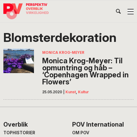
Gå
Skip
Gå
Head
direkte
til
direkte
til
indhold
til
Højr
primær
footer
Søg
på
navigation
Blomsterdekoration
POV
International
MONICA KROG-MEYER
Monica Krog-Meyer: Til
opmuntring og håb –
‘Copenhagen Wrapped in
Flowers’
25.05.2020
|
Kunst
,
Kultur
Footer
Overblik
POV International
TOPHISTORIER
OM POV