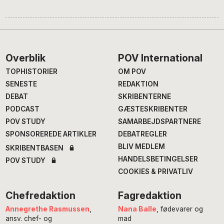
Footer
Overblik
POV International
TOPHISTORIER
OM POV
SENESTE
REDAKTION
DEBAT
SKRIBENTERNE
PODCAST
GÆSTESKRIBENTER
POV STUDY
SAMARBEJDSPARTNERE
SPONSOREREDE ARTIKLER
DEBATREGLER
BLIV MEDLEM
SKRIBENTBASEN
HANDELSBETINGELSER
POV STUDY
COOKIES & PRIVATLIV
Chefredaktion
Fagredaktion
Annegrethe Rasmussen
,
Nana Balle
, fødevarer og
ansv. chef- og
mad