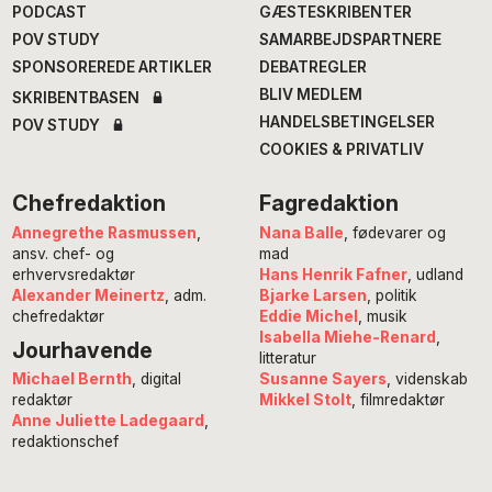
PODCAST
GÆSTESKRIBENTER
POV STUDY
SAMARBEJDSPARTNERE
SPONSOREREDE ARTIKLER
DEBATREGLER
BLIV MEDLEM
SKRIBENTBASEN
HANDELSBETINGELSER
POV STUDY
COOKIES & PRIVATLIV
Chefredaktion
Fagredaktion
Annegrethe Rasmussen
,
Nana Balle
, fødevarer og
ansv. chef- og
mad
erhvervsredaktør
Hans Henrik Fafner
, udland
Alexander Meinertz
, adm.
Bjarke Larsen
, politik
chefredaktør
Eddie Michel
, musik
Isabella Miehe-Renard
,
Jourhavende
litteratur
Susanne Sayers
, videnskab
Michael Bernth
, digital
Mikkel Stolt
, filmredaktør
redaktør
Anne Juliette Ladegaard
,
redaktionschef