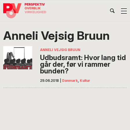
Gå
Skip
Gå
Head
direkte
til
direkte
til
indhold
til
Højr
primær
footer
Søg
på
navigation
Anneli Vejsig Bruun
POV
International
ANNELI VEJSIG BRUUN
Udbudsramt: Hvor lang tid
går der, før vi rammer
bunden?
29.06.2018
|
Danmark
,
Kultur