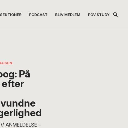
Hea
SEKTIONER
PODCAST
BLIV MEDLEM
POV STUDY
Høj
AUSEN
bog: På
 efter
svundne
gerlighed
// ANMELDELSE –