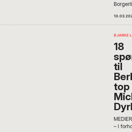
Borgerli
en selvf
10.03.20
mener 
Johanse
sikkert 
BJARKE 
borgerl
18
afgøren
spø
men de
ikke be
til
borgerl
Ber
skriver
top
Hvor er
værdier
Mic
Koncern
Dyr
Berling
Krab-J
MEDIER
– I forh