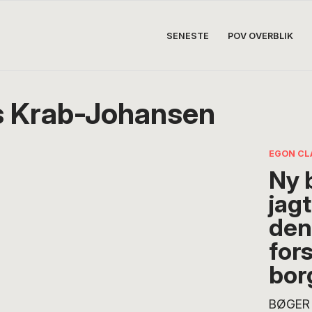
SENESTE
POV OVERBLIK
 Krab-Johansen
EGON CL
Ny 
jagt
den
for
bor
BØGER 