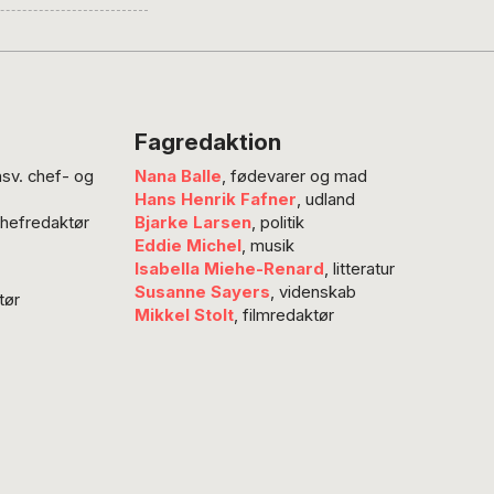
skal tage ansvar og
sig, når de har
lvorlige fejl, ikke
at tage
venserne overfor
Fagredaktion
gne. En fremtvungen
nsv. chef- og
Nana Balle
, fødevarer og mad
dning efter års
Hans Henrik Fafner
, udland
ser og en forsikring
chefredaktør
Bjarke Larsen
, politik
ære “et andet
Eddie Michel
, musik
ke nu” rækker
Isabella Miehe-Renard
, litteratur
ladende, uanset hvor…
Susanne Sayers
, videnskab
tør
Mikkel Stolt
, filmredaktør