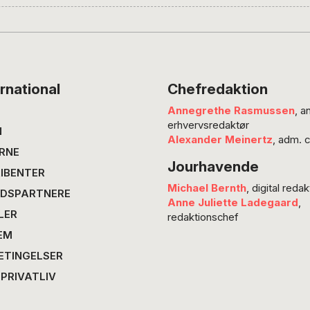
chefer 
trække 
begået a
magter 
konsek
rnational
Chefredaktion
deres e
Annegrethe Rasmussen
, a
undskyl
erhvervsredaktør
forseel
N
Alexander Meinertz
, adm. 
om at v
RNE
Jourhavende
mennes
IBENTER
tilsyne
Michael Bernth
, digital redak
DSPARTNERE
Anne Juliette Ladegaard
,
LER
redaktionschef
EM
ETINGELSER
 PRIVATLIV