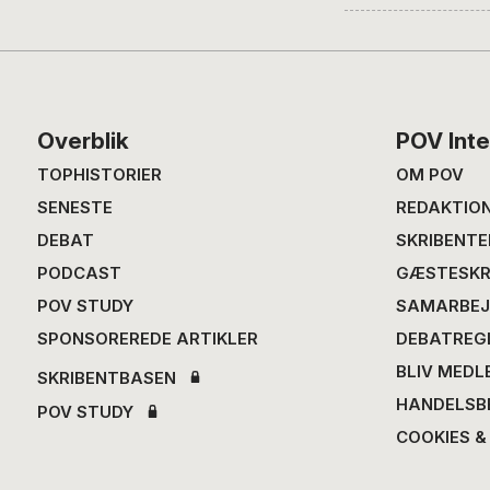
Footer
Overblik
POV Inte
TOPHISTORIER
OM POV
SENESTE
REDAKTIO
DEBAT
SKRIBENTE
PODCAST
GÆSTESKR
POV STUDY
SAMARBEJ
SPONSOREREDE ARTIKLER
DEBATREG
BLIV MEDL
SKRIBENTBASEN
HANDELSB
POV STUDY
COOKIES &