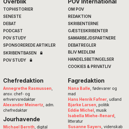
Footer
Overblik
POV International
TOPHISTORIER
OM POV
SENESTE
REDAKTION
DEBAT
SKRIBENTERNE
PODCAST
GÆSTESKRIBENTER
POV STUDY
SAMARBEJDSPARTNERE
SPONSOREREDE ARTIKLER
DEBATREGLER
BLIV MEDLEM
SKRIBENTBASEN
HANDELSBETINGELSER
POV STUDY
COOKIES & PRIVATLIV
Chefredaktion
Fagredaktion
Annegrethe Rasmussen
,
Nana Balle
, fødevarer og
ansv. chef- og
mad
erhvervsredaktør
Hans Henrik Fafner
, udland
Alexander Meinertz
, adm.
Bjarke Larsen
, politik
chefredaktør
Eddie Michel
, musik
Isabella Miehe-Renard
,
Jourhavende
litteratur
Susanne Sayers
, videnskab
Michael Bernth
, digital