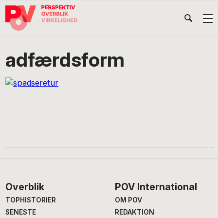
Gå
Skip
Gå
Head
direkte
til
direkte
til
indhold
til
Højr
primær
footer
Søg
på
navigation
adfærdsform
POV
International
Footer
Overblik
POV International
TOPHISTORIER
OM POV
SENESTE
REDAKTION