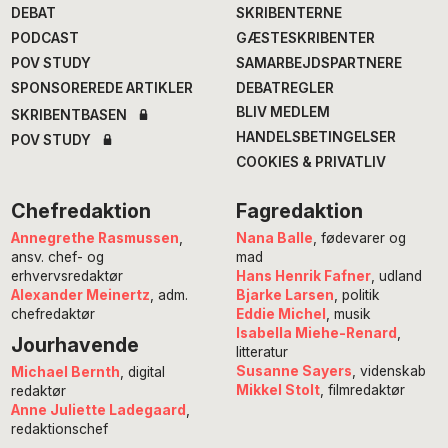
DEBAT
SKRIBENTERNE
PODCAST
GÆSTESKRIBENTER
POV STUDY
SAMARBEJDSPARTNERE
SPONSOREREDE ARTIKLER
DEBATREGLER
BLIV MEDLEM
SKRIBENTBASEN
HANDELSBETINGELSER
POV STUDY
COOKIES & PRIVATLIV
Chefredaktion
Fagredaktion
Annegrethe Rasmussen
,
Nana Balle
, fødevarer og
ansv. chef- og
mad
erhvervsredaktør
Hans Henrik Fafner
, udland
Alexander Meinertz
, adm.
Bjarke Larsen
, politik
chefredaktør
Eddie Michel
, musik
Isabella Miehe-Renard
,
Jourhavende
litteratur
Susanne Sayers
, videnskab
Michael Bernth
, digital
Mikkel Stolt
, filmredaktør
redaktør
Anne Juliette Ladegaard
,
redaktionschef