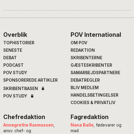
Footer
Overblik
POV International
TOPHISTORIER
OM POV
SENESTE
REDAKTION
DEBAT
SKRIBENTERNE
PODCAST
GÆSTESKRIBENTER
POV STUDY
SAMARBEJDSPARTNERE
SPONSOREREDE ARTIKLER
DEBATREGLER
BLIV MEDLEM
SKRIBENTBASEN
HANDELSBETINGELSER
POV STUDY
COOKIES & PRIVATLIV
Chefredaktion
Fagredaktion
Annegrethe Rasmussen
,
Nana Balle
, fødevarer og
ansv. chef- og
mad