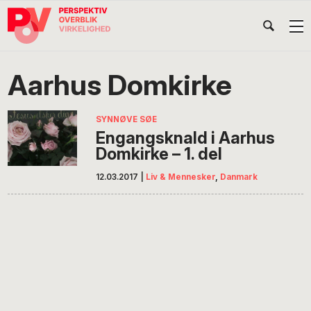
Gå
Skip
Gå
Head
direkte
til
direkte
til
indhold
til
Højr
primær
footer
Søg
på
navigation
Aarhus Domkirke
POV
International
SYNNØVE SØE
Engangsknald i Aarhus
Domkirke – 1. del
12.03.2017
|
Liv & Mennesker
,
Danmark