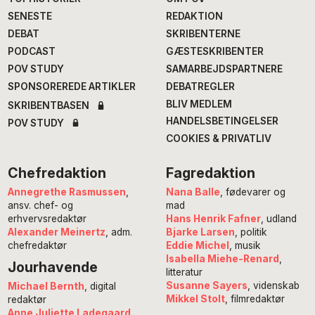
SENESTE
REDAKTION
DEBAT
SKRIBENTERNE
PODCAST
GÆSTESKRIBENTER
POV STUDY
SAMARBEJDSPARTNERE
SPONSOREREDE ARTIKLER
DEBATREGLER
BLIV MEDLEM
SKRIBENTBASEN
HANDELSBETINGELSER
POV STUDY
COOKIES & PRIVATLIV
Chefredaktion
Fagredaktion
Annegrethe Rasmussen
,
Nana Balle
, fødevarer og
ansv. chef- og
mad
erhvervsredaktør
Hans Henrik Fafner
, udland
Alexander Meinertz
, adm.
Bjarke Larsen
, politik
chefredaktør
Eddie Michel
, musik
Isabella Miehe-Renard
,
Jourhavende
litteratur
Susanne Sayers
, videnskab
Michael Bernth
, digital
Mikkel Stolt
, filmredaktør
redaktør
Anne Juliette Ladegaard
,