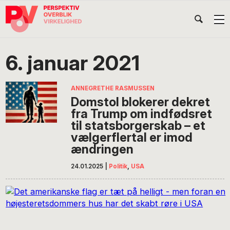
Gå
Skip
Gå
Head
direkte
til
direkte
til
indhold
til
Højr
primær
footer
Søg
på
navigation
6. januar 2021
POV
International
ANNEGRETHE RASMUSSEN
Domstol blokerer dekret
fra Trump om indfødsret
til statsborgerskab – et
vælgerflertal er imod
ændringen
24.01.2025
|
Politik
,
USA