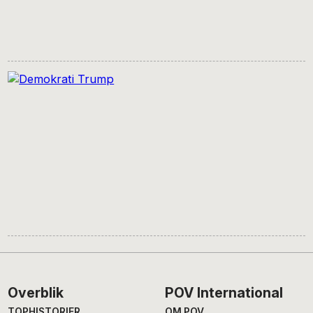
Footer
Overblik
POV International
TOPHISTORIER
OM POV