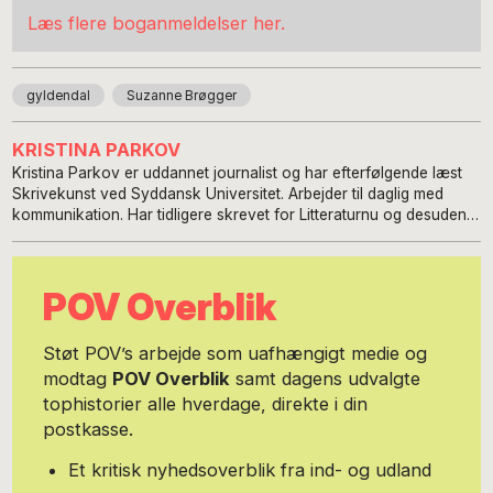
Læs flere boganmeldelser her.
gyldendal
Suzanne Brøgger
KRISTINA PARKOV
Kristina Parkov er uddannet journalist og har efterfølgende læst
Skrivekunst ved Syddansk Universitet. Arbejder til daglig med
kommunikation. Har tidligere skrevet for Litteraturnu og desuden
fået noveller udgivet i det danske litterære tidsskrift uDkAnt samt
hos Forlaget Futurum.
POV Overblik
Støt POV’s arbejde som uafhængigt medie og
modtag
POV Overblik
samt dagens udvalgte
tophistorier alle hverdage, direkte i din
postkasse.
Et kritisk nyhedsoverblik fra ind- og udland