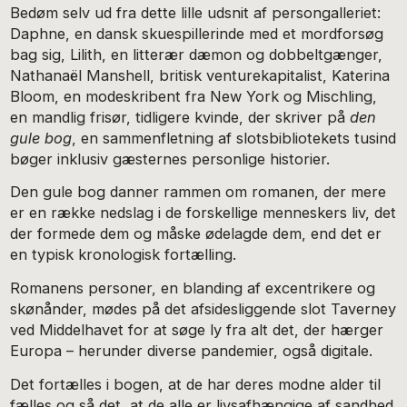
Bedøm selv ud fra dette lille udsnit af persongalleriet:
Daphne, en dansk skuespillerinde med et mordforsøg
bag sig, Lilith, en litterær dæmon og dobbeltgænger,
Nathanaël Manshell, britisk venturekapitalist, Katerina
Bloom, en modeskribent fra New York og Mischling,
en mandlig frisør, tidligere kvinde, der skriver på
den
gule bog
, en sammenfletning af slotsbibliotekets tusind
bøger inklusiv gæsternes personlige historier.
Den gule bog danner rammen om romanen, der mere
er en række nedslag i de forskellige menneskers liv, det
der formede dem og måske ødelagde dem, end det er
en typisk kronologisk fortælling.
Romanens personer, en blanding af excentrikere og
skønånder, mødes på det afsidesliggende slot Taverney
ved Middelhavet for at søge ly fra alt det, der hærger
Europa – herunder diverse pandemier, også digitale.
Det fortælles i bogen, at de har deres modne alder til
fælles og så det, at de alle er livsafhængige af sandhed