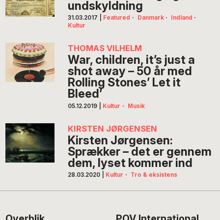
undskyldning
31.03.2017
|
Featured
·
Danmark
·
Indland
·
Kultur
THOMAS VILHELM
War, children, it’s just a
shot away – 50 år med
Rolling Stones’ Let it
Bleed’
05.12.2019
|
Kultur
·
Musik
KIRSTEN JØRGENSEN
Kirsten Jørgensen:
Sprækker – det er gennem
dem, lyset kommer ind
28.03.2020
|
Kultur
·
Tro & eksistens
Overblik
POV International