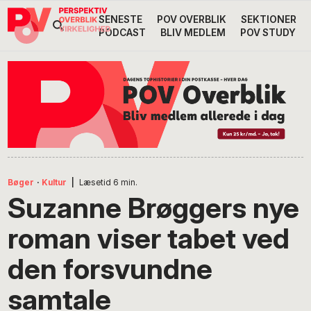
Gå
Skip
Gå
SENESTE
POV OVERBLIK
SEKTIONER
Header
direkte
til
direkte
PODCAST
BLIV MEDLEM
POV STUDY
til
indhold
til
Højre
primær
footer
Søg
på
navigation
POV
International
Bøger
·
Kultur
|
Læsetid
6
min.
Suzanne Brøggers nye
roman viser tabet ved
den forsvundne
samtale