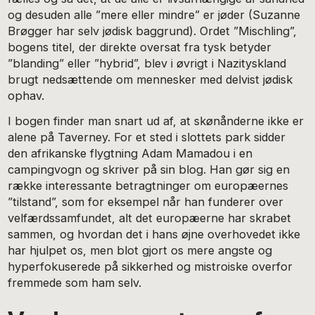
og desuden alle ”mere eller mindre” er jøder (Suzanne
Brøgger har selv jødisk baggrund). Ordet ”Mischling”,
bogens titel, der direkte oversat fra tysk betyder
”blanding” eller ”hybrid”, blev i øvrigt i Nazityskland
brugt nedsættende om mennesker med delvist jødisk
ophav.
I bogen finder man snart ud af, at skønånderne ikke er
alene på Taverney. For et sted i slottets park sidder
den afrikanske flygtning Adam Mamadou i en
campingvogn og skriver på sin blog. Han gør sig en
række interessante betragtninger om europæernes
”tilstand”, som for eksempel når han funderer over
velfærdssamfundet, alt det europæerne har skrabet
sammen, og hvordan det i hans øjne overhovedet ikke
har hjulpet os, men blot gjort os mere angste og
hyperfokuserede på sikkerhed og mistroiske overfor
fremmede som ham selv.