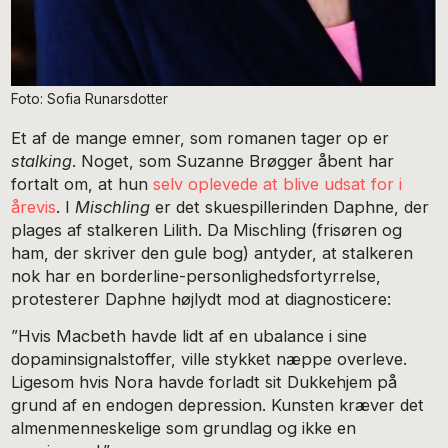
Foto: Sofia Runarsdotter
Et af de mange emner, som romanen tager op er
stalking
. Noget, som Suzanne Brøgger åbent har
fortalt om, at hun
selv oplevede at blive udsat for i
årevis
. I
Mischling
er det skuespillerinden Daphne, der
plages af stalkeren Lilith. Da Mischling (frisøren og
ham, der skriver den gule bog) antyder, at stalkeren
nok har en borderline-personlighedsfortyrrelse,
protesterer Daphne højlydt mod at diagnosticere:
”Hvis Macbeth havde lidt af en ubalance i sine
dopaminsignalstoffer, ville stykket næppe overleve.
Ligesom hvis Nora havde forladt sit Dukkehjem på
grund af en endogen depression. Kunsten kræver det
almenmenneskelige som grundlag og ikke en