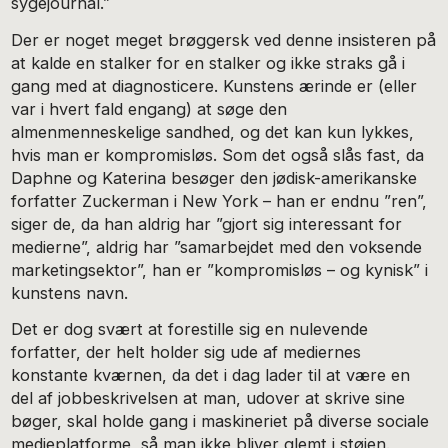
sygejournal.”
Der er noget meget brøggersk ved denne insisteren på
at kalde en stalker for en stalker og ikke straks gå i
gang med at diagnosticere. Kunstens ærinde er (eller
var i hvert fald engang) at søge den
almenmenneskelige sandhed, og det kan kun lykkes,
hvis man er kompromisløs. Som det også slås fast, da
Daphne og Katerina besøger den jødisk-amerikanske
forfatter Zuckerman i New York – han er endnu ”ren”,
siger de, da han aldrig har ”gjort sig interessant for
medierne”, aldrig har ”samarbejdet med den voksende
marketingsektor”, han er ”kompromisløs – og kynisk” i
kunstens navn.
Det er dog svært at forestille sig en nulevende
forfatter, der helt holder sig ude af mediernes
konstante kværnen, da det i dag lader til at være en
del af jobbeskrivelsen at man, udover at skrive sine
bøger, skal holde gang i maskineriet på diverse sociale
medieplatforme, så man ikke bliver glemt i støjen.