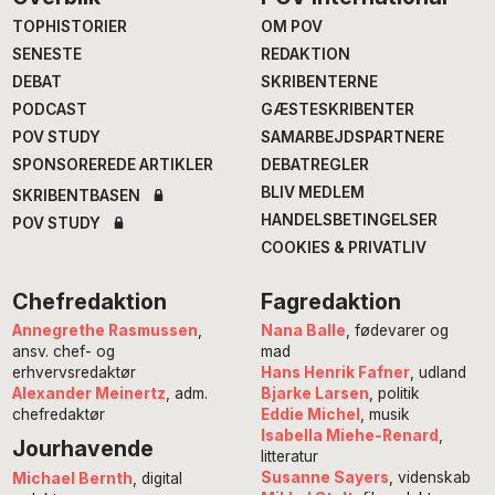
Footer
TOPHISTORIER
OM POV
SENESTE
REDAKTION
DEBAT
SKRIBENTERNE
PODCAST
GÆSTESKRIBENTER
POV STUDY
SAMARBEJDSPARTNERE
SPONSOREREDE ARTIKLER
DEBATREGLER
BLIV MEDLEM
SKRIBENTBASEN
HANDELSBETINGELSER
POV STUDY
COOKIES & PRIVATLIV
Chefredaktion
Fagredaktion
Annegrethe Rasmussen
,
Nana Balle
, fødevarer og
ansv. chef- og
mad
erhvervsredaktør
Hans Henrik Fafner
, udland
Alexander Meinertz
, adm.
Bjarke Larsen
, politik
chefredaktør
Eddie Michel
, musik
Isabella Miehe-Renard
,
Jourhavende
litteratur
Susanne Sayers
, videnskab
Michael Bernth
, digital