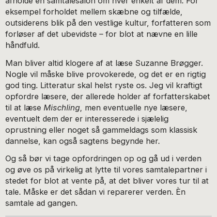
afholde en samtalesalon om hver enkelt af dem. For
eksempel forholdet mellem skæbne og tilfælde,
outsiderens blik på den vestlige kultur, forfatteren som
forløser af det ubevidste – for blot at nævne en lille
håndfuld.
Man bliver altid klogere af at læse Suzanne Brøgger.
Nogle vil måske blive provokerede, og det er en rigtig
god ting. Litteratur skal helst ryste os. Jeg vil kraftigt
opfordre læsere, der allerede holder af forfatterskabet
til at læse
Mischling
, men eventuelle nye læsere,
eventuelt dem der er interesserede i sjælelig
oprustning eller noget så gammeldags som klassisk
dannelse, kan også sagtens begynde her.
Og så bør vi tage opfordringen op og gå ud i verden
og øve os på virkelig at lytte til vores samtalepartner i
stedet for blot at vente på, at det bliver vores tur til at
tale. Måske er det sådan vi reparerer verden. Èn
samtale ad gangen.