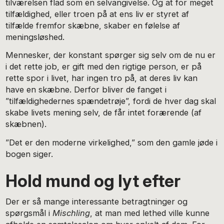
tilværelsen flad som en selvangivelse. Og at for meget
tilfældighed, eller troen på at ens liv er styret af
tilfælde fremfor skæbne, skaber en følelse af
meningsløshed.
Mennesker, der konstant spørger sig selv om de nu er
i det rette job, er gift med den rigtige person, er på
rette spor i livet, har ingen tro på, at deres liv kan
have en skæbne. Derfor bliver de fanget i
”tilfældighedernes spændetrøje”, fordi de hver dag skal
skabe livets mening selv, de får intet forærende (af
skæbnen).
”Det er den moderne virkelighed,” som den gamle jøde i
bogen siger.
Hold mund og lyt efter
Der er så mange interessante betragtninger og
spørgsmål i
Mischling
, at man med lethed ville kunne