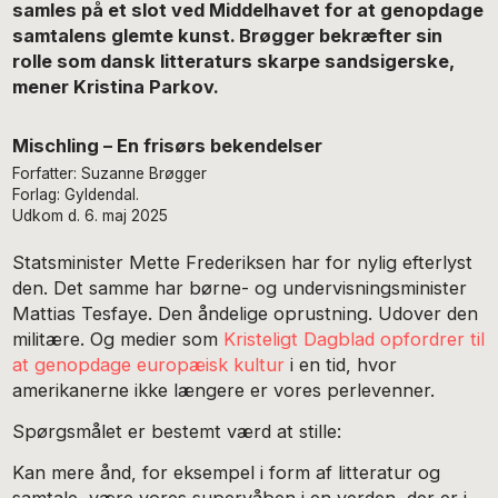
samles på et slot ved Middelhavet for at genopdage
samtalens glemte kunst. Brøgger bekræfter sin
rolle som dansk litteraturs skarpe sandsigerske,
mener Kristina Parkov.
Mischling – En frisørs bekendelser
Forfatter: Suzanne Brøgger
Forlag: Gyldendal.
Udkom d. 6. maj 2025
Statsminister Mette Frederiksen har for nylig efterlyst
den. Det samme har børne- og undervisningsminister
Mattias Tesfaye. Den åndelige oprustning. Udover den
militære. Og medier som
Kristeligt Dagblad opfordrer til
at genopdage europæisk kultur
i en tid, hvor
amerikanerne ikke længere er vores perlevenner.
Spørgsmålet er bestemt værd at stille:
Kan mere ånd, for eksempel i form af litteratur og
samtale, være vores supervåben i en verden, der er i