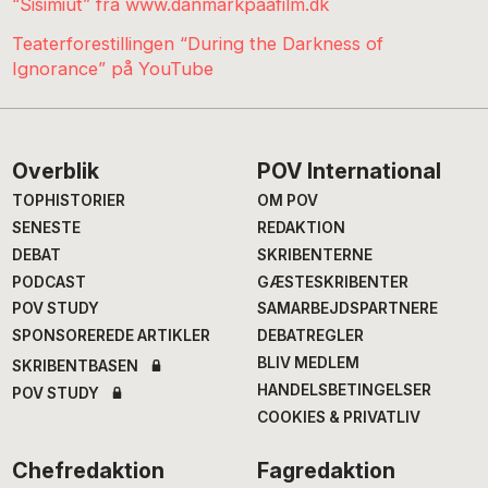
“Sisimiut” fra www.danmarkpaafilm.dk
Teaterforestillingen “During the Darkness of
Ignorance” på YouTube
Footer
Overblik
POV International
TOPHISTORIER
OM POV
SENESTE
REDAKTION
DEBAT
SKRIBENTERNE
PODCAST
GÆSTESKRIBENTER
POV STUDY
SAMARBEJDSPARTNERE
SPONSOREREDE ARTIKLER
DEBATREGLER
BLIV MEDLEM
SKRIBENTBASEN
HANDELSBETINGELSER
POV STUDY
COOKIES & PRIVATLIV
Chefredaktion
Fagredaktion