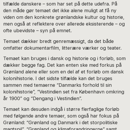
tilfælde danskere – som har set på dette udefra. På
den måde gør temaet det ikke alene muligt at få ny
viden om den konkrete grønlandske kultur og historie,
men også at reflektere over allerede eksisterende – og
ofte ubevidste – syn på emnet.
Temaet dækker bredt genremæssigt, da det både
omfatter dokumentarfilm, litterære værker og teater.
Temaet kan bruges i dansk og historie og i forløb, som
dækker begge fag. Det kan enten ske med forkus på
Grønland alene eller som en del af et forløb om dansk
kolonihistorie. I det sidste tilfælde kan det bruges
sammen med temaerne “Danmarks forhold til sin
kolonihistorie”, “Vestindien set fra København omkring
år 1900” og “Dengang i Vestindien”.
Temaet kan desuden indgå i større flerfaglige forløb
med følgende andre temaer, som også har fokus på
Grønland: “Grønland og Danmark i det storpolitiske
magtspil”, “Grønland og klimaforandringerne” samt