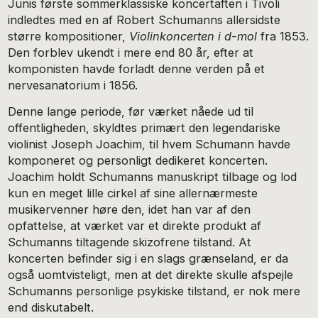
Junis første sommerklassiske koncertaften i Tivoli
indledtes med en af Robert Schumanns allersidste
større kompositioner,
Violinkoncerten i d-mol
fra 1853.
Den forblev ukendt i mere end 80 år, efter at
komponisten havde forladt denne verden på et
nervesanatorium i 1856.
Denne lange periode, før værket nåede ud til
offentligheden, skyldtes primært den legendariske
violinist Joseph Joachim, til hvem Schumann havde
komponeret og personligt dedikeret koncerten.
Joachim holdt Schumanns manuskript tilbage og lod
kun en meget lille cirkel af sine allernærmeste
musikervenner høre den, idet han var af den
opfattelse, at værket var et direkte produkt af
Schumanns tiltagende skizofrene tilstand. At
koncerten befinder sig i en slags grænseland, er da
også uomtvisteligt, men at det direkte skulle afspejle
Schumanns personlige psykiske tilstand, er nok mere
end diskutabelt.