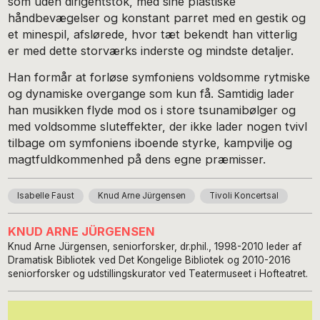
som uden dirigentstok, med sine plastiske
håndbevægelser og konstant parret med en gestik og
et minespil, afslørede, hvor tæt bekendt han vitterlig
er med dette storværks inderste og mindste detaljer.
Han formår at forløse symfoniens voldsomme rytmiske
og dynamiske overgange som kun få. Samtidig lader
han musikken flyde mod os i store tsunamibølger og
med voldsomme sluteffekter, der ikke lader nogen tvivl
tilbage om symfoniens iboende styrke, kampvilje og
magtfuldkommenhed på dens egne præmisser.
Isabelle Faust
Knud Arne Jürgensen
Tivoli Koncertsal
KNUD ARNE JÜRGENSEN
Knud Arne Jürgensen, seniorforsker, dr.phil., 1998-2010 leder af
Dramatisk Bibliotek ved Det Kongelige Bibliotek og 2010-2016
seniorforsker og udstillingskurator ved Teatermuseet i Hofteatret.