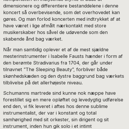
dimensionere og differentiere bestanddelene i denne
koncert så overbevisende, som det overhovedet kan
gøres. Og man forlod koncerten med indtrykket af at
have været i lige afmålt nærkontakt med store
musikerskaber hos såvel de udøvende som den
skabende ånd bag værket.
Når man samtidig oplever et af de mest sjældne
mesterinstrumenter i Isabelle Fausts hænder i form af
den berømte Stradivarius fra 1704, der går under
tilnavnet ”The Sleeping Beauty”, forbliver både
skønhedskæden og den dystre baggrund bag værkets
tilblivelse på det allerhøjeste niveau.
Schumanns martrede sind kunne nok næppe have
forestillet sig en mere opløftet og levedygtig udførelse
end den, vi fik leveret i aftes hos denne sublime
instrumentalist, der var i konstant og total
samhørighed med sit orkester, sin dirigent og sit
instrument, inden hun gik solo i et intimt