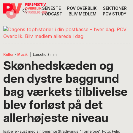
Gå
Skip
Gå
SENESTE
POV OVERBLIK
SEKTIONER
Header
direkte
til
direkte
PODCAST
BLIV MEDLEM
POV STUDY
til
indhold
til
Højre
primær
footer
Søg
på
navigation
POV
International
Kultur
·
Musik
|
Læsetid
3
min.
Skønhedskæden og
den dystre baggrund
bag værkets tilblivelse
blev forløst på det
allerhøjeste niveau
Isabelle Faust med sin berømte Stradivarius, "Tornerose". Foto: Felix