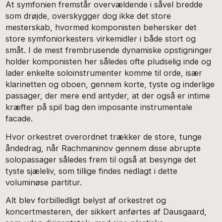
At symfonien fremstår overvældende i såvel bredde
som drøjde, overskygger dog ikke det store
mesterskab, hvormed komponisten behersker det
store symfoniorkesters virkemidler i både stort og
småt. I de mest frembrusende dynamiske opstigninger
holder komponisten her således ofte pludselig inde og
lader enkelte soloinstrumenter komme til orde, især
klarinetten og oboen, gennem korte, tyste og inderlige
passager, der mere end antyder, at der også er intime
kræfter på spil bag den imposante instrumentale
facade.
Hvor orkestret overordnet trækker de store, tunge
åndedrag, når Rachmaninov gennem disse abrupte
solopassager således frem til også at besynge det
tyste sjæleliv, som tillige findes nedlagt i dette
voluminøse partitur.
Alt blev forbilledligt belyst af orkestret og
koncertmesteren, der sikkert anførtes af Dausgaard,