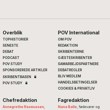
Footer
Overblik
POV International
TOPHISTORIER
OM POV
SENESTE
REDAKTION
DEBAT
SKRIBENTERNE
PODCAST
GÆSTESKRIBENTER
POV STUDY
SAMARBEJDSPARTNERE
SPONSOREREDE ARTIKLER
DEBATREGLER
BLIV MEDLEM
SKRIBENTBASEN
HANDELSBETINGELSER
POV STUDY
COOKIES & PRIVATLIV
Chefredaktion
Fagredaktion
Annegrethe Rasmussen
,
Nana Balle
, fødevarer og