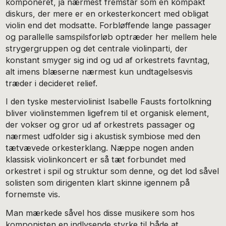
komponeret, ja nærmest fremstår som en kompakt
diskurs, der mere er en orkesterkoncert med obligat
violin end det modsatte. Forbløffende lange passager
og parallelle samspilsforløb optræder her mellem hele
strygergruppen og det centrale violinparti, der
konstant smyger sig ind og ud af orkestrets favntag,
alt imens blæserne nærmest kun undtagelsesvis
træder i decideret relief.
I den tyske mesterviolinist Isabelle Fausts fortolkning
bliver violinstemmen ligefrem til et organisk element,
der vokser og gror ud af orkestrets passager og
nærmest udfolder sig i akustisk symbiose med den
tætvævede orkesterklang. Næppe nogen anden
klassisk violinkoncert er så tæt forbundet med
orkestret i spil og struktur som denne, og det lod såvel
solisten som dirigenten klart skinne igennem på
fornemste vis.
Man mærkede såvel hos disse musikere som hos
komponisten en indlysende styrke til både at