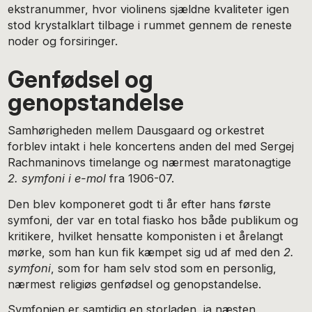
ekstranummer, hvor violinens sjældne kvaliteter igen
stod krystalklart tilbage i rummet gennem de reneste
noder og forsiringer.
Genfødsel og
genopstandelse
Samhørigheden mellem Dausgaard og orkestret
forblev intakt i hele koncertens anden del med Sergej
Rachmaninovs timelange og nærmest maratonagtige
2. symfoni i e-mol
fra 1906-07.
Den blev komponeret godt ti år efter hans første
symfoni, der var en total fiasko hos både publikum og
kritikere, hvilket hensatte komponisten i et årelangt
mørke, som han kun fik kæmpet sig ud af med den
2.
symfoni
, som for ham selv stod som en personlig,
nærmest religiøs genfødsel og genopstandelse.
Symfonien er samtidig en storladen, ja næsten