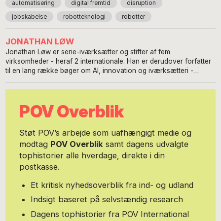
automatisering
digital fremtid
disruption
jobskabelse
robotteknologi
robotter
JONATHAN LØW
Jonathan Løw er serie-iværksætter og stifter af fem
virksomheder - heraf 2 internationale. Han er derudover forfatter
til en lang række bøger om AI, innovation og iværksætteri -
herunder to #2 bestsellere. Jonathan Løw er tidligere blevet kåret
som ét af Danmarks 100 største talenter af Berlingske og har
modtaget e-handelsprisen for sit arbejde med virksomheden
POV Overblik
engodsag.dk. Aktuelt holder han foredrag, workshops og skriver
bøger om kunstig intelligens. Hans seneste virksomhed var
pionerer indenfor generativ AI i Norden, og han rådgiver
Støt POV’s arbejde som uafhængigt medie og
virksomheder som LEGO, Vestas og Novo samt en række danske
modtag
POV Overblik
samt dagens udvalgte
kommuner i forhold til at gøre AI jordnært og anvendeligt i
tophistorier alle hverdage, direkte i din
hverdagen. Jonathan Løw var også med i opstarten af firmaet
Sprout, der sælger verdens første blyant, man kan plante.
postkasse.
Kunderne inkluderer eksempelvis Michelle Obama og Sir Richard
Branson. Du kan læse mere om Jonathan Løw på
Et kritisk nyhedsoverblik fra ind- og udland
www.jonathanloew.dk
Indsigt baseret på selvstændig research
Dagens tophistorier fra POV International