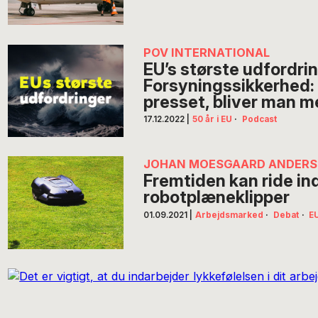
POV INTERNATIONAL
EU’s største udfordrin
Forsyningssikkerhed: 
presset, bliver man m
17.12.2022
|
50 år i EU
·
Podcast
JOHAN MOESGAARD ANDERS
Fremtiden kan ride in
robotplæneklipper
01.09.2021
|
Arbejdsmarked
·
Debat
·
E