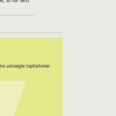
, at når først
s udvalgte tophistorier