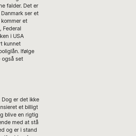
ne falder. Det er
i Danmark ser et
r kommer et
, Federal
nken i USA
rt kunnet
oliglån. Ifølge
 også set
. Dog er det ikke
ieret et billigt
 blive en rigtig
 ende med at stå
d og er i stand