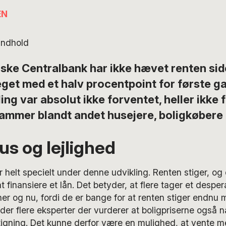
EN
indhold
ke Centralbank har ikke hævet renten sid
get med et halv procentpoint for første gan
ng var absolut ikke forventet, heller ikke f
ammer blandt andet husejere, boligkøbere 
us og lejlighed
 helt specielt under denne udvikling. Renten stiger, og 
 finansiere et lån. Det betyder, at flere tager et desper
er og nu, fordi de er bange for at renten stiger endnu 
 der flere eksperter der vurderer at boligpriserne også na
igning. Det kunne derfor være en mulighed, at vente me