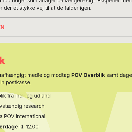
mod noget som aftager på længere sigt. Eksperter mener
r der et stykke vej til at de falder igen.
EN
k
 uafhængigt medie og modtag
POV Overblik
samt dagen
din postkasse.
lik fra ind- og udland
elvstændig research
ra POV International
verdage
kl. 12.00