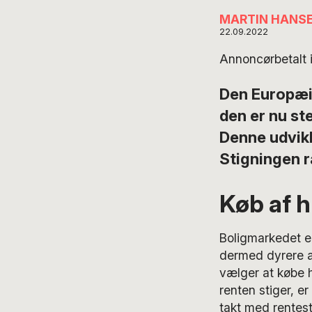
MARTIN HANS
22.09.2022
Annoncørbetalt 
Den Europæis
den er nu ste
Denne udvikli
Stigningen r
Køb af h
Boligmarkedet er
dermed dyrere at
vælger at købe h
renten stiger, er
takt med rentest