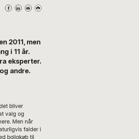
en 2011, men
g i 11 år.
ra eksperter.
og andre.
det bliver
at valg og
mere. Men når
turligvis falder i
d boligkøb til