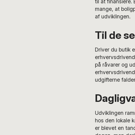
til at finansiere
mange, at boligp
af udviklingen.
Til de s
Driver du butik 
erhvervsdrivende
på råvarer og udg
erhvervsdrivende
udgifterne falder
Dagligva
Udviklingen ram
hos den lokale 
er blevet en tan