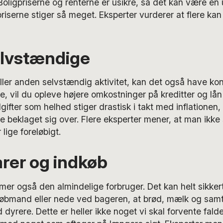
. Boligpriserne og renterne er usikre, så det kan være en 
riserne stiger så meget. Eksperter vurderer at flere ka
elvstændige
eller anden selvstændig aktivitet, kan det også have k
, vil du opleve højere omkostninger på kreditter og lån 
ifter som helhed stiger drastisk i takt med inflationen, 
 beklaget sig over. Flere eksperter mener, at man ikke 
 lige foreløbigt.
rer og indkøb
mer også den almindelige forbruger. Det kan helt sikk
købmand eller nede ved bageren, at brød, mælk og samt
d dyrere. Dette er heller ikke noget vi skal forvente fald