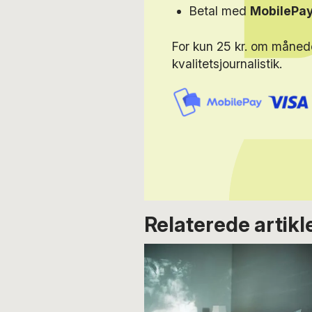
Betal med
MobilePa
For kun 25 kr. om måned
kvalitetsjournalistik.
Relaterede artikl