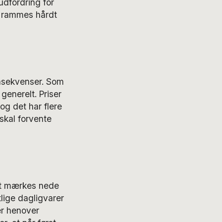
udfordring for
n rammes hårdt
onsekvenser. Som
generelt. Priser
og det har flere
skal forvente
ert mærkes nede
lige dagligvarer
er henover