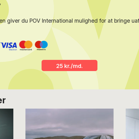
y
en giver du POV International mulighed for at bringe u
25 kr./md.
er