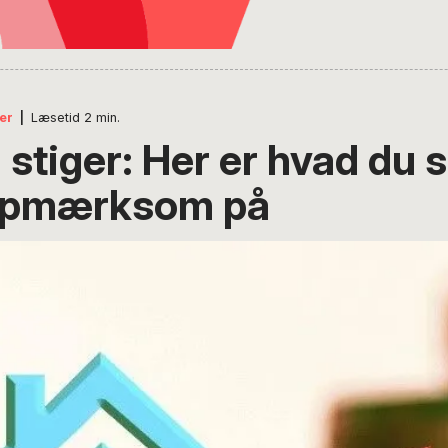
er
|
Læsetid
2
min.
stiger: Her er hvad du s
opmærksom på