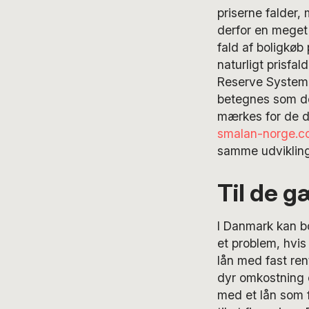
priserne falder, 
derfor en meget 
fald af boligkøb
naturligt prisfa
Reserve System 
betegnes som den
mærkes for de da
smalan-norge.c
samme udvikling
Til de g
I Danmark kan bo
et problem, hvis
lån med fast ren
dyr omkostning 
med et lån som 