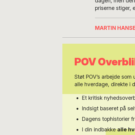
dagen, men deri
priserne stiger, e
MARTIN HANS
POV Overbli
Støt POV’s arbejde som
alle hverdage, direkte i 
Et kritisk nyhedsoverb
Indsigt baseret på s
Dagens tophistorier f
I din indbakke
alle h