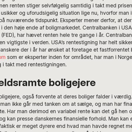
men renten stiger selvfølgelig samtidig i takt med priser
usikker og uforudsigelig situation lige nu, hvorfor man 
 på nuværende tidspunkt. Eksperter mener derfor, at de
ld i den høje ende af boligmarkedet. Centralbanken i USA
(FED), har hævet renten hele tre gange i år. Centralba
 vigtigste i verden. USA’s rentestigning har helt sikke
nskere der i år har ønsket at foretage et fastforrentet b
om
som er eksperter inden for området, har man i Norge
 i takt med rentestigningen.
ældsramte boligejere
ligejere, også forvente at deres boliger falder i værdig
 man ikke går med tanken om at sælge, og man har finans
te. Har man derimod en variabel rente kan det gå hen og
og kan presse danskernes finansielle forhold. Man kan
faktisk er meget dyrere end hvad man havde regnet me