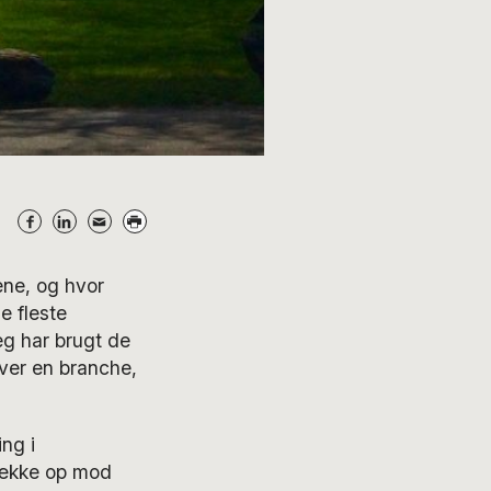
ene, og hvor
e fleste
g har brugt de
over en branche,
ng i
række op mod