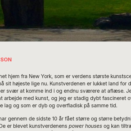
LSON
met hjem fra New York, som er verdens største kunstsc
å sit højeste lige nu. Kunstverdenen er lukket land for d
er svær at komme ind i og endnu sværere at aflæse. Je
at arbejde med kunst, og jeg er stadig dybt fascineret 
e lag og som er dyb og overfladisk på samme tid.
r gennem de sidste 10 år fået større og større betydni
De er blevet kunstverdenens
power houses
og kan tilt