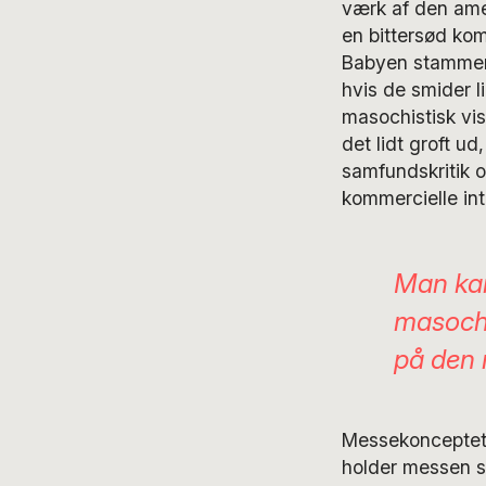
værk af den ame
en bittersød ko
Babyen stammer
hvis de smider l
masochistisk vis
det lidt groft u
samfundskritik og
kommercielle in
Man kan
masochi
på den
Messekonceptet F
holder messen sta