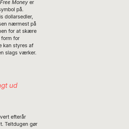
Free Money
er
symbol på.
is dollarsedler,
essen nærmest på
men for at skære
 form for
e kan styres af
n slags værker.
ngt ud
ert efterår
lt. Teltdugen gør