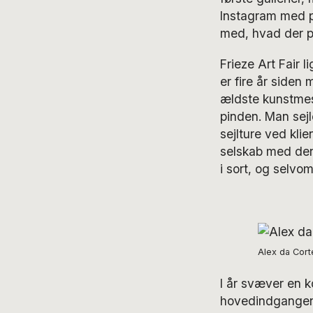
Instagram med po
med, hvad der po
Frieze Art Fair l
er fire år siden
ældste kunstm
pinden. Man sejle
sejlture ved kli
selskab med den 
i sort, og selvom
Alex da Cort
I år svæver en k
hovedindgangen 