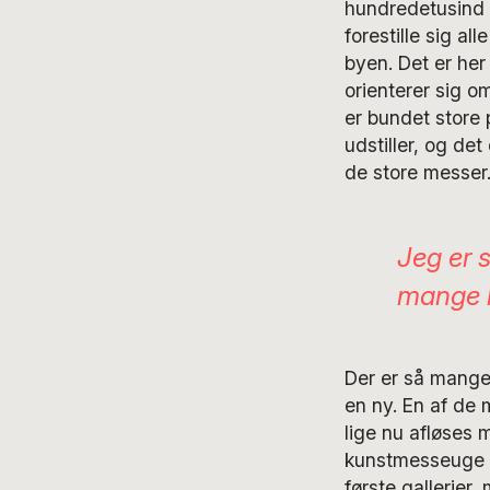
hundredetusind 
forestille sig al
byen. Det er he
orienterer sig o
er bundet store
udstiller, og de
de store messer
Jeg er 
mange l
Der er så mange
en ny. En af de 
lige nu afløses 
kunstmesseuge a
første gallerier