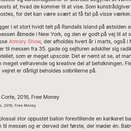
sts af, hvad de kommer til at vise. Som kunstrådgiver 
stes, for det kan være svært at få fat på visse værker.
igger i et stort hvidt telt på Randalls Island på østsiden
 messen åbnede i New York, og den er godt på vej til at 
esse
Armory Show
, der afholdes hvert år i marts, også i
r til messen fra 35. gade og sejlturen adskiller sig radi
entellet, som er meget
upscale
. Det er nemt at se, at man
meget velhavende og kreative del af befolkningen. Fle
 vejret er dårligt beholdes solbrillerne på.
e, 2016, Free Money
olossal stor oppustet ballon forestillende en karikeret b
til messen og er derved det første, der møder én. Bab