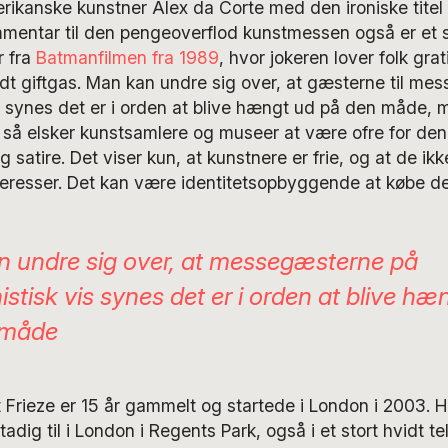
rikanske kunstner Alex da Corte med den ironiske titel
mmentar til den pengeoverflod kunstmessen også er et 
 fra
Batmanfilmen fra 1989
, hvor jokeren lover folk grat
idt giftgas. Man kan undre sig over, at gæsterne til m
 synes det er i orden at blive hængt ud på den måde, 
d, så elsker kunstsamlere og museer at være ofre for den
 satire. Det viser kun, at kunstnere er frie, og at de ikk
teresser. Det kan være identitetsopbyggende at købe de
 undre sig over, at messegæsterne på
stisk vis synes det er i orden at blive hæ
 måde
rieze er 15 år gammelt og startede i London i 2003. Hv
dig til i London i Regents Park, også i et stort hvidt te