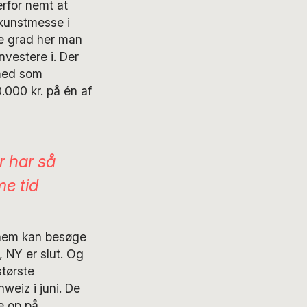
rfor nemt at
 kunstmesse i
de grad her man
nvestere i. Der
 med som
.000 kr. på én af
r har så
e tid
nnem kan besøge
, NY er slut. Og
største
hweiz i juni. De
e op på