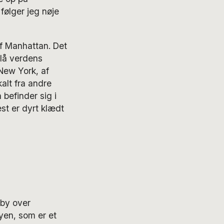
følger jeg nøje
 af Manhattan. Det
slå verdens
 New York, af
kalt fra andre
 befinder sig i
st er dyrt klædt
aby over
yen, som er et