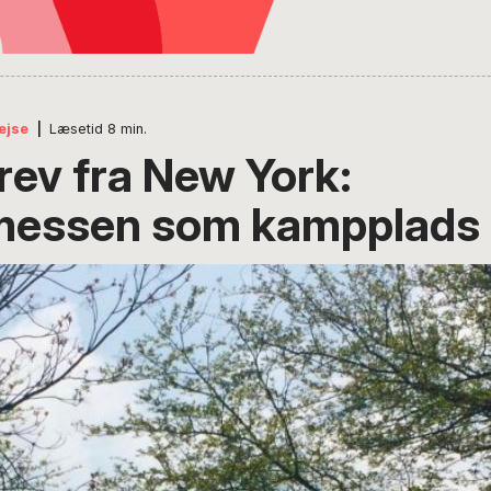
ejse
|
Læsetid
8
min.
rev fra New York:
messen som kampplads