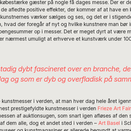
købestærke gæster på nogle få dages messe. Der er de
le de afledte positive effekter, der kommer af at have en
r kunstnernes værker sælges og ses, og det er i stigen
m, hvad der foregår af nyt og hvilke kunstnere man bør i
 pengesummer op i messer. Det er meget dyrt at være
t er nærmest umuligt at erhverve et kunstværk under 100
.
stadig dybt fascineret over en branche, de
ag og som er dyb og overfladisk på samm
 kunstmesser i verden, at man hver dag hele året ige
mest prestigefyldte kunstmesser i verden
Frieze Art Fair
messen af auktionsugen, som snart igen afløses af den 
f dem alle, dog et andet sted i verden –
Art Basel
i Sc
, museer og kunstmagasiner er allerede begyndt at varm