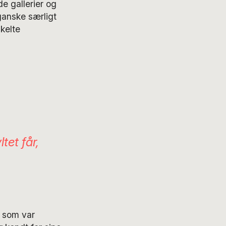
e gallerier og
ganske særligt
nkelte
tet får,
 som var