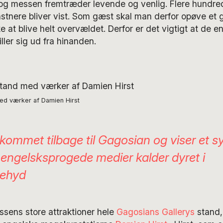
 og messen fremtræder levende og venlig. Flere hundred
stnere bliver vist. Som gæst skal man derfor opøve et 
e at blive helt overvældet. Derfor er det vigtigt at de e
ler sig ud fra hinanden.
ed værker af Damien Hirst
 kommet tilbage til Gagosian og viser et syl
engelsksprogede medier kalder dyret i
dehyd
essens store attraktioner hele
Gagosians Gallerys
stand,