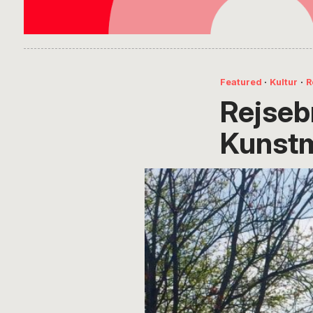
Featured
·
Kultur
·
R
Rejseb
Kunst