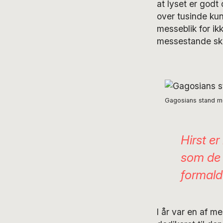
at lyset er godt
over tusinde kun
messeblik for ikk
messestande skil
Gagosians stand m
Hirst er
som de 
formal
I år var en af m