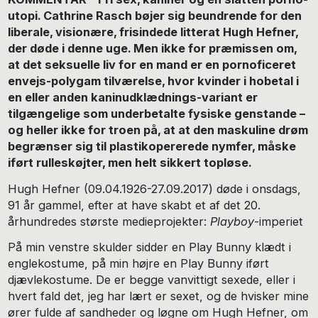
utopi. Cathrine Rasch bøjer sig beundrende for den
liberale, visionære, frisindede litterat Hugh Hefner,
der døde i denne uge. Men ikke for præmissen om,
at det seksuelle liv for en mand er en pornoficeret
envejs-polygam tilværelse, hvor kvinder i hobetal i
en eller anden kaninudklædnings-variant er
tilgængelige som underbetalte fysiske genstande –
og heller ikke for troen på, at at den maskuline drøm
begrænser sig til plastikopererede nymfer, måske
iført rulleskøjter, men helt sikkert topløse.
Hugh Hefner (09.04.1926-27.09.2017) døde i onsdags,
91 år gammel, efter at have skabt et af det 20.
århundredes største medieprojekter:
Playboy
-imperiet
På min venstre skulder sidder en Play Bunny klædt i
englekostume, på min højre en Play Bunny iført
djævlekostume. De er begge vanvittigt sexede, eller i
hvert fald det, jeg har lært er sexet, og de hvisker mine
ører fulde af sandheder og løgne om Hugh Hefner, om