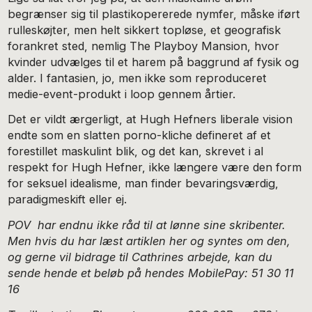
begrænser sig til plastikopererede nymfer, måske iført
rulleskøjter, men helt sikkert topløse, et geografisk
forankret sted, nemlig The Playboy Mansion, hvor
kvinder udvælges til et harem på baggrund af fysik og
alder. I fantasien, jo, men ikke som reproduceret
medie-event-produkt i loop gennem årtier.
Det er vildt ærgerligt, at Hugh Hefners liberale vision
endte som en slatten porno-kliche defineret af et
forestillet maskulint blik, og det kan, skrevet i al
respekt for Hugh Hefner, ikke længere være den form
for seksuel idealisme, man finder bevaringsværdig,
paradigmeskift eller ej.
POV har endnu ikke råd til at lønne sine skribenter.
Men hvis du har læst artiklen her og syntes om den,
og gerne vil bidrage til Cathrines arbejde, kan du
sende hende et beløb på hendes MobilePay: 51 30 11
16