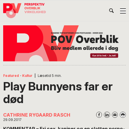
Gå
Skip
Gå
Head
direkte
til
direkte
til
indhold
til
Højr
primær
footer
Søg
på
navigation
POV
International
Featured
·
Kultur
|
Læsetid
5
min.
Play Bunnyens far er
død
CATHRINE RYGAARD RASCH
29.09.2017
KOMMENTAR –
Fri sex, kaniner og en slatten porno-