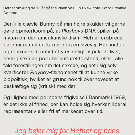
Hefner omkring de 30 år på the Playboy Club i New York. Foto: Creative
Commons
Den lille djævle-Bunny på min højre skulder vil gerne
gøre opmærksom på, at
Playboys
DNA spiller på
myten om den amerikanske drøm. Hefner erobrede
bare mere end en karriere og en levevej. Han indtog
og dominerer (i nutid) et væsentligt aspekt af livet,
nemlig sex i en populærkulturel forstand, eller i alle
fald forestillingen om det sexede, og det i sig selv
kvalificerer
Playboy
-fænomenet til at kunne virke
biopolitisk, hvilket er grund nok til overhovedet at
beskæftige sig (kritisk) med det.
Og i lighed med pornoens frigivelse i Danmark i 1969,
er det ikke al frihed, der kan holde sig hverken liberal,
repræsentativ eller fri af markedet over tid.
Jeg bøjer mig for Hefner og hans