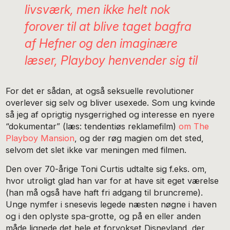
livsværk, men ikke helt nok
forover til at blive taget bagfra
af Hefner og den imaginære
læser,
Playboy
henvender sig til
For det er sådan, at også seksuelle revolutioner
overlever sig selv og bliver usexede. Som ung kvinde
så jeg af oprigtig nysgerrighed og interesse en nyere
“dokumentar” (læs: tendentiøs reklamefilm)
om The
Playboy Mansion
, og der røg magien om det sted,
selvom det slet ikke var meningen med filmen.
Den over 70-årige Toni Curtis udtalte sig f.eks. om,
hvor utroligt glad han var for at have sit eget værelse
(han må også have haft fri adgang til bruncreme).
Unge nymfer i snesevis legede næsten nøgne i haven
og i den oplyste spa-grotte, og på en eller anden
måde lignede det hele et forvokset Disneyland, der