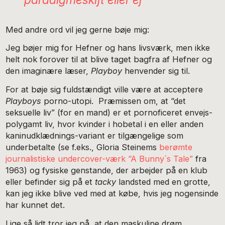
Med andre ord vil jeg gerne bøje mig:
Jeg bøjer mig for Hefner og hans livsværk, men ikke
helt nok forover til at blive taget bagfra af Hefner og
den imaginære læser,
Playboy
henvender sig til.
For at bøje sig fuldstændigt ville være at acceptere
Playboys
porno-utopi. Præmissen om, at “det
seksuelle liv” (for en mand) er et pornoficeret envejs-
polygamt liv, hvor kvinder i hobetal i en eller anden
kaninudklædnings-variant er tilgængelige som
underbetalte (se f.eks., Gloria Steinems
berømte
journalistiske undercover-værk “A Bunny´s Tale”
fra
1963) og fysiske genstande, der arbejder på en klub
eller befinder sig på et
tacky
landsted med en grotte,
kan jeg ikke blive ved med at købe, hvis jeg nogensinde
har kunnet det.
Lige så lidt tror jeg på, at den maskuline drøm