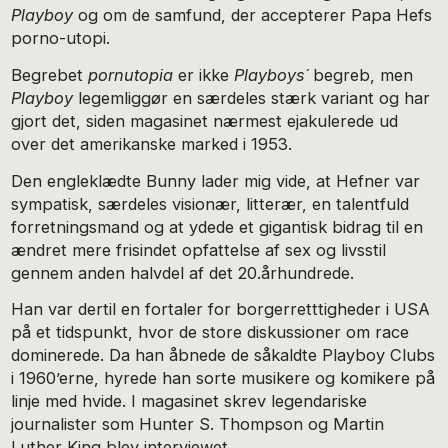
Playboy
og om de samfund, der accepterer Papa Hefs
porno-utopi.
Begrebet
pornutopia
er ikke
Playboys´
begreb, men
Playboy
legemliggør en særdeles stærk variant og har
gjort det, siden magasinet nærmest ejakulerede ud
over det amerikanske marked i 1953.
Den engleklædte Bunny lader mig vide, at Hefner var
sympatisk, særdeles visionær, litterær, en talentfuld
forretningsmand og at ydede et gigantisk bidrag til en
ændret mere frisindet opfattelse af sex og livsstil
gennem anden halvdel af det 20.århundrede.
Han var dertil en fortaler for borgerretttigheder i USA
på et tidspunkt, hvor de store diskussioner om race
dominerede. Da han åbnede de såkaldte Playboy Clubs
i 1960’erne, hyrede han sorte musikere og komikere på
linje med hvide. I magasinet skrev legendariske
journalister som Hunter S. Thompson og Martin
Luther King blev interviewet.