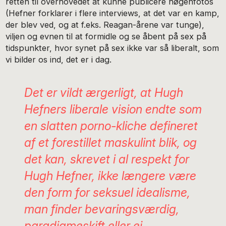
retten til overhovedet at kunne publicere nøgenfotos
(Hefner forklarer i flere interviews, at det var en kamp,
der blev ved, og at f.eks. Reagan-årene var tunge),
viljen og evnen til at formidle og se åbent på sex på
tidspunkter, hvor synet på sex ikke var så liberalt, som
vi bilder os ind, det er i dag.
Det er vildt ærgerligt, at Hugh
Hefners liberale vision endte som
en slatten porno-kliche defineret
af et forestillet maskulint blik, og
det kan, skrevet i al respekt for
Hugh Hefner, ikke længere være
den form for seksuel idealisme,
man finder bevaringsværdig,
paradigmeskift eller ej