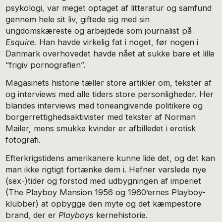
psykologi, var meget optaget af litteratur og samfund
gennem hele sit liv, giftede sig med sin
ungdomskæreste og arbejdede som journalist på
Esquire.
Han havde virkelig fat i noget, før nogen i
Danmark overhovedet havde nået at sukke bare et lille
“frigiv pornografien”.
Magasinets historie tæller store artikler om, tekster af
og interviews med alle tiders store personligheder. Her
blandes interviews med toneangivende politikere og
borgerrettighedsaktivister med tekster af Norman
Mailer, mens smukke kvinder er afbilledet i erotisk
fotografi.
Efterkrigstidens amerikanere kunne lide det, og det kan
man ikke rigtigt fortænke dem i. Hefner varslede nye
(sex-)tider og forstod med udbygningen af imperiet
(The Playboy Mansion 1956 og 1960’ernes Playboy-
klubber) at opbygge den myte og det kæmpestore
brand, der er
Playboys
kernehistorie.