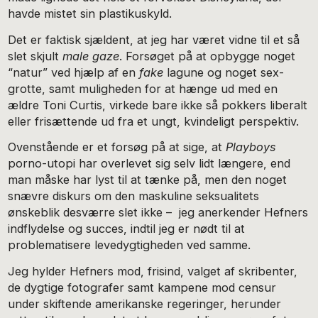
havde mistet sin plastikuskyld.
Det er faktisk sjældent, at jeg har været vidne til et så
slet skjult
male gaze
. Forsøget på at opbygge noget
“natur” ved hjælp af en
fake
lagune og noget sex-
grotte, samt muligheden for at hænge ud med en
ældre Toni Curtis, virkede bare ikke så pokkers liberalt
eller frisættende ud fra et ungt, kvindeligt perspektiv.
Ovenstående er et forsøg på at sige, at
Playboys
porno-utopi har overlevet sig selv lidt længere, end
man måske har lyst til at tænke på, men den noget
snævre diskurs om den maskuline seksualitets
ønskeblik desværre slet ikke – jeg anerkender Hefners
indflydelse og succes, indtil jeg er nødt til at
problematisere levedygtigheden ved samme.
Jeg hylder Hefners mod, frisind, valget af skribenter,
de dygtige fotografer samt kampene mod censur
under skiftende amerikanske regeringer, herunder