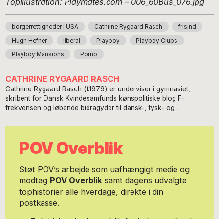
Topillustration: Playmates.com –
006_60Bus_076.jpg
borgerrettigheder i USA
Cathrine Rygaard Rasch
frisind
Hugh Hefner
liberal
Playboy
Playboy Clubs
Playboy Mansions
Porno
CATHRINE RYGAARD RASCH
Cathrine Rygaard Rasch (f.1979) er underviser i gymnasiet,
skribent for Dansk Kvindesamfunds kønspolitiske blog F-
frekvensen og løbende bidragyder til dansk-, tysk- og
mediefaglige tidsskrifter. Cand. mag. i tysk og dansk fra KU og
Universität Hamburg med speciale i film. Bosat i København og
totalt til fals for alle områder, der berører litteratur, feminisme,
POV Overblik
porno, film, ungdomskultur og visuel kultur. Og Tyskland. Hvis du
vi bidrage til Cathrines arbejde herinde kan du sende hende et
beløb på hendes MobilePay: 51301116
Støt POV’s arbejde som uafhængigt medie og
modtag
POV Overblik
samt dagens udvalgte
tophistorier alle hverdage, direkte i din
postkasse.