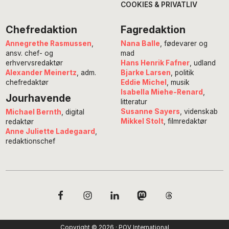
COOKIES & PRIVATLIV
Chefredaktion
Fagredaktion
Annegrethe Rasmussen
,
Nana Balle
, fødevarer og
ansv. chef- og
mad
erhvervsredaktør
Hans Henrik Fafner
, udland
Alexander Meinertz
, adm.
Bjarke Larsen
, politik
chefredaktør
Eddie Michel
, musik
Isabella Miehe-Renard
,
Jourhavende
litteratur
Susanne Sayers
, videnskab
Michael Bernth
, digital
Mikkel Stolt
, filmredaktør
redaktør
Anne Juliette Ladegaard
,
redaktionschef
Copyright © 2026 · POV International