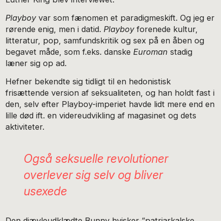
Playboy
var som fænomen et paradigmeskift. Og jeg er
rørende enig, men i datid.
Playboy
forenede kultur,
litteratur, pop, samfundskritik og sex på en åben og
begavet måde, som f.eks. danske
Euroman
stadig
læner sig op ad.
Hefner bekendte sig tidligt til en hedonistisk
frisættende version af seksualiteten, og han holdt fast i
den, selv efter Playboy-imperiet havde lidt mere end en
lille død ift. en videreudvikling af magasinet og dets
aktiviteter.
Også seksuelle revolutioner
overlever sig selv og bliver
usexede
Den djævleudklædte Bunny hvisker “patriarkalske