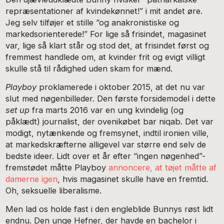
repræsentationer af kvindekønnet!” i mit andet øre.
Jeg selv tilføjer et stille “og anakronistiske og
markedsorienterede!” For lige så frisindet, magasinet
var, lige så klart står og stod det, at frisindet først og
fremmest handlede om, at kvinder frit og evigt villigt
skulle stå til rådighed uden skam for mænd.
Playboy
proklamerede i oktober 2015, at det nu var
slut med nøgenbilleder. Den første forsidemodel i dette
set up
fra marts 2016 var en ung kvindelig (og
påklædt) journalist, der ovenikøbet bar niqab. Det var
modigt, nytænkende og fremsynet, indtil ironien ville,
at markedskræfterne alligevel var større end selv de
bedste ideer. Lidt over et år efter “ingen nøgenhed”-
fremstødet måtte Playboy
annoncere, at tøjet måtte af
damerne igen
, hvis magasinet skulle have en fremtid.
Oh, seksuelle liberalisme.
Men lad os holde fast i den engleblide Bunnys røst lidt
endnu. Den unge Hefner, der havde en bachelor i