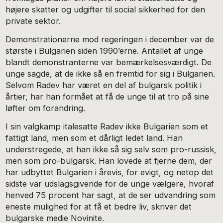
højere skatter og udgifter til social sikkerhed for den
private sektor.
Demonstrationerne mod regeringen i december var de
største i Bulgarien siden 1990’erne. Antallet af unge
blandt demonstranterne var bemærkelsesværdigt. De
unge sagde, at de ikke så en fremtid for sig i Bulgarien.
Selvom Radev har været en del af bulgarsk politik i
årtier, har han formået at få de unge til at tro på sine
løfter om forandring.
I sin valgkamp italesatte Radev ikke Bulgarien som et
fattigt land, men som et dårligt ledet land. Han
understregede, at han ikke så sig selv som pro-russisk,
men som pro-bulgarsk. Han lovede at fjerne dem, der
har udbyttet Bulgarien i årevis, for evigt, og netop det
sidste var udslagsgivende for de unge vælgere, hvoraf
henved 75 procent har sagt, at de ser udvandring som
eneste mulighed for at få et bedre liv, skriver det
bulgarske medie Novinite.