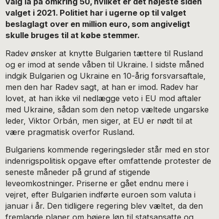
valg lå på omkring 50, hvilket er det højeste siden
valget i 2021. Politiet har i ugerne op til valget
beslaglagt over en million euro, som angiveligt
skulle bruges til at købe stemmer.
Radev ønsker at knytte Bulgarien tættere til Rusland
og er imod at sende våben til Ukraine. I sidste måned
indgik Bulgarien og Ukraine en 10-årig forsvarsaftale,
men den har Radev sagt, at han er imod. Radev har
lovet, at han ikke vil nedlægge veto i EU mod aftaler
med Ukraine, sådan som den netop væltede ungarske
leder, Viktor Orbán, men siger, at EU er nødt til at
være pragmatisk overfor Rusland.
Bulgariens kommende regeringsleder står med en stor
indenrigspolitisk opgave efter omfattende protester de
seneste måneder på grund af stigende
leveomkostninger. Priserne er gået endnu mere i
vejret, efter Bulgarien indførte euroen som valuta i
januar i år. Den tidligere regering blev væltet, da den
fremlagde planer om højere løn til statsansatte og