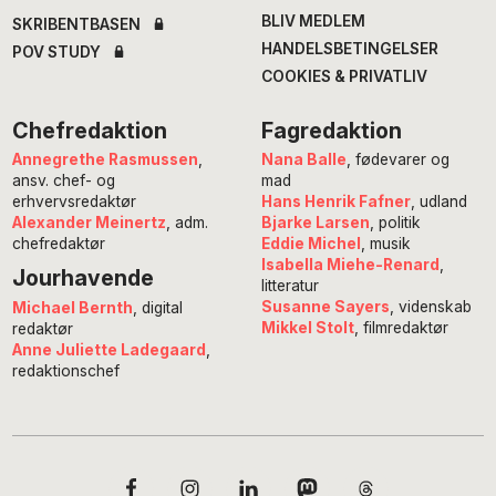
BLIV MEDLEM
SKRIBENTBASEN
HANDELSBETINGELSER
POV STUDY
COOKIES & PRIVATLIV
Chefredaktion
Fagredaktion
Annegrethe Rasmussen
,
Nana Balle
, fødevarer og
ansv. chef- og
mad
erhvervsredaktør
Hans Henrik Fafner
, udland
Alexander Meinertz
, adm.
Bjarke Larsen
, politik
chefredaktør
Eddie Michel
, musik
Isabella Miehe-Renard
,
Jourhavende
litteratur
Susanne Sayers
, videnskab
Michael Bernth
, digital
Mikkel Stolt
, filmredaktør
redaktør
Anne Juliette Ladegaard
,
redaktionschef