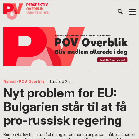
Gå
Skip
Gå
Head
direkte
til
direkte
til
indhold
til
Højr
primær
footer
Søg
på
navigation
POV
International
Nyhed
·
POV Overblik
|
Læsetid
2
min.
Nyt problem for EU:
Bulgarien står til at få
pro-russisk regering
Rumen Radev har især fået mange stemmer fra unge, som håber, at han vil