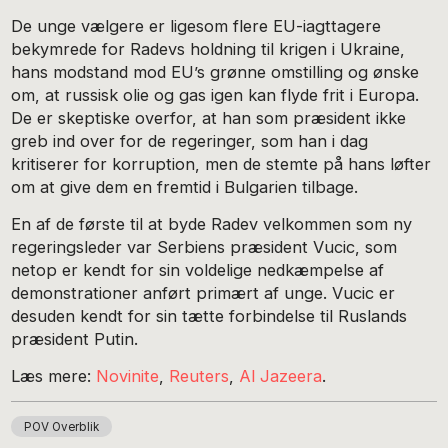
De unge vælgere er ligesom flere EU-iagttagere
bekymrede for Radevs holdning til krigen i Ukraine,
hans modstand mod EU’s grønne omstilling og ønske
om, at russisk olie og gas igen kan flyde frit i Europa.
De er skeptiske overfor, at han som præsident ikke
greb ind over for de regeringer, som han i dag
kritiserer for korruption, men de stemte på hans løfter
om at give dem en fremtid i Bulgarien tilbage.
En af de første til at byde Radev velkommen som ny
regeringsleder var Serbiens præsident Vucic, som
netop er kendt for sin voldelige nedkæmpelse af
demonstrationer anført primært af unge. Vucic er
desuden kendt for sin tætte forbindelse til Ruslands
præsident Putin.
Læs mere:
Novinite
,
Reuters
,
Al Jazeera
.
POV Overblik