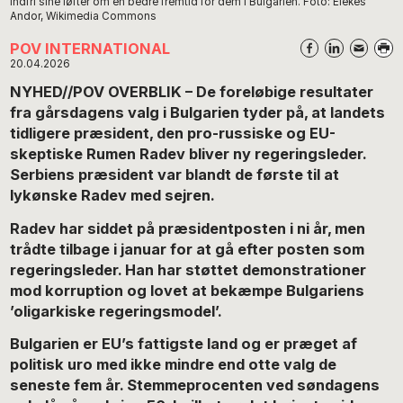
indfri sine løfter om en bedre fremtid for dem i Bulgarien. Foto: Elekes
Andor, Wikimedia Commons
POV INTERNATIONAL
20.04.2026
NYHED//POV OVERBLIK – De foreløbige resultater
fra gårsdagens valg i Bulgarien tyder på, at landets
tidligere præsident, den pro-russiske og EU-
skeptiske Rumen Radev bliver ny regeringsleder.
Serbiens præsident var blandt de første til at
lykønske Radev med sejren.
Radev har siddet på præsidentposten i ni år, men
trådte tilbage i januar for at gå efter posten som
regeringsleder. Han har støttet demonstrationer
mod korruption og lovet at bekæmpe Bulgariens
’oligarkiske regeringsmodel’.
Bulgarien er EU’s fattigste land og er præget af
politisk uro med ikke mindre end otte valg de
seneste fem år. Stemmeprocenten ved søndagens