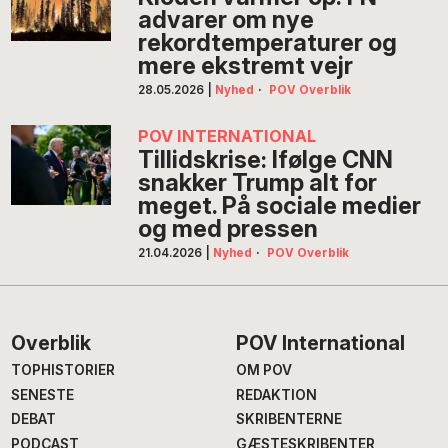
advarer om nye
rekordtemperaturer og
mere ekstremt vejr
28.05.2026
|
Nyhed
·
POV Overblik
POV INTERNATIONAL
Tillidskrise: Ifølge CNN
snakker Trump alt for
meget. På sociale medier
og med pressen
21.04.2026
|
Nyhed
·
POV Overblik
Footer
Overblik
POV International
TOPHISTORIER
OM POV
SENESTE
REDAKTION
DEBAT
SKRIBENTERNE
PODCAST
GÆSTESKRIBENTER