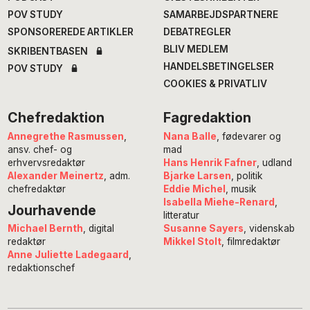
POV STUDY
SAMARBEJDSPARTNERE
SPONSOREREDE ARTIKLER
DEBATREGLER
BLIV MEDLEM
SKRIBENTBASEN
HANDELSBETINGELSER
POV STUDY
COOKIES & PRIVATLIV
Chefredaktion
Fagredaktion
Annegrethe Rasmussen
,
Nana Balle
, fødevarer og
ansv. chef- og
mad
erhvervsredaktør
Hans Henrik Fafner
, udland
Alexander Meinertz
, adm.
Bjarke Larsen
, politik
chefredaktør
Eddie Michel
, musik
Isabella Miehe-Renard
,
Jourhavende
litteratur
Susanne Sayers
, videnskab
Michael Bernth
, digital
Mikkel Stolt
, filmredaktør
redaktør
Anne Juliette Ladegaard
,
redaktionschef