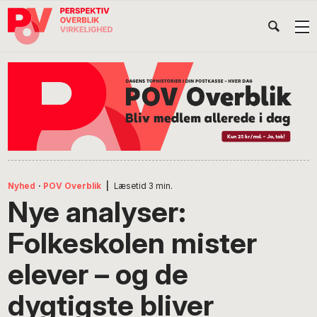
Gå
Skip
Gå
Head
direkte
til
direkte
til
indhold
til
Højr
primær
footer
Søg
på
navigation
POV
International
Nyhed
·
POV Overblik
|
Læsetid
3
min.
Nye analyser:
Folkeskolen mister
elever – og de
dygtigste bliver