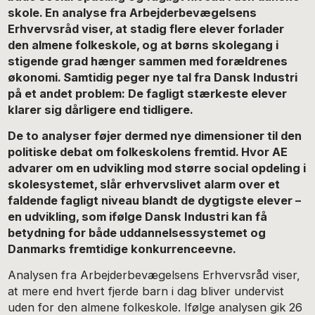
skole. En analyse fra Arbejderbevægelsens
Erhvervsråd viser, at stadig flere elever forlader
den almene folkeskole, og at børns skolegang i
stigende grad hænger sammen med forældrenes
økonomi. Samtidig peger nye tal fra Dansk Industri
på et andet problem: De fagligt stærkeste elever
klarer sig dårligere end tidligere.
De to analyser føjer dermed nye dimensioner til den
politiske debat om folkeskolens fremtid. Hvor AE
advarer om en udvikling mod større social opdeling i
skolesystemet, slår erhvervslivet alarm over et
faldende fagligt niveau blandt de dygtigste elever –
en udvikling, som ifølge Dansk Industri kan få
betydning for både uddannelsessystemet og
Danmarks fremtidige konkurrenceevne.
Analysen fra Arbejderbevægelsens Erhvervsråd viser,
at mere end hvert fjerde barn i dag bliver undervist
uden for den almene folkeskole. Ifølge analysen gik 26