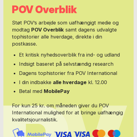
POV Overblik
Støt POV’s arbejde som uafhængigt medie og
modtag
POV Overblik
samt dagens udvalgte
tophistorier alle hverdage, direkte i din
postkasse.
Et kritisk nyhedsoverblik fra ind- og udland
Indsigt baseret på selvstændig research
Dagens tophistorier fra POV International
I din indbakke
alle hverdage
kl. 12.00
Betal med
MobilePay
For kun 25 kr. om måneden giver du POV
International mulighed for at bringe uafhængig
kvalitetsjournalistik.