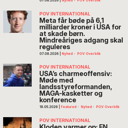
07.08.2026
|
Nyhed
·
POV Overblik
POV INTERNATIONAL
Meta får bøde på 6,1
milliarder kroner i USA for
at skade børn.
Mindreåriges adgang skal
reguleres
07.08.2026
|
Nyhed
·
POV Overblik
POV INTERNATIONAL
USA’s charmeoffensiv:
Møde med
landsstyreformanden,
MAGA-kasketter og
konference
18.05.2026
|
Featured
·
Nyhed
·
POV Overblik
POV INTERNATIONAL
Kloden varmer op: FN