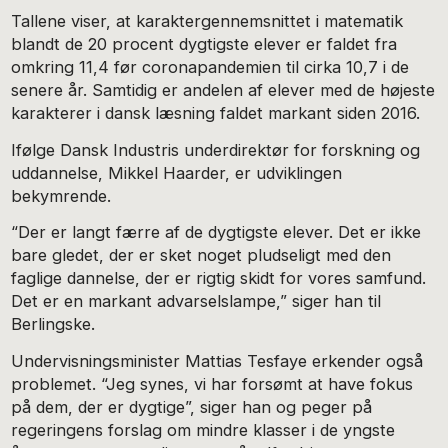
Tallene viser, at karaktergennemsnittet i matematik
blandt de 20 procent dygtigste elever er faldet fra
omkring 11,4 før coronapandemien til cirka 10,7 i de
senere år. Samtidig er andelen af elever med de højeste
karakterer i dansk læsning faldet markant siden 2016.
Ifølge Dansk Industris underdirektør for forskning og
uddannelse, Mikkel Haarder, er udviklingen
bekymrende.
“Der er langt færre af de dygtigste elever. Det er ikke
bare gledet, der er sket noget pludseligt med den
faglige dannelse, der er rigtig skidt for vores samfund.
Det er en markant advarselslampe,” siger han til
Berlingske.
Undervisningsminister Mattias Tesfaye erkender også
problemet. “Jeg synes, vi har forsømt at have fokus
på dem, der er dygtige”, siger han og peger på
regeringens forslag om mindre klasser i de yngste