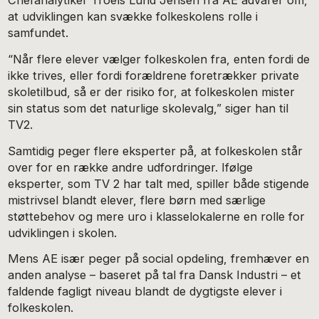
Chefanalytiker Troels Lund Jensen fra AE advarer om,
at udviklingen kan svække folkeskolens rolle i
samfundet.
“Når flere elever vælger folkeskolen fra, enten fordi de
ikke trives, eller fordi forældrene foretrækker private
skoletilbud, så er der risiko for, at folkeskolen mister
sin status som det naturlige skolevalg,” siger han til
TV2.
Samtidig peger flere eksperter på, at folkeskolen står
over for en række andre udfordringer. Ifølge
eksperter, som TV 2 har talt med, spiller både stigende
mistrivsel blandt elever, flere børn med særlige
støttebehov og mere uro i klasselokalerne en rolle for
udviklingen i skolen.
Mens AE især peger på social opdeling, fremhæver en
anden analyse – baseret på tal fra Dansk Industri – et
faldende fagligt niveau blandt de dygtigste elever i
folkeskolen.