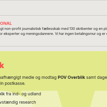
IONAL
t non-profit journalistisk fællesskab med 130 skribenter og en 
for eksperter og meningsdannere. Vi har ingen betalingsmur og er e
k
 uafhængigt medie og modtag
POV Overblik
samt dagen
din postkasse.
lik fra ind- og udland
elvstændig research