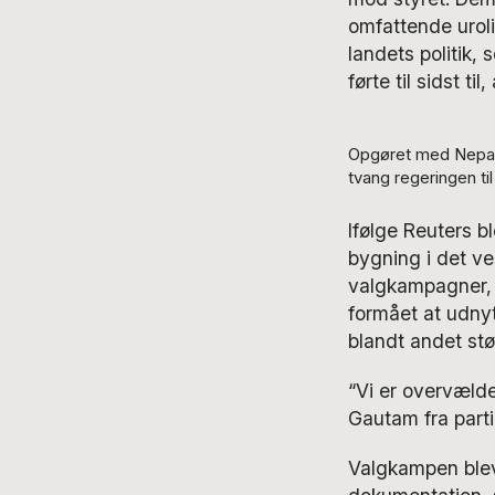
omfattende uroli
landets politik,
førte til sidst t
Opgøret med Nepals 
tvang regeringen ti
Ifølge Reuters b
bygning i det v
valgkampagner, N
formået at udnyt
blandt andet stø
“Vi er overvælde
Gautam fra parti
Valgkampen blev 