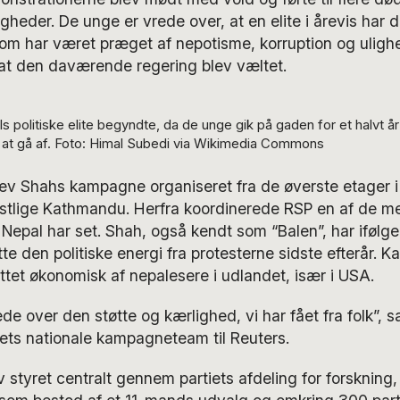
gheder. De unge er vrede over, at en elite i årevis har 
 som har været præget af nepotisme, korruption og uligh
il, at den daværende regering blev væltet.
politiske elite begyndte, da de unge gik på gaden for et halvt år s
l at gå af. Foto: Himal Subedi via Wikimedia Commons
lev Shahs kampagne organiseret fra de øverste etager i
estlige Kathmandu. Herfra koordinerede RSP en af de 
epal har set. Shah, også kendt som “Balen”, har ifølge 
te den politiske energi fra protesterne sidste efterår.
ttet økonomisk af nepalesere i udlandet, især i USA.
de over den støtte og kærlighed, vi har fået fra folk”, 
ets nationale kampagneteam til Reuters.
styret centralt gennem partiets afdeling for forskning,