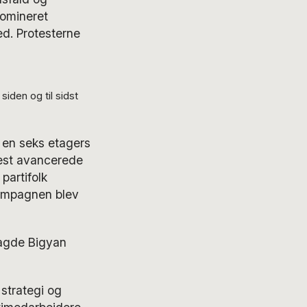
domineret
ed. Protesterne
iden og til sidst
 en seks etagers
mest avancerede
partifolk
 Kampagnen blev
sagde Bigyan
 strategi og