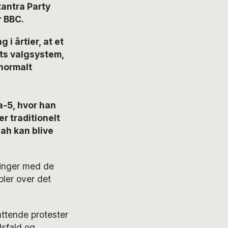
tantra Party
r BBC.
 i årtier, at et
ets valgsystem,
 normalt
a-5, hvor han
r traditionelt
hah kan blive
ringer med de
ler over det
attende protester
dsfald og