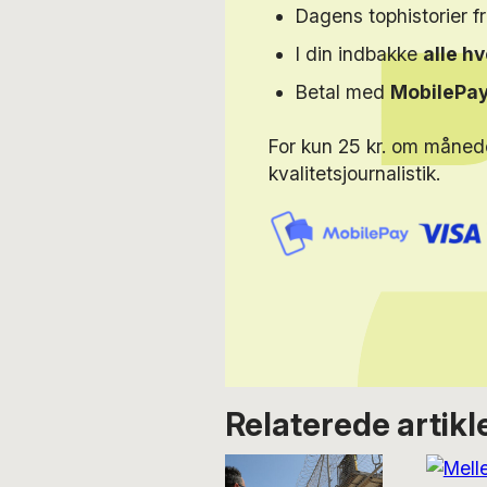
Dagens tophistorier f
I din indbakke
alle h
Betal med
MobilePa
For kun 25 kr. om måned
kvalitetsjournalistik.
Relaterede artikl