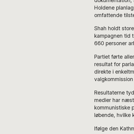
dokumentation, 
Holdene planlag
omfattende tilst
Shah holdt store
kampagnen tid ti
660 personer ar
Partiet førte all
resultat for par
direkte i enkelt
valgkommission 
Resultaterne tyde
medier har næst
kommunistiske p
løbende, hvilke 
Ifølge den Kath