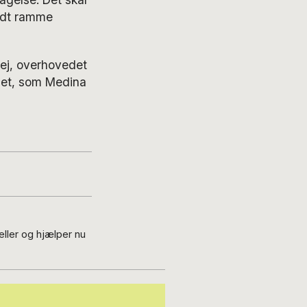
yldt ramme
Nej, overhovedet
oget, som Medina
ller og hjælper nu