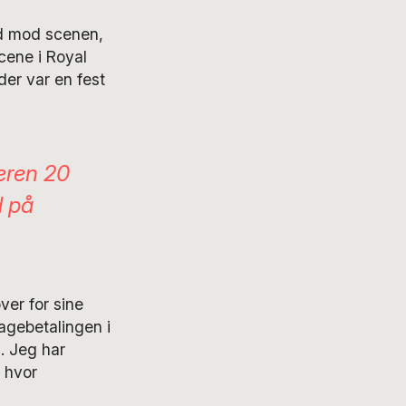
d mod scenen,
cene i Royal
er var en fest
eren 20
d på
er for sine
bagebetalingen i
. Jeg har
 hvor