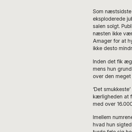
Som næstsidste
eksploderede jub
salen solgt. Pub
næsten ikke være
Amager for at h
ikke desto mindr
Inden det fik æ
mens hun grundig
over den meget 
‘Det smukkeste’
kærligheden at f
med over 16.000
Imellem numrene f
hvad hun sigtede
turde føle sig h