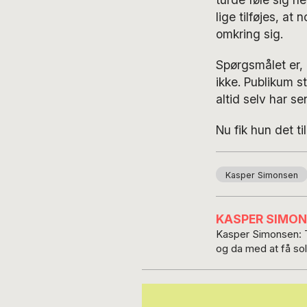
lige tilføjes, a
omkring sig.
Spørgsmålet er, 
ikke. Publikum s
altid selv har se
Nu fik hun det ti
Kasper Simonsen
KASPER SIMO
Kasper Simonsen: T
og da med at få solg