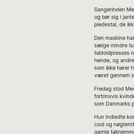
Sangerinden Med
og bør sig i jan
piedestal, de ik
Den maskine har
sælge mindre tur
tabloidpresses n
hende, og andre 
som ikke hører 
været gennem s
Fredag stod Medi
fortrinsvis kvind
som Danmarks po
Hun indledte kon
cool og nøgternt
gamle taknemmel