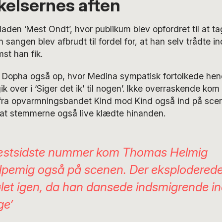
kelsernes aften
lladen ‘Mest Ondt’, hvor publikum blev opfordret til at t
sangen blev afbrudt til fordel for, at han selv trådte i
st han fik.
 Dopha også op, hvor Medina sympatisk fortolkede h
k over i ‘Siger det ik’ til nogen’. Ikke overraskende ko
fra opvarmningsbandet Kind mod Kind også ind på scenen
, at stemmerne også live klædte hinanden.
stsidste nummer kom Thomas Helmig
pemig også på scenen. Der eksplodered
ølet igen, da han dansede indsmigrende ind
ge’