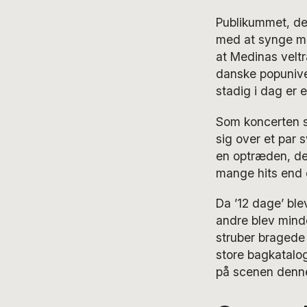
Publikummet, der
med at synge med
at Medinas veltr
danske popunive
stadig i dag er 
Som koncerten sk
sig over et par 
en optræden, de
mange hits end 
Da ’12 dage’ ble
andre blev mind
struber bragede 
store bagkatalog
på scenen denne