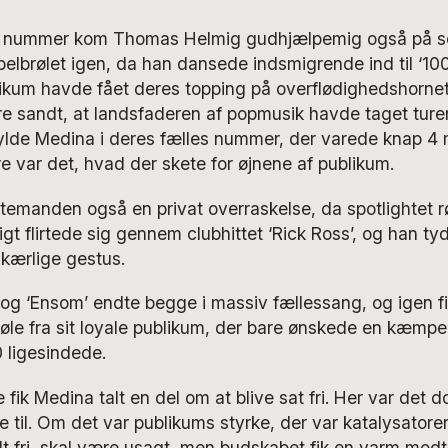
 nummer kom Thomas Helmig gudhjælpemig også på s
elbrølet igen, da han dansede indsmigrende ind til ‘100
likum havde fået deres topping på overflødighedshorne
 sandt, at landsfaderen af popmusik havde taget turen 
ylde Medina i deres fælles nummer, der varede knap 4 
e var det, hvad der skete for øjnene af publikum.
gtemanden også en privat overraskelse, da spotlightet 
t flirtede sig gennem clubhittet ‘Rick Ross’, og han tyde
kærlige gestus.
 og ‘Ensom’ endte begge i massiv fællessang, og igen f
øle fra sit loyale publikum, der bare ønskede en kæmpe
 ligesindede.
ik Medina talt en del om at blive sat fri. Her var det dog
 til. Om det var publikums styrke, der var katalysatoren 
elt fri, skal være usagt, men budskabet fik en varm modt