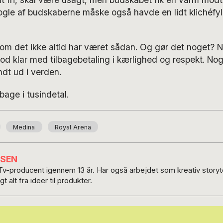
t nogle af budskaberne måske også havde en lidt klichéf
om det ikke altid har været sådan. Og gør det noget? 
tod klar med tilbagebetaling i kærlighed og respekt. N
ndt ud i verden.
lbage i tusindetal.
Medina
Royal Arena
NSEN
v-producent igennem 13 år. Har også arbejdet som kreativ storyte
t alt fra ideer til produkter.