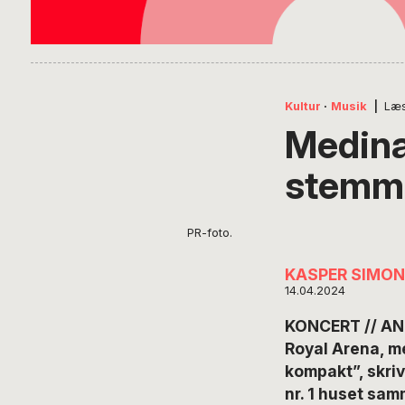
Kultur
·
Musik
|
Læs
Medina
stemme
PR-foto.
KASPER SIMO
14.04.2024
KONCERT // ANM
Royal Arena, me
kompakt”, skri
nr. 1 huset sa