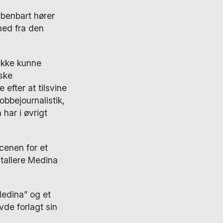
benbart hører
ned fra den
ikke kunne
nske
efter at tilsvine
bbejournalistik,
ar i øvrigt
cenen for et
stallere Medina
Medina” og et
de forlagt sin