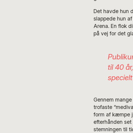
Det havde hun d
slappede hun af 
Arena. En flok 
på vej for det g
Publiku
til 40 
speciel
Gennem mange år
trofaste “mediva
form af kæmpe ju
efterhånden set
stemningen til t