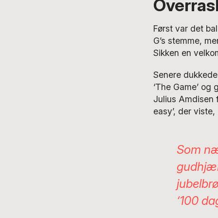
Overras
Først var det ba
G’s stemme, men 
Sikken en velkom
Senere dukkede
‘The Game’ og gi
Julius Amdisen 
easy’, der viste
Som næ
gudhjæl
jubelbr
‘100 da