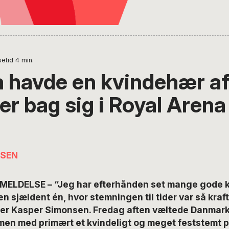
etid
4
min.
 havde en kvindehær a
r bag sig i Royal Arena
NSEN
ELDELSE – “Jeg har efterhånden set mange gode k
n sjældent én, hvor stemningen til tider var så kraf
ver Kasper Simonsen. Fredag aften væltede Danmar
mmen med primært et kvindeligt og meget feststemt 