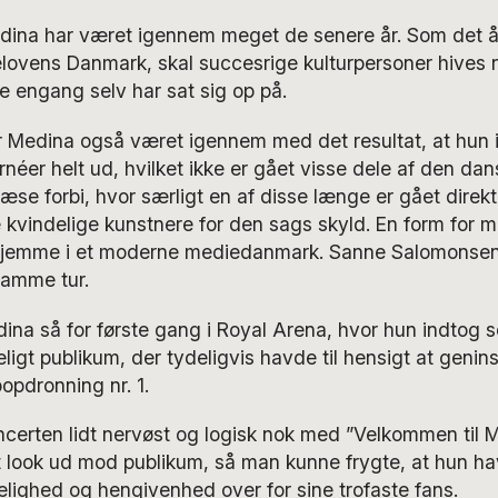
ina har været igennem meget de senere år. Som det å
telovens Danmark, skal succesrige kulturpersoner hives 
ke engang selv har sat sig op på.
 Medina også været igennem med det resultat, at hun 
néer helt ud, hvilket ikke er gået visse dele af den da
æse forbi, hvor særligt en af disse længe er gået direkte 
kvindelige kunstnere for den sags skyld. En form for mo
hjemme i et moderne mediedanmark. Sanne Salomonsen h
amme tur.
na så for første gang i Royal Arena, hvor hun indtog s
eligt publikum, der tydeligvis havde til hensigt at genin
pdronning nr. 1.
certen lidt nervøst og logisk nok med ”Velkommen til 
 look ud mod publikum, så man kunne frygte, at hun hav
ighed og hengivenhed over for sine trofaste fans.