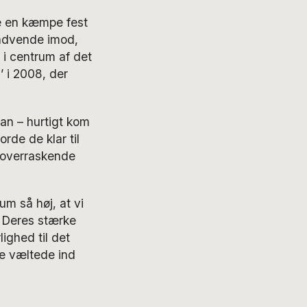
de en kæmpe fest
indvende imod,
 i centrum af det
 i 2008, der
an – hurtigt kom
rde de klar til
 overraskende
um så høj, at vi
 Deres stærke
ighed til det
ne væltede ind