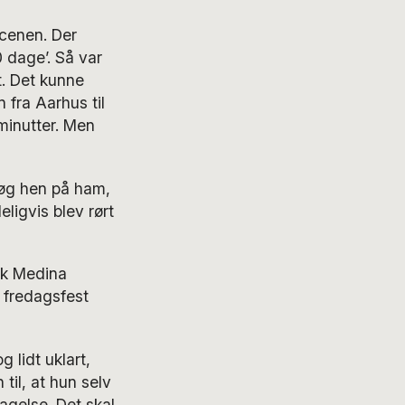
cenen. Der
 dage’. Så var
t. Det kunne
fra Aarhus til
minutter. Men
røg hen på ham,
ligvis blev rørt
ik Medina
 fredagsfest
 lidt uklart,
til, at hun selv
agelse. Det skal