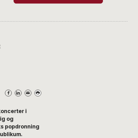
f
oncerter i
tig og
ks popdronning
publikum.