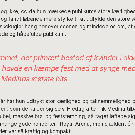
og ikke, og da hun mærkede publikums store kærlighe
og fandt løbende mere styrke til at udfylde den store s
diskokugler hang henover scenen og mindede os om, at d
lade og håbefulde publikum.
mmet, der primært bestod af kvinder i ald
år, havde en kæmpe fest med at synge me
t Medinas største hits
 har hun udtrykt stor kærlighed og taknemmelighed ov
er”, som de kalder sig selv. Fredag aften fik Medina til
bel, massive brøl og feststemning, så taget løftede sig
 mange gode koncerter i Royal Arena, men sjældent én,
ider var så kraftig og kompakt.