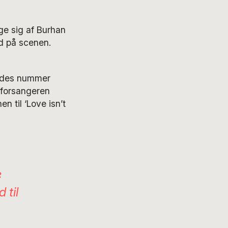
age sig af Burhan
nd på scenen.
endes nummer
m forsangeren
 til ‘Love isn’t
e
 til