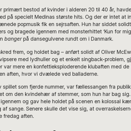
 primært bestod af kvinder i alderen 20 til 40 år, hav
 på specielt Medinas største hits. Og der er intet at 
ænede popmusik fik en sejrsaften. Hun har siddet solidt
rs og bragede igennem med monsterhittet ‘Kun for mig’
en
banger
på dansegulvene rundt om i Danmark.
red frem, og holdet bag – anført solidt af Oliver McEw
svipsere med lydhuller og et enkelt singback-problem, gjo
r var mere en konfettieksploderende klubaften med de
en aften, hvor vi dvælede ved balladerne.
v spillet som fjerde nummer, var fællessangen fra publik
et om den kvindehær af stemmer, som hun har bag sig.
igennem og gav hele holdet på scenen en kolossal kærl
 af sange. Senere skulle det vise sig, at overraskelser
 fredag aften.