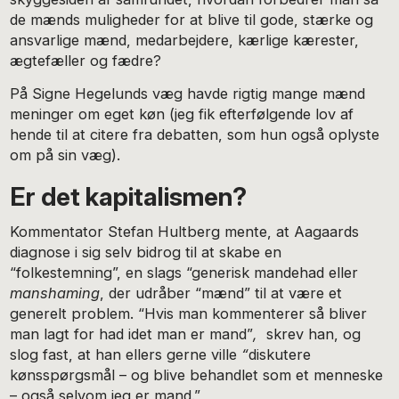
de mænds muligheder for at blive til gode, stærke og
ansvarlige mænd, medarbejdere, kærlige kærester,
ægtefæller og fædre?
På Signe Hegelunds væg havde rigtig mange mænd
meninger om eget køn (jeg fik efterfølgende lov af
hende til at citere fra debatten, som hun også oplyste
om på sin væg).
Er det kapitalismen?
Kommentator Stefan Hultberg mente, at Aagaards
diagnose i sig selv bidrog til at skabe en
“folkestemning”, en slags “generisk mandehad eller
manshaming
, der udråber “mænd” til at være et
generelt problem. “Hvis man kommenterer så bliver
man lagt for had idet man er mand”
,
skrev han, og
slog fast, at han ellers gerne ville
“
diskutere
kønsspørgsmål – og blive behandlet som et menneske
– også selvom jeg er mand.”