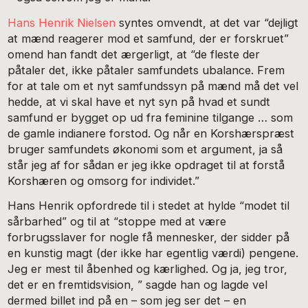
Hans Henrik Nielsen
syntes omvendt, at det var “dejligt
at mænd reagerer mod et samfund, der er forskruet”
omend han fandt det ærgerligt, at “de fleste der
påtaler det, ikke påtaler samfundets ubalance. Frem
for at tale om et nyt samfundssyn på mænd må det vel
hedde, at vi skal have et nyt syn på hvad et sundt
samfund er bygget op ud fra feminine tilgange … som
de gamle indianere forstod. Og når en Korshærspræst
bruger samfundets økonomi som et argument, ja så
står jeg af for sådan er jeg ikke opdraget til at forstå
Korshæren og omsorg for individet.”
Hans Henrik opfordrede til i stedet at hylde “modet til
sårbarhed” og til at “stoppe med at være
forbrugsslaver for nogle få mennesker, der sidder på
en kunstig magt (der ikke har egentlig værdi) pengene.
Jeg er mest til åbenhed og kærlighed. Og ja, jeg tror,
det er en fremtidsvision, ” sagde han og lagde vel
dermed billet ind på en – som jeg ser det – en