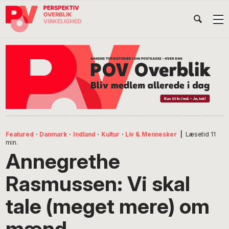
Gå
Skip
Gå
Head
direkte
til
direkte
til
indhold
til
Højr
primær
footer
Søg
på
navigation
POV
International
Featured
·
Danmark
·
Indland
·
Kultur
·
Liv & Mennesker
|
Læsetid
11
min.
Annegrethe
Rasmussen: Vi skal
tale (meget mere) om
mænd