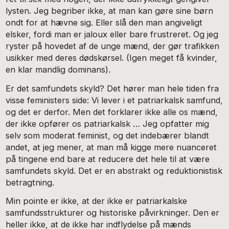
lysten. Jeg begriber ikke, at man kan gøre sine børn
ondt for at hævne sig. Eller slå den man angiveligt
elsker, fordi man er jaloux eller bare frustreret. Og jeg
ryster på hovedet af de unge mænd, der gør trafikken
usikker med deres dødskørsel. (Igen meget få kvinder,
en klar mandlig dominans).
Er det samfundets skyld? Det hører man hele tiden fra
visse feministers side: Vi lever i et patriarkalsk samfund,
og det er derfor. Men det forklarer ikke alle os mænd,
der ikke opfører os patriarkalsk … Jeg opfatter mig
selv som moderat feminist, og det indebærer blandt
andet, at jeg mener, at man må kigge mere nuanceret
på tingene end bare at reducere det hele til at være
samfundets skyld. Det er en abstrakt og reduktionistisk
betragtning.
Min pointe er ikke, at der ikke er patriarkalske
samfundsstrukturer og historiske påvirkninger. Den er
heller ikke, at de ikke har indflydelse på mænds