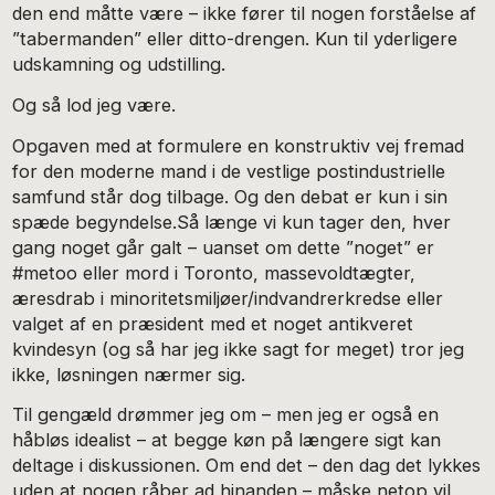
den end måtte være – ikke fører til nogen forståelse af
”tabermanden” eller ditto-drengen. Kun til yderligere
udskamning og udstilling.
Og så lod jeg være.
Opgaven med at formulere en konstruktiv vej fremad
for den moderne mand i de vestlige postindustrielle
samfund står dog tilbage. Og den debat er kun i sin
spæde begyndelse.Så længe vi kun tager den, hver
gang noget går galt – uanset om dette ”noget” er
#metoo eller mord i Toronto, massevoldtægter,
æresdrab i minoritetsmiljøer/indvandrerkredse eller
valget af en præsident med et noget antikveret
kvindesyn (og så har jeg ikke sagt for meget) tror jeg
ikke, løsningen nærmer sig.
Til gengæld drømmer jeg om – men jeg er også en
håbløs idealist – at begge køn på længere sigt kan
deltage i diskussionen. Om end det – den dag det lykkes
uden at nogen råber ad hinanden – måske netop vil