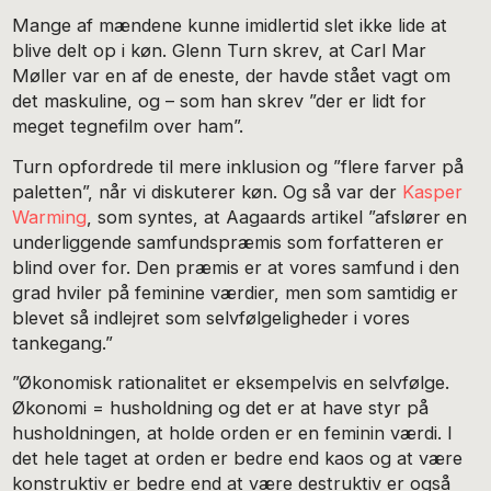
Mange af mændene kunne imidlertid slet ikke lide at
blive delt op i køn. Glenn Turn skrev, at Carl Mar
Møller var en af de eneste, der havde stået vagt om
det maskuline, og – som han skrev ”der er lidt for
meget tegnefilm over ham”.
Turn opfordrede til mere inklusion og ”flere farver på
paletten”, når vi diskuterer køn. Og så var der
Kasper
Warming
, som syntes, at Aagaards artikel ”afslører en
underliggende samfundspræmis som forfatteren er
blind over for. Den præmis er at vores samfund i den
grad hviler på feminine værdier, men som samtidig er
blevet så indlejret som selvfølgeligheder i vores
tankegang.”
”Økonomisk rationalitet er eksempelvis en selvfølge.
Økonomi = husholdning og det er at have styr på
husholdningen, at holde orden er en feminin værdi. I
det hele taget at orden er bedre end kaos og at være
konstruktiv er bedre end at være destruktiv er også