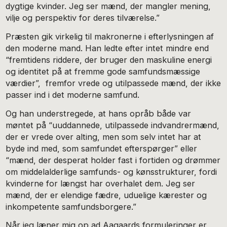
dygtige kvinder. Jeg ser mænd, der mangler mening,
vilje og perspektiv for deres tilværelse.”
Præsten gik virkelig til makronerne i efterlysningen af
den moderne mand. Han ledte efter intet mindre end
“fremtidens riddere, der bruger den maskuline energi
og identitet på at fremme gode samfundsmæssige
værdier”, fremfor vrede og utilpassede mænd, der ikke
passer ind i det moderne samfund.
Og han understregede, at hans opråb både var
møntet på “uuddannede, utilpassede indvandrermænd,
der er vrede over alting, men som selv intet har at
byde ind med, som samfundet efterspørger” eller
“mænd, der desperat holder fast i fortiden og drømmer
om middelalderlige samfunds- og kønsstrukturer, fordi
kvinderne for længst har overhalet dem. Jeg ser
mænd, der er elendige fædre, uduelige kærester og
inkompetente samfundsborgere.”
Når jeg læner mig op ad Aagaards formuleringer er