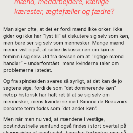
mænd, medarbejdere, kærlige
kærester, ægtefæller og fædre?
Man siger ofte, at det er fordi mænd ikke orker, ikke
gider og ikke har ”lyst til” at diskutere sig selv som køn,
men bare ser sig selv som mennesker. Mange mænd
mener vist også, at selve diskussionen om køn er
feminin i sig selv. Ud fra devisen om at “rigtige mænd
handler” – underforstået, mens kvinderne taler om
problemerne i stedet.
Og fra spindesiden svares så syrligt, at det kan de jo
sagtens sige, fordi de som ”det dominerende køn”
netop historisk har haft ret til at se sig selv om
mennesker, mens kvinderne med Simone de Beauvoirs
berømte term fødes som ”det andet køn”.
Men når man nu ved, at mændene i vestlige,
postindustrielle samfund også findes i stort overtal på
skyggesiden af samfundet, hvordan forbedrer man så