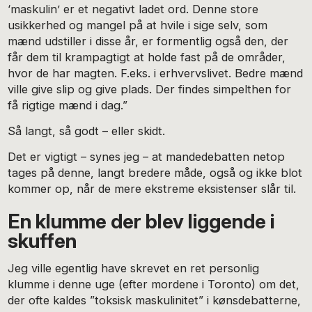
‘maskulin’ er et negativt ladet ord. Denne store
usikkerhed og mangel på at hvile i sige selv, som
mænd udstiller i disse år, er formentlig også den, der
får dem til krampagtigt at holde fast på de områder,
hvor de har magten. F.eks. i erhvervslivet. Bedre mænd
ville give slip og give plads. Der findes simpelthen for
få rigtige mænd i dag.”
Så langt, så godt – eller skidt.
Det er vigtigt – synes jeg – at mandedebatten netop
tages på denne, langt bredere måde, også og ikke blot
kommer op, når de mere ekstreme eksistenser slår til.
En klumme der blev liggende i
skuffen
Jeg ville egentlig have skrevet en ret personlig
klumme i denne uge (efter mordene i Toronto) om det,
der ofte kaldes ”toksisk maskulinitet” i kønsdebatterne,