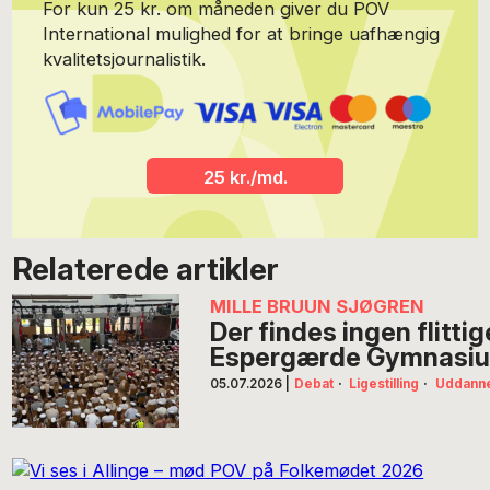
For kun 25 kr. om måneden giver du POV
International mulighed for at bringe uafhængig
kvalitetsjournalistik.
25 kr./md.
Relaterede artikler
MILLE BRUUN SJØGREN
Der findes ingen flitti
Espergærde Gymnasi
05.07.2026
|
Debat
·
Ligestilling
·
Uddanne