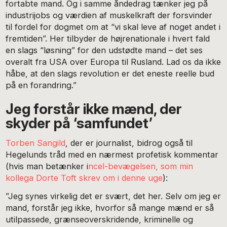
fortabte mand. Og i samme åndedrag tænker jeg på
industrijobs og værdien af muskelkraft der forsvinder
til fordel for dogmet om at “vi skal leve af noget andet i
fremtiden”. Her tilbyder de højrenationale i hvert fald
en slags “løsning” for den udstødte mand – det ses
overalt fra USA over Europa til Rusland. Lad os da ikke
håbe, at den slags revolution er det eneste reelle bud
på en forandring.”
Jeg forstår ikke mænd, der
skyder på ‘samfundet’
Torben Sangild
, der er journalist, bidrog også til
Hegelunds tråd med en nærmest profetisk kommentar
(hvis man betænker i
ncel-bevægelsen, som min
kollega Dorte Toft skrev om i denne uge
):
”Jeg synes virkelig det er svært, det her. Selv om jeg er
mand, forstår jeg ikke, hvorfor så mange mænd er så
utilpassede, grænseoverskridende, kriminelle og