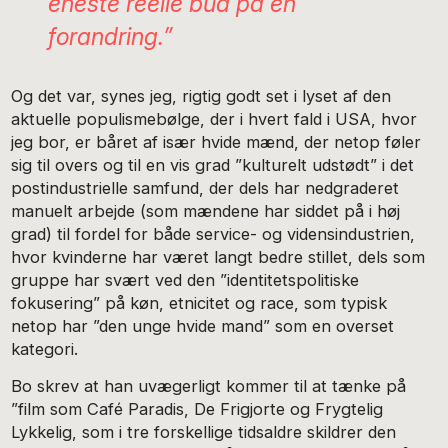
eneste reelle bud på en
forandring.”
Og det var, synes jeg, rigtig godt set i lyset af den
aktuelle populismebølge, der i hvert fald i USA, hvor
jeg bor, er båret af især hvide mænd, der netop føler
sig til overs og til en vis grad ”kulturelt udstødt” i det
postindustrielle samfund, der dels har nedgraderet
manuelt arbejde (som mændene har siddet på i høj
grad) til fordel for både service- og vidensindustrien,
hvor kvinderne har været langt bedre stillet, dels som
gruppe har svært ved den ”identitetspolitiske
fokusering” på køn, etnicitet og race, som typisk
netop har ”den unge hvide mand” som en overset
kategori.
Bo skrev at han uvægerligt kommer til at tænke på
”film som Café Paradis, De Frigjorte og Frygtelig
Lykkelig, som i tre forskellige tidsaldre skildrer den