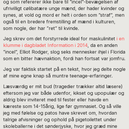
og som refererer ikke bare til ”incel”-bevægelsen af
ufrivilligt cølibatære unge mænd, der hader kvinder og
synes, at vold og mord er helt i orden som ”straf”, men
også til en bredere fremstilling af mænd i kulturen,
som nogle, der har ”ret” til kvinde.
Jeg skrev om det forstyrrede ideal for maskulinitet
i en
klumme i dagbladet Information i 2014
, da en anden
”incel”, Elliot Rodger, slog seks mennesker ihjel i Florida
som en bitter hævnaktion, fordi han fortsat var jomfru.
Jeg var faktisk startet på en tekst, hvor jeg delte nogle
af mine egne knap så muntre teenage-erfaringer.
Læsværdig er mit bud (tragedier trækker altid læsere)
eftersom jeg var både udenfor, kikset og upopulær og
aldrig blev inviteret med til fester eller havde en
kæreste som 14-15årig, lige før gymnasiet. Og så ville
jeg med følelse og patos have skrevet om, hvordan
talrige afvisninger og ophold på pigetoilettet under
skoleballerne i det sønderjyske, hvor jeg græd mine