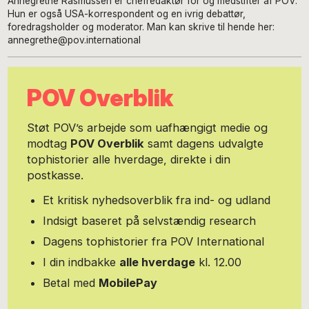
Annegrethe Rasmussen er chefredaktør for og medstifter af POV.
Hun er også USA-korrespondent og en ivrig debattør,
foredragsholder og moderator. Man kan skrive til hende her:
annegrethe@pov.international
POV Overblik
Støt POV’s arbejde som uafhængigt medie og
modtag
POV Overblik
samt dagens udvalgte
tophistorier alle hverdage, direkte i din
postkasse.
Et kritisk nyhedsoverblik fra ind- og udland
Indsigt baseret på selvstændig research
Dagens tophistorier fra POV International
I din indbakke
alle hverdage
kl. 12.00
Betal med
MobilePay