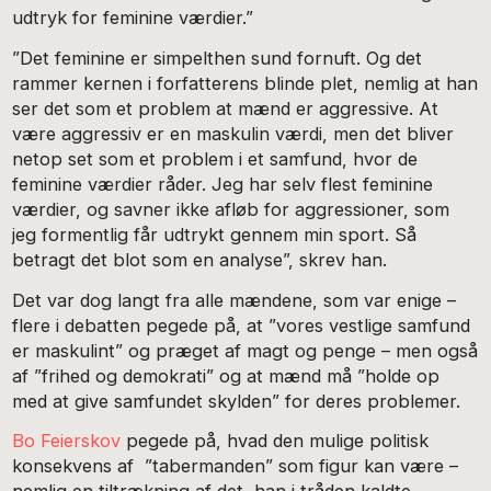
udtryk for feminine værdier.”
”Det feminine er simpelthen sund fornuft. Og det
rammer kernen i forfatterens blinde plet, nemlig at han
ser det som et problem at mænd er aggressive. At
være aggressiv er en maskulin værdi, men det bliver
netop set som et problem i et samfund, hvor de
feminine værdier råder. Jeg har selv flest feminine
værdier, og savner ikke afløb for aggressioner, som
jeg formentlig får udtrykt gennem min sport. Så
betragt det blot som en analyse”, skrev han.
Det var dog langt fra alle mændene, som var enige –
flere i debatten pegede på, at ”vores vestlige samfund
er maskulint” og præget af magt og penge – men også
af ”frihed og demokrati” og at mænd må ”holde op
med at give samfundet skylden” for deres problemer.
Bo Feierskov
pegede på, hvad den mulige politisk
konsekvens af ”tabermanden” som figur kan være –