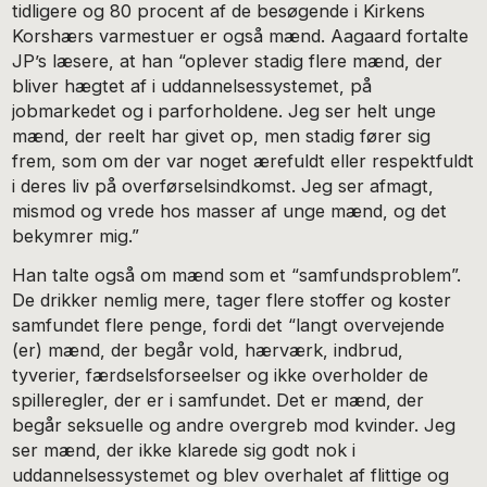
tidligere og 80 procent af de besøgende i Kirkens
Korshærs varmestuer er også mænd. Aagaard fortalte
JP’s læsere, at han “oplever stadig flere mænd, der
bliver hægtet af i uddannelsessystemet, på
jobmarkedet og i parforholdene. Jeg ser helt unge
mænd, der reelt har givet op, men stadig fører sig
frem, som om der var noget ærefuldt eller respektfuldt
i deres liv på overførselsindkomst. Jeg ser afmagt,
mismod og vrede hos masser af unge mænd, og det
bekymrer mig.”
Han talte også om mænd som et “samfundsproblem”.
De drikker nemlig mere, tager flere stoffer og koster
samfundet flere penge, fordi det “langt overvejende
(er) mænd, der begår vold, hærværk, indbrud,
tyverier, færdselsforseelser og ikke overholder de
spilleregler, der er i samfundet. Det er mænd, der
begår seksuelle og andre overgreb mod kvinder. Jeg
ser mænd, der ikke klarede sig godt nok i
uddannelsessystemet og blev overhalet af flittige og