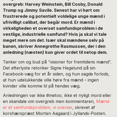
overgreb: Harvey Weinstein, Bill Cosby, Donald
Trump og Jimmy Savile. Senest har vi hørt om
frustrerede og potentielt voldelige unge mænd i
ufrivilligt cølibat, der begår mord. Er mænd i
virkeligheden et overset samfundsproblem i de
vestlige, industrielle samfund? Hvis ja skal vi tale
meget mere om det. Især skal mændene selv på
banen, skriver Annegrethe Rasmussen, der i den
anledning (næsten) kun giver ordet til netop dem.
Tanker om og bud på “visioner for fremtidens mænd”.
Det efterlyste retoriker Signe Hegelund på sin
Facebook-væg for et år siden, og hun sagde forlods,
at hun udelukkende ville høre fra mænd – ingen
kvinder ville komme til på hendes væg.
Anledningen var ikke #metoo, ikke et nyligt mord eller
en skandale om overgreb men kommentaren,
Mænd
er et samfundsproblem, vi overser
, skrevet af
korshærspræst Morten Aagaard i Jyllands-Posten.