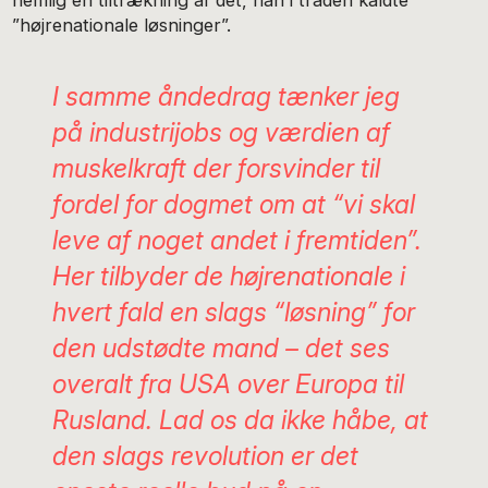
nemlig en tiltrækning af det, han i tråden kaldte
”højrenationale løsninger”.
I samme åndedrag tænker jeg
på industrijobs og værdien af
muskelkraft der forsvinder til
fordel for dogmet om at “vi skal
leve af noget andet i fremtiden”.
Her tilbyder de højrenationale i
hvert fald en slags “løsning” for
den udstødte mand – det ses
overalt fra USA over Europa til
Rusland. Lad os da ikke håbe, at
den slags revolution er det