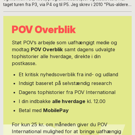
taget turen fra P3, via P4 og til P5. Jeg skrev i 2010 "Plus-alderen
- vi bliver jo bare ved!", der medfører mange muntre foredrag
rundt i Danmark.
POV Overblik
Støt POV’s arbejde som uafhængigt medie og
modtag
POV Overblik
samt dagens udvalgte
tophistorier alle hverdage, direkte i din
postkasse.
Et kritisk nyhedsoverblik fra ind- og udland
Indsigt baseret på selvstændig research
Dagens tophistorier fra POV International
I din indbakke
alle hverdage
kl. 12.00
Betal med
MobilePay
For kun 25 kr. om måneden giver du POV
International mulighed for at bringe uafhængig