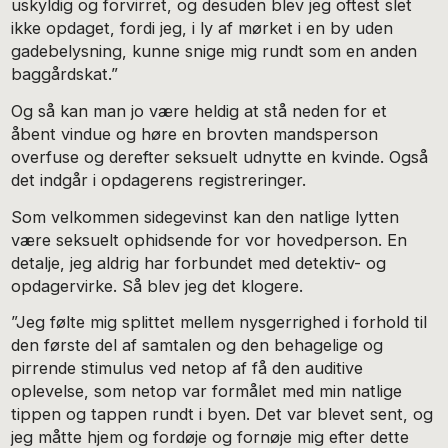
uskyldig og forvirret, og desuden blev jeg oftest slet
ikke opdaget, fordi jeg, i ly af mørket i en by uden
gadebelysning, kunne snige mig rundt som en anden
baggårdskat.”
Og så kan man jo være heldig at stå neden for et
åbent vindue og høre en brovten mandsperson
overfuse og derefter seksuelt udnytte en kvinde. Også
det indgår i opdagerens registreringer.
Som velkommen sidegevinst kan den natlige lytten
være seksuelt ophidsende for vor hovedperson. En
detalje, jeg aldrig har forbundet med detektiv- og
opdagervirke. Så blev jeg det klogere.
”Jeg følte mig splittet mellem nysgerrighed i forhold til
den første del af samtalen og den behagelige og
pirrende stimulus ved netop af få den auditive
oplevelse, som netop var formålet med min natlige
tippen og tappen rundt i byen. Det var blevet sent, og
jeg måtte hjem og fordøje og fornøje mig efter dette