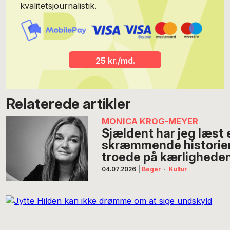
kvalitetsjournalistik.
25 kr./md.
Relaterede artikler
MONICA KROG-MEYER
Sjældent har jeg læst
skræmmende historier
troede på kærligheden 
04.07.2026
|
Bøger
·
Kultur