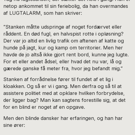
netop ankommet til sin feriebolig, da han overmandes
af LUGTALARM, som han skriver:
”Stanken måtte udspringe af noget fordærvet eller
råddent. En død fugl, en halvspist rotte i opløsning?
Der var jo altid en livlig trafik om aftenen af katte og
hunde på jagt, kur og kamp om territorier. Men her
havde de jo altså ikke gjort rent bord, kunne jeg lugte.
For et eller andet ådsel, eller hvad det nu var, lå og
gærede ganske få meter fra, hvor jeg befandt mig.”
Stanken af forrådnelse fører til fundet af et lig i
kloakken. Og så er vi i gang. Men derfra og så til at
assistere politiet med at opklare hvilken forbrydelse,
der ligger bag? Man kan sagtens forestille sig, at det
for en blind er noget af en opgave.
Men den blinde dansker har erfaringen, og han har
sine ører: