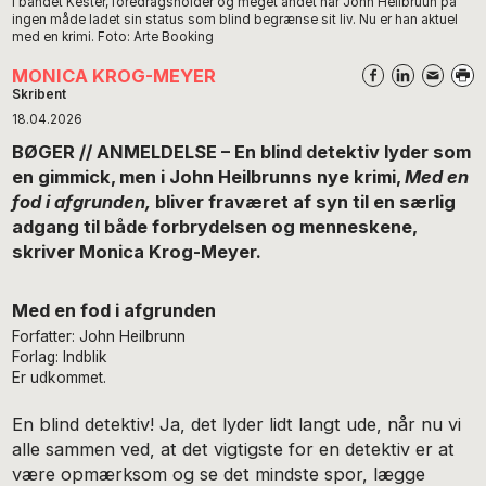
i bandet Kester, foredragsholder og meget andet har John Heilbruun på
ingen måde ladet sin status som blind begrænse sit liv. Nu er han aktuel
med en krimi. Foto: Arte Booking
MONICA KROG-MEYER
Skribent
18.04.2026
BØGER // ANMELDELSE – En blind detektiv lyder som
en gimmick, men i John Heilbrunns nye krimi,
Med en
fod i afgrunden,
bliver fraværet af syn til en særlig
adgang til både forbrydelsen og menneskene,
skriver Monica Krog-Meyer.
Med en fod i afgrunden
Forfatter: John Heilbrunn
Forlag: Indblik
Er udkommet.
En blind detektiv! Ja, det lyder lidt langt ude, når nu vi
alle sammen ved, at det vigtigste for en detektiv er at
være opmærksom og se det mindste spor, lægge