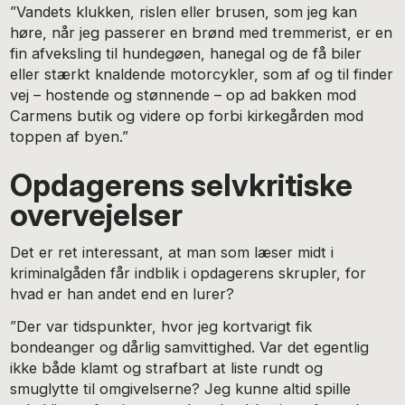
”Vandets klukken, rislen eller brusen, som jeg kan
høre, når jeg passerer en brønd med tremmerist, er en
fin afveksling til hundegøen, hanegal og de få biler
eller stærkt knaldende motorcykler, som af og til finder
vej – hostende og stønnende – op ad bakken mod
Carmens butik og videre op forbi kirkegården mod
toppen af byen.”
Opdagerens selvkritiske
overvejelser
Det er ret interessant, at man som læser midt i
kriminalgåden får indblik i opdagerens skrupler, for
hvad er han andet end en lurer?
”Der var tidspunkter, hvor jeg kortvarigt fik
bondeanger og dårlig samvittighed. Var det egentlig
ikke både klamt og strafbart at liste rundt og
smuglytte til omgivelserne? Jeg kunne altid spille