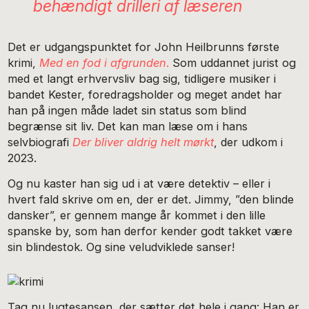
behændigt drilleri af læseren
Det er udgangspunktet for John Heilbrunns første
krimi,
Med en fod i afgrunden
.
Som uddannet jurist og
med et langt erhvervsliv bag sig, tidligere musiker i
bandet Kester, foredragsholder og meget andet har
han på ingen måde ladet sin status som blind
begrænse sit liv. Det kan man læse om i hans
selvbiografi
Der bliver aldrig helt mørkt
, der udkom i
2023.
Og nu kaster han sig ud i at være detektiv – eller i
hvert fald skrive om en, der er det. Jimmy, ”den blinde
dansker”, er gennem mange år kommet i den lille
spanske by, som han derfor kender godt takket være
sin blindestok. Og sine veludviklede sanser!
Tag nu lugtesansen, der sætter det hele i gang: Han er