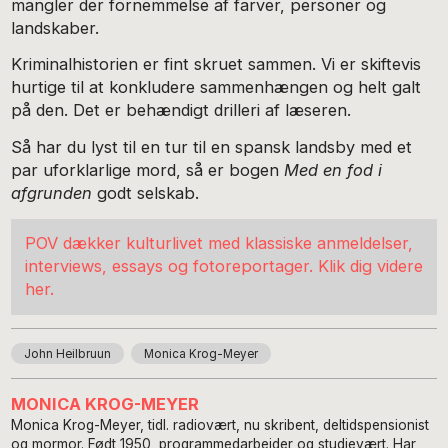
mangler der fornemmelse af farver, personer og
landskaber.
Kriminalhistorien er fint skruet sammen. Vi er skiftevis
hurtige til at konkludere sammenhængen og helt galt
på den. Det er behændigt drilleri af læseren.
Så har du lyst til en tur til en spansk landsby med et
par uforklarlige mord, så er bogen
Med en fod i
afgrunden
godt selskab.
POV dækker kulturlivet med klassiske anmeldelser,
interviews, essays og fotoreportager. Klik dig videre
her.
John Heilbruun
Monica Krog-Meyer
MONICA KROG-MEYER
Monica Krog-Meyer, tidl. radiovært, nu skribent, deltidspensionist
og mormor. Født 1950, programmedarbejder og studievært. Har