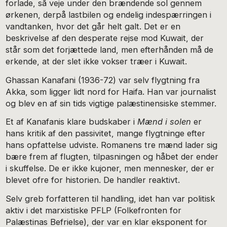
forlade, så veje under den brændende sol gennem
ørkenen, derpå lastbilen og endelig indespærringen i
vandtanken, hvor det går helt galt. Det er en
beskrivelse af den desperate rejse mod Kuwait, der
står som det forjættede land, men efterhånden må de
erkende, at der slet ikke vokser træer i Kuwait.
Ghassan Kanafani (1936-72) var selv flygtning fra
Akka, som ligger lidt nord for Haifa. Han var journalist
og blev en af sin tids vigtige palæstinensiske stemmer.
Et af Kanafanis klare budskaber i
Mænd i solen
er
hans kritik af den passivitet, mange flygtninge efter
hans opfattelse udviste. Romanens tre mænd lader sig
bære frem af flugten, tilpasningen og håbet der ender
i skuffelse. De er ikke kujoner, men mennesker, der er
blevet ofre for historien. De handler reaktivt.
Selv greb forfatteren til handling, idet han var politisk
aktiv i det marxistiske PFLP (Folkefronten for
Palæstinas Befrielse), der var en klar eksponent for