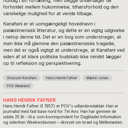
nutidig i sin fortælling, men begge undersøger de
forholdet mellem hukommelse, tilhørsforhold og den
vanskelige mulighed for at vende tilbage.
Kanafani er et uomgængeligt hovednavn i
palæstinensisk litteratur, og dette er en vigtig udgivelse
i netop denne tid. Det er en bog som understreger, at
man ikke må glemme den palæstinensiske tragedie,
men det er også vigtigt at understrege, at Kanafani ved
siden af sit klare politiske budskab ikke mindst lægger
op til refleksion og perspektivering.
Ghassan Kanafani
Hans Henrik Fafner
Mænd i solen
POV Weekend
HANS HENRIK FAFNER
Hans Henrik Fafner (f. 1957) er POV's udlandsredaktør. Han er
journalist med fast base nord for Tel Aviv. Han har gennem de
sidste 25 år – bl.a. som korrespondent for Dagbladet Information
og sidenhen Weekendavisen – skrevet om Israel og Mellemøsten.