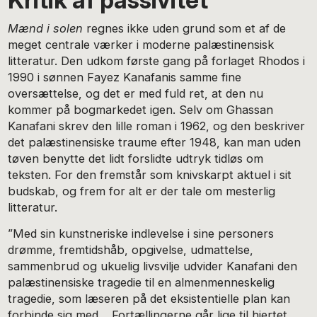
Mænd i solen
regnes ikke uden grund som et af de
meget centrale værker i moderne palæstinensisk
litteratur. Den udkom første gang på forlaget Rhodos i
1990 i sønnen Fayez Kanafanis samme fine
oversættelse, og det er med fuld ret, at den nu
kommer på bogmarkedet igen. Selv om Ghassan
Kanafani skrev den lille roman i 1962, og den beskriver
det palæstinensiske traume efter 1948, kan man uden
tøven benytte det lidt forslidte udtryk tidløs om
teksten. For den fremstår som knivskarpt aktuel i sit
budskab, og frem for alt er der tale om mesterlig
litteratur.
”Med sin kunstneriske indlevelse i sine personers
drømme, fremtidshåb, opgivelse, udmattelse,
sammenbrud og ukuelig livsvilje udvider Kanafani den
palæstinensiske tragedie til en almenmenneskelig
tragedie, som læseren på det eksistentielle plan kan
forbinde sig med… Fortællingerne går lige til hjertet,