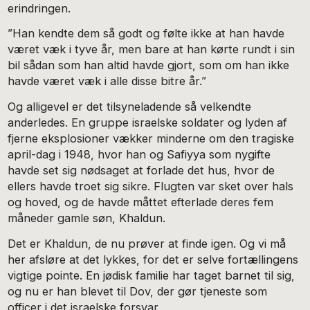
erindringen.
”Han kendte dem så godt og følte ikke at han havde
været væk i tyve år, men bare at han kørte rundt i sin
bil sådan som han altid havde gjort, som om han ikke
havde været væk i alle disse bitre år.”
Og alligevel er det tilsyneladende så velkendte
anderledes. En gruppe israelske soldater og lyden af
fjerne eksplosioner vækker minderne om den tragiske
april-dag i 1948, hvor han og Safiyya som nygifte
havde set sig nødsaget at forlade det hus, hvor de
ellers havde troet sig sikre. Flugten var sket over hals
og hoved, og de havde måttet efterlade deres fem
måneder gamle søn, Khaldun.
Det er Khaldun, de nu prøver at finde igen. Og vi må
her afsløre at det lykkes, for det er selve fortællingens
vigtige pointe. En jødisk familie har taget barnet til sig,
og nu er han blevet til Dov, der gør tjeneste som
officer i det israelske forsvar.