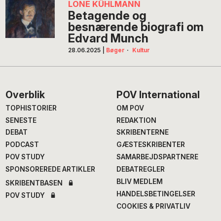
LONE KÜHLMANN
Betagende og
besnærende biografi om
Edvard Munch
28.06.2025
|
Bøger
·
Kultur
Footer
Overblik
POV International
TOPHISTORIER
OM POV
SENESTE
REDAKTION
DEBAT
SKRIBENTERNE
PODCAST
GÆSTESKRIBENTER
POV STUDY
SAMARBEJDSPARTNERE
SPONSOREREDE ARTIKLER
DEBATREGLER
BLIV MEDLEM
SKRIBENTBASEN
HANDELSBETINGELSER
POV STUDY
COOKIES & PRIVATLIV