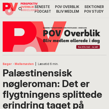
Gå
Skip
Gå
SENESTE
POV OVERBLIK
SEKTIONER
Header
direkte
til
direkte
PODCAST
BLIV MEDLEM
POV STUDY
til
indhold
til
Højre
primær
footer
Søg
på
navigation
POV
International
Bøger
·
Mellemøsten
|
Læsetid
6
min.
Palæstinensisk
nøgleroman: Det er
flygtningens splittede
erindring taget på