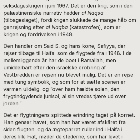
seksdageskrigen i juni 1967. Det er den krig, som i den
palæstinensiske narrativ hedder
al Naqsa
(tilbageslaget), fordi krigen slukkede de mange håb om
genrejsning efter
al Naqba
(katastrofen), som er
krigen og fordrivelsen i 1948.
Den handler om Said S. og hans kone, Safiyya, der
rejser tilbage til Haifa, som de flygtede fra i 1948. I de
mellemliggende år har de boet i Ramallah, men
umiddelbart efter den israelske erobring af
Vestbredden er rejsen nu blevet mulig. Det er en rejse
med tung symbolik, og som for at sætte scenen er
varmen ulidelig, og ”over ham hældte solen, den
frygtindgydende junisol, al sin vredes tjære ud over
jorden.”
Det er flygtningens splittede erindring taget på kornet.
Han genser havet, som han har været afskåret fra
siden flugten, og da ægteparret ruller ind i Haifa i
deres lille Fiat, møder de stederne, som har levet i