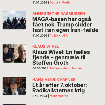
31.07.2026
|
Debat
·
Medier
ANNEGRETHE RASMUSSEN
MAGA-basen har også
fået nok: Trump sidder
fast i sin egen Iran-fælde
31.07.2026
|
Politik
·
USA
KLAUS WIVEL
Klaus Wivel: En fælles
fjende – genmæle til
Steffen Groth
06.06.2021
|
Mellemøsten
·
Medier
HANS HENRIK FAFNER
Et år efter 7. oktober:
Radikalisternes krig
07.10.2024
|
Mellemøsten