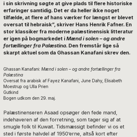
i sin skrivning søgte at give plads til flere historiske
erfaringer samtidig. Det er da heller ikke noget
tilfælde, at flere af hans værker for længst er blevet
oversat til hebraisk”, skriver Hans Henrik Fafner. En
stor klassiker fra moderne palæstinensisk litteratur
er igen på bogmarkedet i
Mænd i solen – og andre
fortællinger fra Palæstina
. Den fremstår lige så
skarpt aktuel som da Ghassan Kanafani skrev den.
Ghassan Kanafani:
Mænd i solen – og andre fortællinger fra
Palæstina
Oversat fra arabisk af Fayez Kanafani, June Dahy, Elisabeth
Moestrup og Ulla Prien
Gutkind
Bogen udkom den 29. maj.
Palæstinenseren Asaad opsøger den fede mand,
indehaveren af den forretning, som tager sig af at
smugle folk til Kuwait. Tidsmæssigt befinder vi os et
sted i første halvdel af 1950’erne, altså kort efter