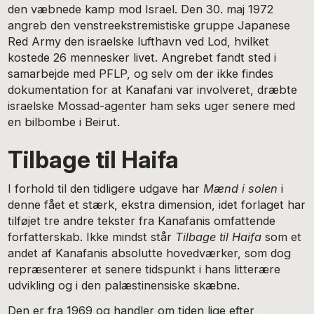
den væbnede kamp mod Israel. Den 30. maj 1972
angreb den venstreekstremistiske gruppe Japanese
Red Army den israelske lufthavn ved Lod, hvilket
kostede 26 mennesker livet. Angrebet fandt sted i
samarbejde med PFLP, og selv om der ikke findes
dokumentation for at Kanafani var involveret, dræbte
israelske Mossad-agenter ham seks uger senere med
en bilbombe i Beirut.
Tilbage til Haifa
I forhold til den tidligere udgave har
Mænd i solen
i
denne fået et stærk, ekstra dimension, idet forlaget har
tilføjet tre andre tekster fra Kanafanis omfattende
forfatterskab. Ikke mindst står
Tilbage til Haifa
som et
andet af Kanafanis absolutte hovedværker, som dog
repræsenterer et senere tidspunkt i hans litterære
udvikling og i den palæstinensiske skæbne.
Den er fra 1969 og handler om tiden lige efter