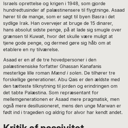
Israels oprettelse og krigen i 1948, som gjorde
hundredtusinder af palæstinensere til flygtninge. Asaad
hører til de mange, som er søgt til byen Basra i det
sydlige Irak. Han overvejer at bruge de 15 dinarer,
hans absolut sidste penge, på at lade sig smugle over
grænsen til Kuwait, hvor det skulle være muligt at
tjene gode penge, og dermed gøre sig håb om at
etablere en ny tilværelse.
Asaad er en af de tre hovedpersoner i den
palæstinensiske forfatter Ghassan Kanafanis
mesterlige lille roman
Mænd i solen
. De tilhører tre
forskellige generationer. Abu Qais er den ældste med
den tætteste tilknytning til jorden og erindringen om
det tabte Palæstina. Som repræsentant for
mellemgenerationen er Asaad mere pragmatisk, men
også mere desillusioneret, mens den unge Marwan er
født ind i tragedien og aldrig for alvor har kendt andet.
Kritik af passivitet