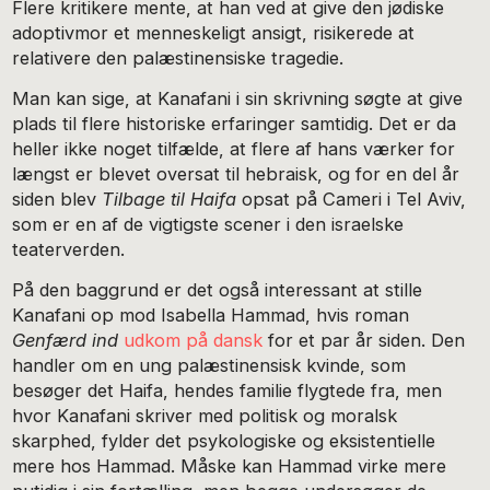
Flere kritikere mente, at han ved at give den jødiske
adoptivmor et menneskeligt ansigt, risikerede at
relativere den palæstinensiske tragedie.
Man kan sige, at Kanafani i sin skrivning søgte at give
plads til flere historiske erfaringer samtidig. Det er da
heller ikke noget tilfælde, at flere af hans værker for
længst er blevet oversat til hebraisk, og for en del år
siden blev
Tilbage til Haifa
opsat på Cameri i Tel Aviv,
som er en af de vigtigste scener i den israelske
teaterverden.
På den baggrund er det også interessant at stille
Kanafani op mod Isabella Hammad, hvis roman
Genfærd ind
udkom på dansk
for et par år siden. Den
handler om en ung palæstinensisk kvinde, som
besøger det Haifa, hendes familie flygtede fra, men
hvor Kanafani skriver med politisk og moralsk
skarphed, fylder det psykologiske og eksistentielle
mere hos Hammad. Måske kan Hammad virke mere