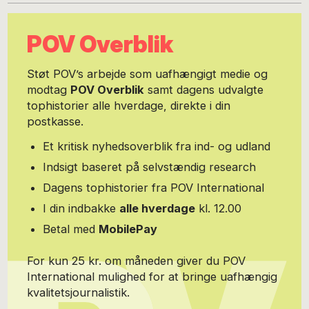
POV Overblik
Støt POV’s arbejde som uafhængigt medie og
modtag
POV Overblik
samt dagens udvalgte
tophistorier alle hverdage, direkte i din
postkasse.
Et kritisk nyhedsoverblik fra ind- og udland
Indsigt baseret på selvstændig research
Dagens tophistorier fra POV International
I din indbakke
alle hverdage
kl. 12.00
Betal med
MobilePay
For kun 25 kr. om måneden giver du POV
International mulighed for at bringe uafhængig
kvalitetsjournalistik.