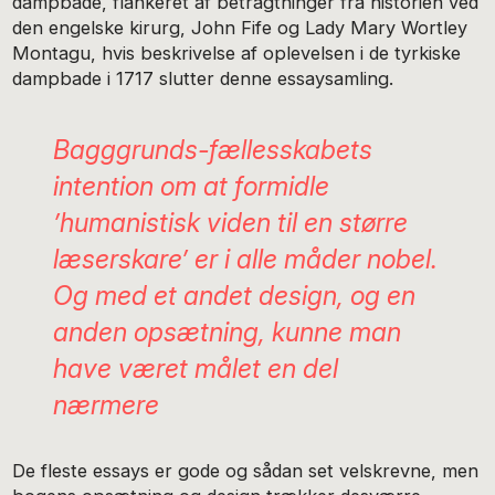
dampbade, flankeret af betragtninger fra historien ved
den engelske kirurg, John Fife og Lady Mary Wortley
Montagu, hvis beskrivelse af oplevelsen i de tyrkiske
dampbade i 1717 slutter denne essaysamling.
Bagggrunds-fællesskabets
intention om at formidle
’humanistisk viden til en større
læserskare’ er i alle måder nobel.
Og med et andet design, og en
anden opsætning, kunne man
have været målet en del
nærmere
De fleste essays er gode og sådan set velskrevne, men