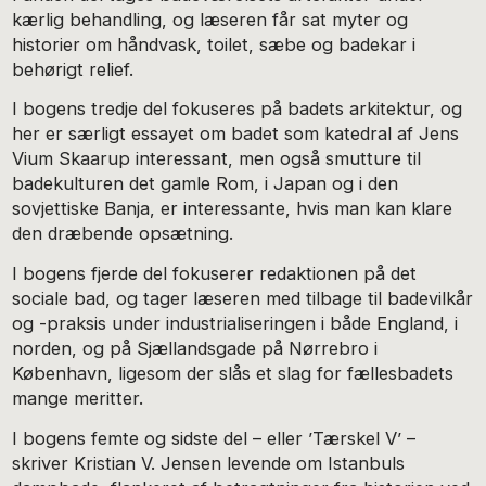
kærlig behandling, og læseren får sat myter og
historier om håndvask, toilet, sæbe og badekar i
behørigt relief.
I bogens tredje del fokuseres på badets arkitektur, og
her er særligt essayet om badet som katedral af Jens
Vium Skaarup interessant, men også smutture til
badekulturen det gamle Rom, i Japan og i den
sovjettiske Banja, er interessante, hvis man kan klare
den dræbende opsætning.
I bogens fjerde del fokuserer redaktionen på det
sociale bad, og tager læseren med tilbage til badevilkår
og -praksis under industrialiseringen i både England, i
norden, og på Sjællandsgade på Nørrebro i
København, ligesom der slås et slag for fællesbadets
mange meritter.
I bogens femte og sidste del – eller ’Tærskel V’ –
skriver Kristian V. Jensen levende om Istanbuls