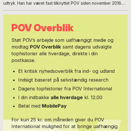
udtryk. Han har været fast tilknyttet POV siden november 2016.
Claus Ankersen er forperson for Danske Skønlitterære Forfattere
og bestyrelsesmedlem i European Writers' Council. Han er
forfatter til 19 bøger. Han skriver digte, prosa og non-fiktion, og
POV Overblik
arbejder med et tværkunstnerisk og internationalt fokus. Udvalgt
materiale er oversat til svensk, finsk, estisk, russisk, polsk,
tjekkisk, ukrainsk, rumænsk, tysk, udmurt, bulgarsk, engelsk,
Støt POV’s arbejde som uafhængigt medie og
usbekisk, spansk, malayalam, makedonsk, græsk, tyrkisk,
modtag
POV Overblik
samt dagens udvalgte
portugisisk og kinesisk.
tophistorier alle hverdage, direkte i din
postkasse.
Et kritisk nyhedsoverblik fra ind- og udland
Indsigt baseret på selvstændig research
Dagens tophistorier fra POV International
I din indbakke
alle hverdage
kl. 12.00
Betal med
MobilePay
For kun 25 kr. om måneden giver du POV
International mulighed for at bringe uafhængig