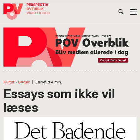
Gå
Skip
Gå
Head
direkte
til
direkte
til
indhold
til
Højr
primær
footer
Søg
på
navigation
POV
International
Kultur
·
Bøger
|
Læsetid
4
min.
Essays som ikke vil
læses