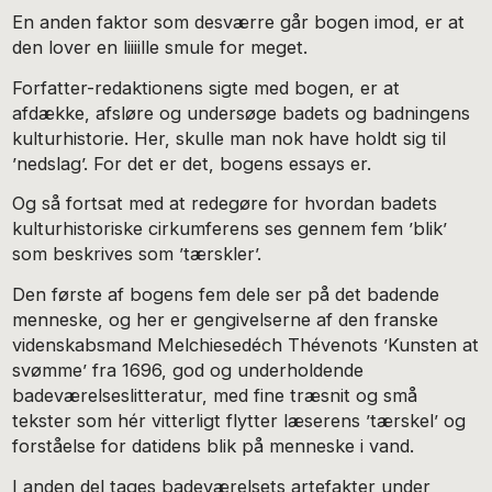
En anden faktor som desværre går bogen imod, er at
den lover en liiiille smule for meget.
Forfatter-redaktionens sigte med bogen, er at
afdække, afsløre og undersøge badets og badningens
kulturhistorie. Her, skulle man nok have holdt sig til
’nedslag’. For det er det, bogens essays er.
Og så fortsat med at redegøre for hvordan badets
kulturhistoriske cirkumferens ses gennem fem ’blik’
som beskrives som ’tærskler’.
Den første af bogens fem dele ser på det badende
menneske, og her er gengivelserne af den franske
videnskabsmand Melchiesedéch Thévenots ’Kunsten at
svømme’ fra 1696, god og underholdende
badeværelseslitteratur, med fine træsnit og små
tekster som hér vitterligt flytter læserens ’tærskel’ og
forståelse for datidens blik på menneske i vand.
I anden del tages badeværelsets artefakter under