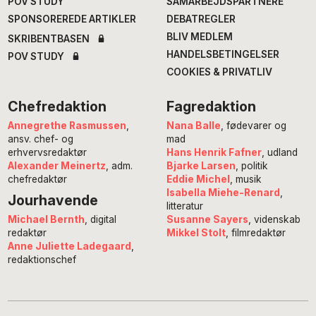
POV STUDY
SAMARBEJDSPARTNERE
SPONSOREREDE ARTIKLER
DEBATREGLER
BLIV MEDLEM
SKRIBENTBASEN
HANDELSBETINGELSER
POV STUDY
COOKIES & PRIVATLIV
Chefredaktion
Fagredaktion
Annegrethe Rasmussen
,
Nana Balle
, fødevarer og
ansv. chef- og
mad
erhvervsredaktør
Hans Henrik Fafner
, udland
Alexander Meinertz
, adm.
Bjarke Larsen
, politik
chefredaktør
Eddie Michel
, musik
Isabella Miehe-Renard
,
Jourhavende
litteratur
Susanne Sayers
, videnskab
Michael Bernth
, digital
Mikkel Stolt
, filmredaktør
redaktør
Anne Juliette Ladegaard
,
redaktionschef