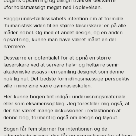
bogens opsætning og design trækker desværre
uforholdsmæssigt meget ned i oplevelsen.
Bagggrunds-fællesskabets intention om at formidle
’humanistisk viden til en større læserskare’ er på alle
måder nobel. Og med et andet design, og en anden
opsætning, kunne man have været målet en del
nærmere.
Desværre er potentialet for at opnå en større
læserskare ved at servere halv- og heltørre semi-
akademiske essays i en samling designet som denne
nok lig nul. Det bedste formidlingsmæssige perspektiv
ville i mine øjne være gymnasieskolen.
Her kunne bogen fint indgå i undervisningsmateriale,
eller som eksamensoplæg. Jeg forestiller mig også, at
der har været mange diskussioner i redaktionen af
denne bog, formentlig også om design og layout.
Bogen får fem stjerner for intentionen og de
udmærkede essays, den får en minusstjerne for at love