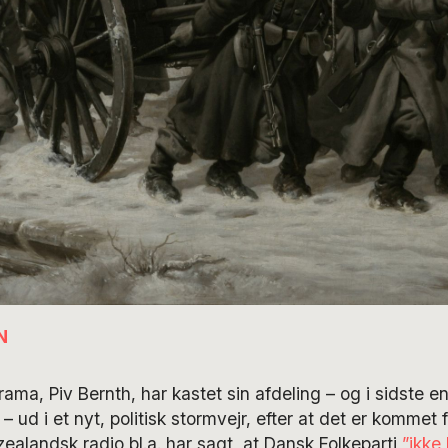
N
ama, Piv Bernth, har kastet sin afdeling – og i sidste e
ud i et nyt, politisk stormvejr, efter at det er kommet f
alandsk radio bl.a. har sagt, at Dansk Folkeparti
”ikke 