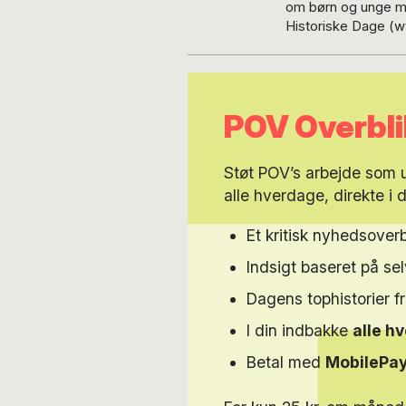
om børn og unge med
Historiske Dage (www
journalist, har arbejdet freelance og
på branchebladet B
ngo’er og organisat
det globale syd samt EU. Politisk har han en fortid hos De Radikale, bl.a.
POV Overbli
amtsråd i en perio
Socialdemokratiet, 
i 10 år redigerede 
Støt POV’s arbejde som
Sydhavnen.
alle hverdage, direkte i 
Et kritisk nyhedsoverb
Indsigt baseret på s
Dagens tophistorier f
I din indbakke
alle h
Betal med
MobilePa