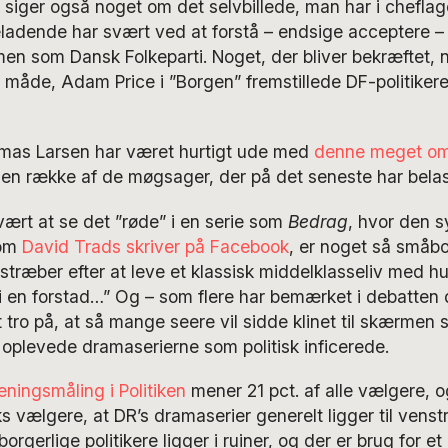
 siger også noget om det selvbillede, man har i chefla
ladende har svært ved at forstå – endsige acceptere –
men som Dansk Folkeparti. Noget, der bliver bekræftet, n
måde, Adam Price i ”Borgen” fremstillede DF-politike
mas Larsen har været hurtigt ude med
denne meget om
 en række af de møgsager, der på det seneste har bela
ært at se det ”røde” i en serie som
Bedrag
, hvor den 
som
David Trads skriver på Facebook
, er noget så småbo
stræber efter at leve et klassisk middelklasseliv med hus
i en forstad…” Og – som flere har bemærket i debatten
t tro på, at så mange seere vil sidde klinet til skærmen 
oplevede dramaserierne som politisk inficerede.
ningsmåling i Politiken
mener 21 pct. af alle vælgere, 
ks vælgere, at DR’s dramaserier generelt ligger til venst
borgerlige politikere ligger i ruiner, og der er brug for e