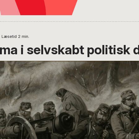
Læsetid
2
min.
ma i selvskabt politisk