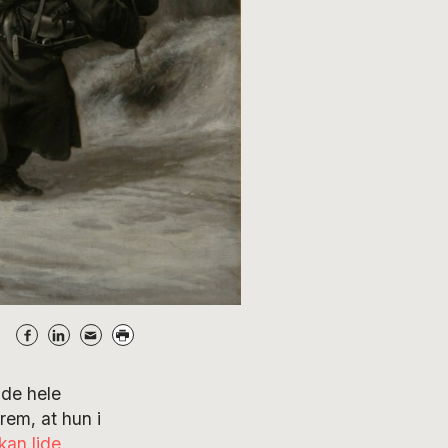
nde hele
rem, at hun i
kan lide