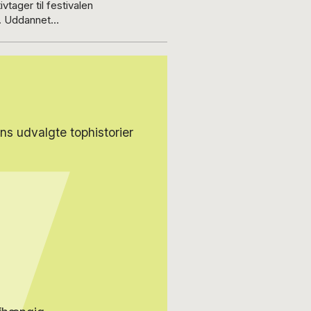
tager til festivalen
t
erse virksomheder,
kus på Afrika og
em af
org, hvor han bl.a.
 haveforening i
s udvalgte tophistorier