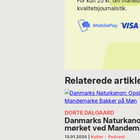
For kun 25 kr. om måned
kvalitetsjournalistik.
Relaterede artikl
DORTE DALGAARD
Danmarks Naturkanon
mørket ved Mandema
13.01.2020
|
Kultur
·
Podcast