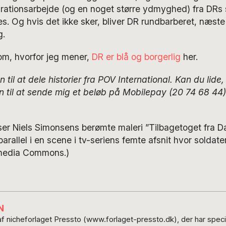
rationsarbejde (og en noget større ydmyghed) fra DRs s
es. Og hvis det ikke sker, bliver DR rundbarberet, næst
g.
om, hvorfor jeg mener,
DR er blå og borgerlig
her.
til at dele historier fra POV International. Kan du lide
 til at sende mig et beløb på Mobilepay (20 74 68 44
viser Niels Simonsens berømte maleri ”Tilbagetoget fra D
parallel i en scene i tv-seriens femte afsnit hvor soldat
imedia Commons.)
N
f nicheforlaget Pressto (www.forlaget-pressto.dk), der har specia