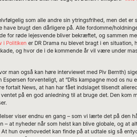
elvfølgelig som alle andre sin ytringsfrihed, men det er 
 have brugt den dårligere på. Alle fordomme/holdnin
de for røde lejesvende bliver bekræftet, og sammen me
 i Politiken
er DR Drama nu blevet bragt i en situation,
g skade, og hvor de i de kommende år vil være under ma
vor man også kan høre interviewet med Piv Bernth) sig
n Espersen forventeligt, at ”DRs kampagne mod os nu er
 fortalt News, at han har fået indslaget tilsendt allere
r ventet på en god anledning til at bruge det. Den kom 
er.
alelser viser endnu en gang – som vi lærte det på den 
 at nyheder når som helst kan blive globale, og at alt
. At hun overhovedet kan finde på at udtale sig så enty