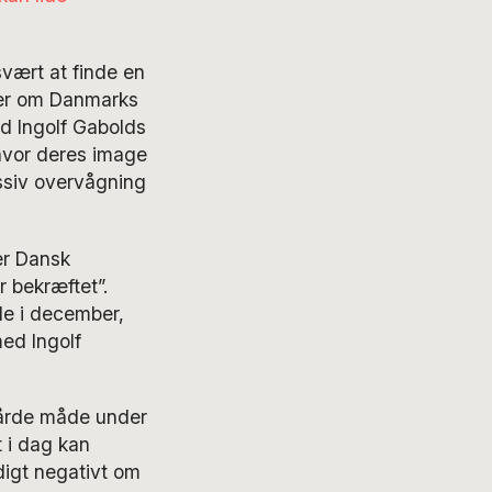
svært at finde en
ger om Danmarks
d Ingolf Gabolds
 hvor deres image
ssiv overvågning
er Dansk
 bekræftet”.
de i december,
med Ingolf
hårde måde under
 i dag kan
digt negativt om