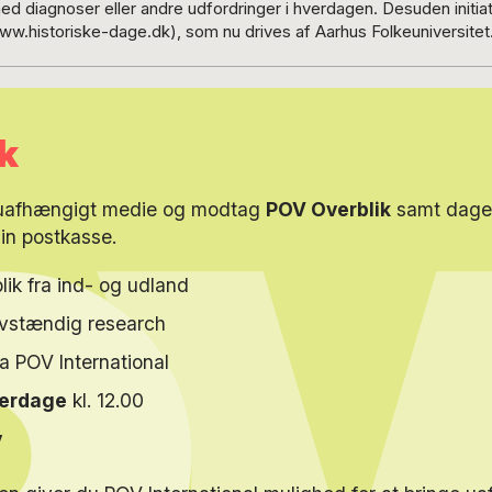
 diagnoser eller andre udfordringer i hverdagen. Desuden initiativ
.historiske-dage.dk), som nu drives af Aarhus Folkeuniversitet. Uddanne
 har haft eget firma. Bjarke Larsen var fra 2011 til 2016 chefredaktør
ogMarkedet. Tidligere har han lavet PR og markedsføring for div
ioner. Endnu tidligere skrev han om udenrigspolitik med særligt fo
 som medlem af byråd- og
k
de og som redaktør af partiets medlemsblad. Han har været medl
men i dag er han partiløs. I en menneskealder boede han i Sønderb
det satiriske årshæfte æ Rummelpot. I dag slår han sine folder i en
 uafhængigt medie og modtag
POV Overblik
samt dagen
din postkasse.
lik fra ind- og udland
elvstændig research
ra POV International
verdage
kl. 12.00
y