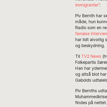
immigranter”
.
Piv Bernth har s
måde, hun kunne
Radio som en re
famøse interview
har lidt alvorli
og beskydning.
Til
TV2 News
(h
Folkepartis Søre
Han har ydermere
og altså blot ha
Gabolds udtalels
Piv Bernths udt
Muhammedkrisen –
findes på nettet