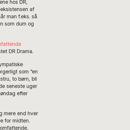
gene hos DR,
 eksistensen af
år man f.eks. så
ren som dum og
fattende
stet DR Drama.
sympatiske
rgerligt som ”en
tru, to børn, bil
 de seneste uger
søndag efter
og mere end hver
re for midten.
t omfattende,