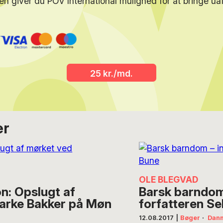
en giver du POV International mulighed for at bringe u
25 kr./md.
er
OLE BLEGVAD
: Opslugt af
Barsk barndom
rke Bakker på Møn
forfatteren S
12.08.2017
|
Bøger
·
Dan