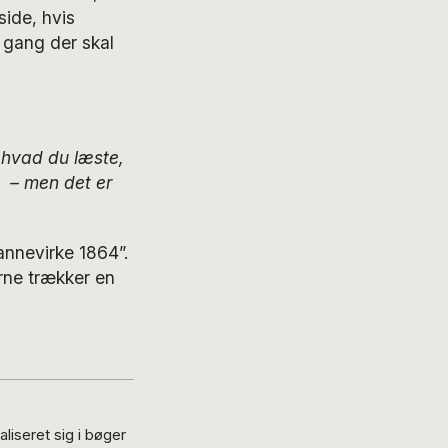
ide, hvis
e gang der skal
, hvad du læste,
) – men det er
annevirke 1864”.
erne trækker en
liseret sig i bøger