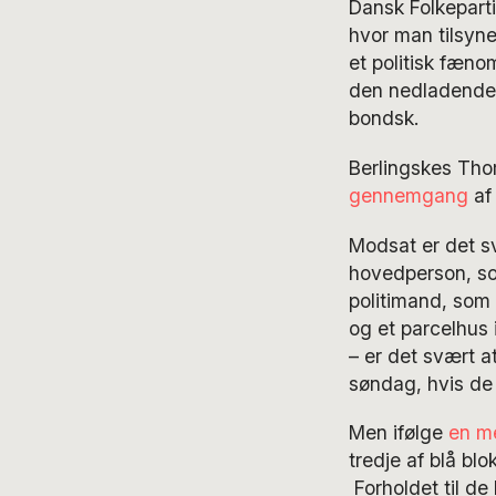
Dansk Folkeparti
hvor man tilsyne
et politisk fæno
den nedladende 
bondsk.
Berlingskes Tho
gennemgang
af
Modsat er det sv
hovedperson, 
politimand, som 
og et parcelhus 
– er det svært a
søndag, hvis de 
Men ifølge
en me
tredje af blå blo
Forholdet til de 