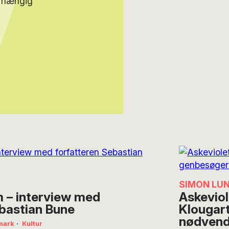
afhængig
SIMON LUN
 – interview med
Askeviol
ebastian Bune
Klougar
nødvend
mark
·
Kultur