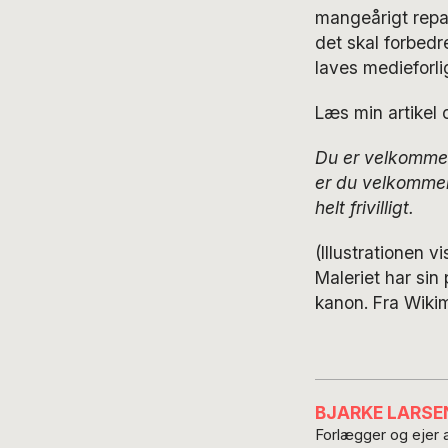
mangeårigt repa
det skal forbedr
laves medieforli
Læs min artikel 
Du er velkommen 
er du velkommen
helt frivilligt.
(Illustrationen 
Maleriet har sin 
kanon. Fra Wik
BJARKE LARSE
Forlægger og ejer a