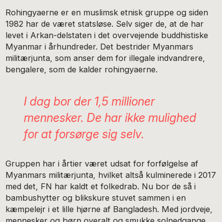
Rohingyaerne er en muslimsk etnisk gruppe og siden
1982 har de været statsløse. Selv siger de, at de har
levet i Arkan-delstaten i det overvejende buddhistiske
Myanmar i århundreder. Det bestrider Myanmars
militærjunta, som anser dem for illegale indvandrere,
bengalere, som de kalder rohingyaerne.
I dag bor der 1,5 millioner
mennesker. De har ikke mulighed
for at forsørge sig selv.
Gruppen har i årtier været udsat for forfølgelse af
Myanmars militærjunta, hvilket altså kulminerede i 2017
med det, FN har kaldt et folkedrab. Nu bor de så i
bambushytter og blikskure stuvet sammen i en
kæmpelejr i et lille hjørne af Bangladesh. Med jordveje,
mennesker og børn overalt og smukke solnedgange.