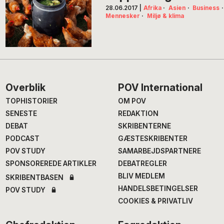
28.06.2017
|
Afrika
·
Asien
·
Business
·
Mennesker
·
Miljø & klima
Footer
Overblik
POV International
TOPHISTORIER
OM POV
SENESTE
REDAKTION
DEBAT
SKRIBENTERNE
PODCAST
GÆSTESKRIBENTER
POV STUDY
SAMARBEJDSPARTNERE
SPONSOREREDE ARTIKLER
DEBATREGLER
BLIV MEDLEM
SKRIBENTBASEN
HANDELSBETINGELSER
POV STUDY
COOKIES & PRIVATLIV