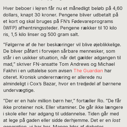
Hver beboer i lejren får nu et månedligt beløb på 4,60
dollars, knapt 30 kroner. Pengene bliver udbetalt på
et kort og skal bruges på FN’s Fødevareprograms
(WFP) afhentningssteder. Pengene rækker til 10 kilo
ris, 1,5 kilo linser og 500 gram salt.
”Følgerne af de her beskæringer vil blive øjeblikkelige.
De bliver påført i forvejen sårbare mennesker, som
står i en usikker situation, når det gælder adgangen til
mad,” skriver FN-ansatte Tom Andrews og Michael
Fakhri i en udtalelse som avisen
The Guardian
har
citeret. Kronisk underernæring er allerede nu
almindeligt i Cox’s Bazar, hvor en tredjedel af børnene
undervægtige.
”Der er en halv million børn her,” fortæller Ro. ”De får
ikke proteiner nok. Eller vitaminer. De går ikke længere
i skole eller har adgang til uddannelse. Tiden går med
at lege på gaden eller sidde derhjemme. Det er en
lost
generation
, vi har her. Mange lider af diabetes,