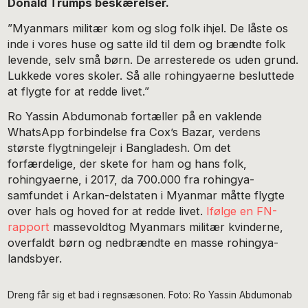
Donald Trumps beskærelser.
”Myanmars militær kom og slog folk ihjel. De låste os
inde i vores huse og satte ild til dem og brændte folk
levende, selv små børn. De arresterede os uden grund.
Lukkede vores skoler. Så alle rohingyaerne besluttede
at flygte for at redde livet.”
Ro Yassin Abdumonab fortæller på en vaklende
WhatsApp forbindelse fra Cox’s Bazar, verdens
største flygtningelejr i Bangladesh. Om det
forfærdelige, der skete for ham og hans folk,
rohingyaerne, i 2017, da 700.000 fra rohingya-
samfundet i Arkan-delstaten i Myanmar måtte flygte
over hals og hoved for at redde livet.
Ifølge en FN-
rapport
massevoldtog Myanmars militær kvinderne,
overfaldt børn og nedbrændte en masse rohingya-
landsbyer.
Dreng får sig et bad i regnsæsonen. Foto: Ro Yassin Abdumonab