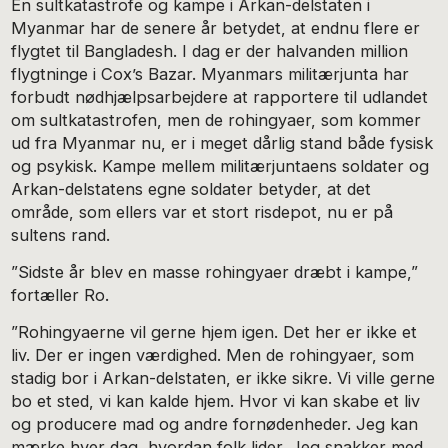
En sultkatastrofe og kampe i Arkan-delstaten i
Myanmar har de senere år betydet, at endnu flere er
flygtet til Bangladesh. I dag er der halvanden million
flygtninge i Cox’s Bazar. Myanmars militærjunta har
forbudt nødhjælpsarbejdere at rapportere til udlandet
om sultkatastrofen, men de rohingyaer, som kommer
ud fra Myanmar nu, er i meget dårlig stand både fysisk
og psykisk. Kampe mellem militærjuntaens soldater og
Arkan-delstatens egne soldater betyder, at det
område, som ellers var et stort risdepot, nu er på
sultens rand.
”Sidste år blev en masse rohingyaer dræbt i kampe,”
fortæller Ro.
”Rohingyaerne vil gerne hjem igen. Det her er ikke et
liv. Der er ingen værdighed. Men de rohingyaer, som
stadig bor i Arkan-delstaten, er ikke sikre. Vi ville gerne
bo et sted, vi kan kalde hjem. Hvor vi kan skabe et liv
og producere mad og andre fornødenheder. Jeg kan
mærke hver dag, hvordan folk lider. Jeg snakker med