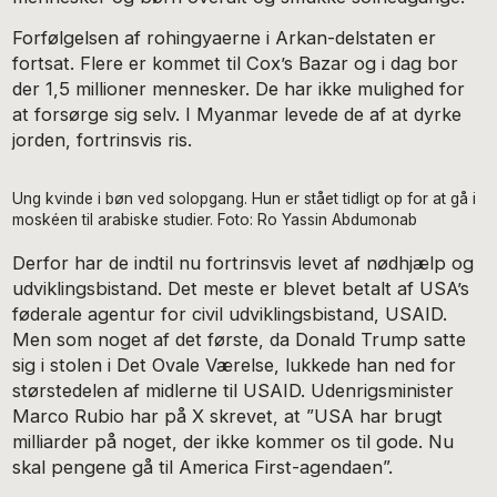
Forfølgelsen af rohingyaerne i Arkan-delstaten er
fortsat. Flere er kommet til Cox’s Bazar og i dag bor
der 1,5 millioner mennesker. De har ikke mulighed for
at forsørge sig selv. I Myanmar levede de af at dyrke
jorden, fortrinsvis ris.
Ung kvinde i bøn ved solopgang. Hun er stået tidligt op for at gå i
moskéen til arabiske studier. Foto: Ro Yassin Abdumonab
Derfor har de indtil nu fortrinsvis levet af nødhjælp og
udviklingsbistand. Det meste er blevet betalt af USA’s
føderale agentur for civil udviklingsbistand, USAID.
Men som noget af det første, da Donald Trump satte
sig i stolen i Det Ovale Værelse, lukkede han ned for
størstedelen af midlerne til USAID. Udenrigsminister
Marco Rubio har på X skrevet, at ”USA har brugt
milliarder på noget, der ikke kommer os til gode. Nu
skal pengene gå til America First-agendaen”.