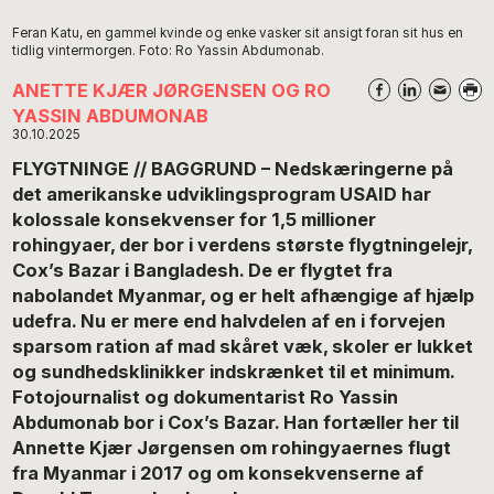
Feran Katu, en gammel kvinde og enke vasker sit ansigt foran sit hus en
tidlig vintermorgen. Foto: Ro Yassin Abdumonab.
ANETTE KJÆR JØRGENSEN OG RO
YASSIN ABDUMONAB
30.10.2025
FLYGTNINGE // BAGGRUND – Nedskæringerne på
det amerikanske udviklingsprogram USAID har
kolossale konsekvenser for 1,5 millioner
rohingyaer, der bor i verdens største flygtningelejr,
Cox’s Bazar i Bangladesh. De er flygtet fra
nabolandet Myanmar, og er helt afhængige af hjælp
udefra. Nu er mere end halvdelen af en i forvejen
sparsom ration af mad skåret væk, skoler er lukket
og sundhedsklinikker indskrænket til et minimum.
Fotojournalist og dokumentarist Ro Yassin
Abdumonab bor i Cox’s Bazar. Han fortæller her til
Annette Kjær Jørgensen om rohingyaernes flugt
fra Myanmar i 2017 og om konsekvenserne af