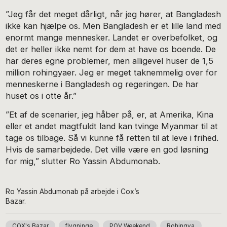
”Jeg får det meget dårligt, når jeg hører, at Bangladesh
ikke kan hjælpe os. Men Bangladesh er et lille land med
enormt mange mennesker. Landet er overbefolket, og
det er heller ikke nemt for dem at have os boende. De
har deres egne problemer, men alligevel huser de 1,5
million rohingyaer. Jeg er meget taknemmelig over for
menneskerne i Bangladesh og regeringen. De har
huset os i otte år.”
”Et af de scenarier, jeg håber på, er, at Amerika, Kina
eller et andet magtfuldt land kan tvinge Myanmar til at
tage os tilbage. Så vi kunne få retten til at leve i frihed.
Hvis de samarbejdede. Det ville være en god løsning
for mig,” slutter Ro Yassin Abdumonab.
Ro Yassin Abdumonab på arbejde i Cox’s
Bazar.
COX's Bazar
flygninge
POV Weekend
Rohingya