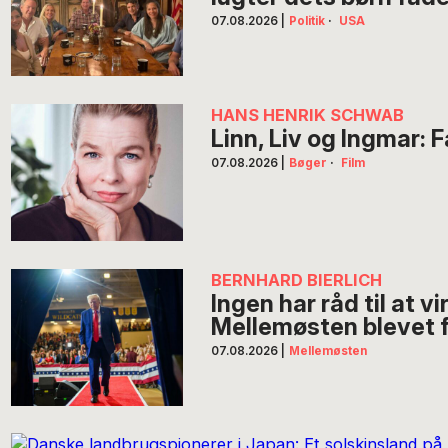
07.08.2026
|
Politik
·
USA
HANS HENRIK SCHWAB
Linn, Liv og Ingmar: 
07.08.2026
|
Bøger
·
Film
BERNHARD BIERLICH
Ingen har råd til at v
Mellemøsten blevet f
07.08.2026
|
Mellemøsten