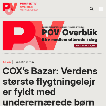
Gå
Skip
Gå
Head
direkte
til
direkte
til
indhold
til
Højr
primær
footer
Søg
på
navigation
POV
International
Asien
|
Læsetid
6
min.
COX’s Bazar: Verdens
største flygtningelejr
er fyldt med
underernærede børn