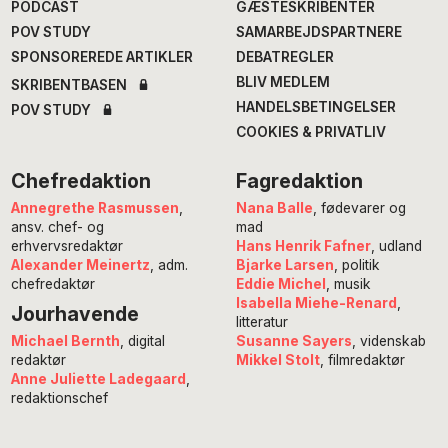
PODCAST
GÆSTESKRIBENTER
POV STUDY
SAMARBEJDSPARTNERE
SPONSOREREDE ARTIKLER
DEBATREGLER
BLIV MEDLEM
SKRIBENTBASEN
HANDELSBETINGELSER
POV STUDY
COOKIES & PRIVATLIV
Chefredaktion
Fagredaktion
Annegrethe Rasmussen
,
Nana Balle
, fødevarer og
ansv. chef- og
mad
erhvervsredaktør
Hans Henrik Fafner
, udland
Alexander Meinertz
, adm.
Bjarke Larsen
, politik
chefredaktør
Eddie Michel
, musik
Isabella Miehe-Renard
,
Jourhavende
litteratur
Susanne Sayers
, videnskab
Michael Bernth
, digital
Mikkel Stolt
, filmredaktør
redaktør
Anne Juliette Ladegaard
,
redaktionschef