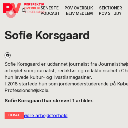
Gå
Skip
Gå
SENESTE
POV OVERBLIK
SEKTIONER
Header
direkte
til
direkte
PODCAST
BLIV MEDLEM
POV STUDY
til
indhold
til
Højre
primær
footer
Søg
på
navigation
Sofie Korsgaard
POV
International
Sofie Korsgaard er uddannet journalist fra Journalisthøj
arbejdet som journalist, redaktør og redaktionschef i Chi
hun lavede kultur- og livsstilsmagasiner.
I 2018 startede hun som jordemoderstuderende på Køb
Professionshøjskole.
Sofie Korsgaard har skrevet 1 artikler.