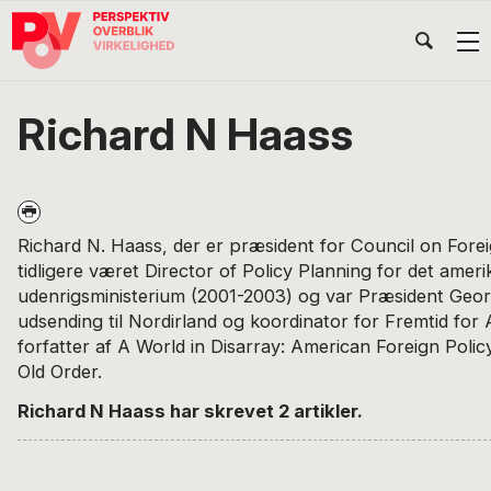
Gå
Skip
Gå
Head
direkte
til
direkte
til
indhold
til
Højr
primær
footer
Søg
på
navigation
Richard N Haass
POV
International
Richard N. Haass, der er præsident for Council on Forei
tidligere været Director of Policy Planning for det amer
udenrigsministerium (2001-2003) og var Præsident Geor
udsending til Nordirland og koordinator for Fremtid for
forfatter af A World in Disarray: American Foreign Policy
Old Order.
Richard N Haass har skrevet 2 artikler.