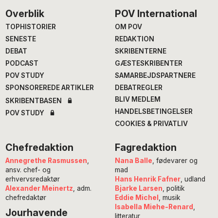
Footer
Overblik
POV International
TOPHISTORIER
OM POV
SENESTE
REDAKTION
DEBAT
SKRIBENTERNE
PODCAST
GÆSTESKRIBENTER
POV STUDY
SAMARBEJDSPARTNERE
SPONSOREREDE ARTIKLER
DEBATREGLER
BLIV MEDLEM
SKRIBENTBASEN
HANDELSBETINGELSER
POV STUDY
COOKIES & PRIVATLIV
Chefredaktion
Fagredaktion
Annegrethe Rasmussen
,
Nana Balle
, fødevarer og
ansv. chef- og
mad
erhvervsredaktør
Hans Henrik Fafner
, udland
Alexander Meinertz
, adm.
Bjarke Larsen
, politik
chefredaktør
Eddie Michel
, musik
Isabella Miehe-Renard
,
Jourhavende
litteratur