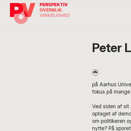
Gå
Skip
Gå
direkte
til
direkte
til
indhold
til
primær
footer
navigation
Søg
på
POV
Peter 
International
på Aarhus Unive
fokus på mange a
Ved siden af sit
optaget af demok
om politikeren o
nytte? På sporet