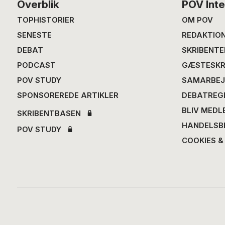
Footer
Overblik
POV Inte
TOPHISTORIER
OM POV
SENESTE
REDAKTIO
DEBAT
SKRIBENTE
PODCAST
GÆSTESKR
POV STUDY
SAMARBEJ
SPONSOREREDE ARTIKLER
DEBATREG
BLIV MEDL
SKRIBENTBASEN
HANDELSB
POV STUDY
COOKIES &