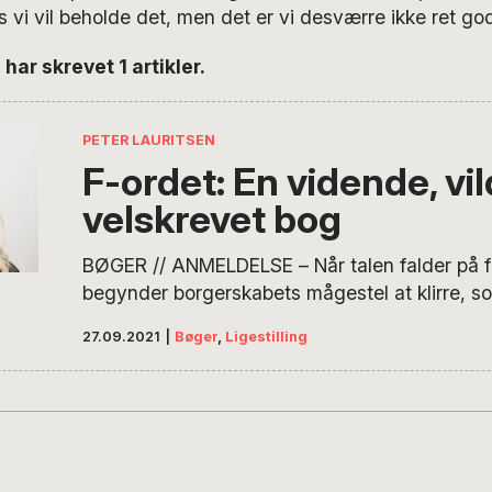
 vi vil beholde det, men det er vi desværre ikke ret gode
har skrevet 1 artikler.
PETER LAURITSEN
F-ordet: En vidende, vil
velskrevet bog
BØGER // ANMELDELSE – Når talen falder på 
begynder borgerskabets mågestel at klirre, s
spøgelser i tallerkenskabet. Men i et demokrat
27.09.2021
|
Bøger
,
Ligestilling
være ukontroversielt. For vi har ikke demokrati,
lige meget værd, skriver professor Peter Lauri
Anledningen er Sanne Søndergaards nye bog
F-ordet, der ifølge…