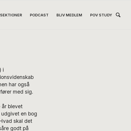
Hea
SEKTIONER
PODCAST
BLIV MEDLEM
POV STUDY
Høj
 i
tionsvidenskab
men har også
fører med sig.
 år blevet
20 udgivet en bog
”Hvad skal det
 såre godt på