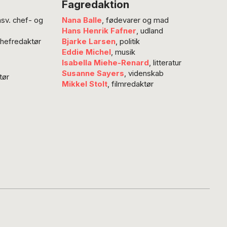
Fagredaktion
nsv. chef- og
Nana Balle
, fødevarer og mad
Hans Henrik Fafner
, udland
chefredaktør
Bjarke Larsen
, politik
Eddie Michel
, musik
Isabella Miehe-Renard
, litteratur
Susanne Sayers
, videnskab
tør
Mikkel Stolt
, filmredaktør