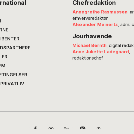
rnational
Chefredaktion
Annegrethe Rasmussen
, a
erhvervsredaktør
N
Alexander Meinertz
, adm. 
RNE
Jourhavende
IBENTER
Michael Bernth
, digital redak
DSPARTNERE
Anne Juliette Ladegaard
,
LER
redaktionschef
EM
ETINGELSER
 PRIVATLIV