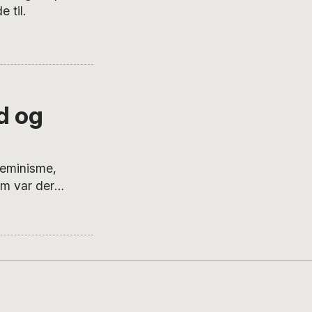
 til.
d og
feminisme,
om var der
i burde det
 hvis ikke vi er
tsen.
 om feminisme,