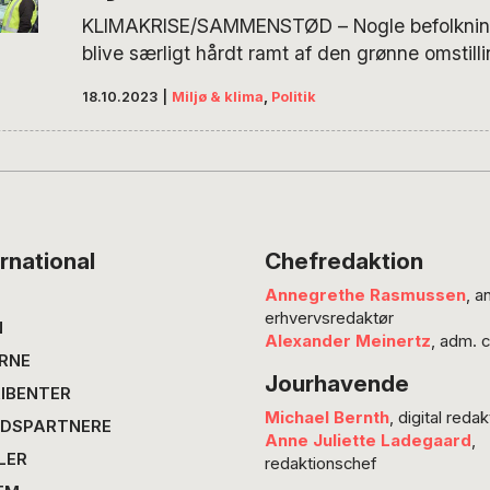
KLIMAKRISE/SAMMENSTØD – Nogle befolkning
blive særligt hårdt ramt af den grønne omstilli
undgå at skabe nye kriser, mens vi forsøger a
18.10.2023
|
Miljø & klima
,
Politik
klimakrisen, er det derfor afgørende, at politi
alle parter i de politiske beslutninger, lyder de
Niels Jul Nielsen. Det er sjældent, at vi i Dan
rnational
Chefredaktion
Annegrethe Rasmussen
, a
erhvervsredaktør
N
Alexander Meinertz
, adm. 
RNE
Jourhavende
IBENTER
Michael Bernth
, digital redak
DSPARTNERE
Anne Juliette Ladegaard
,
LER
redaktionschef