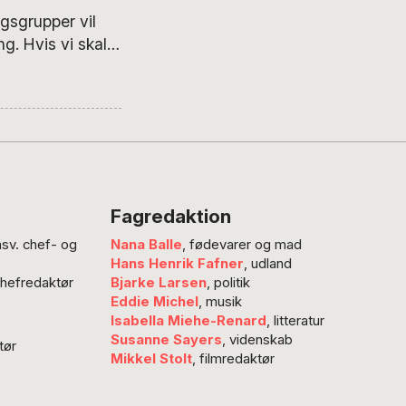
sgrupper vil
ng. Hvis vi skal
t løse
kerne inddrager
t fra etnolog
mark ser store…
Fagredaktion
nsv. chef- og
Nana Balle
, fødevarer og mad
Hans Henrik Fafner
, udland
chefredaktør
Bjarke Larsen
, politik
Eddie Michel
, musik
Isabella Miehe-Renard
, litteratur
Susanne Sayers
, videnskab
tør
Mikkel Stolt
, filmredaktør