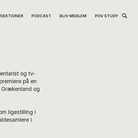
Hea
SEKTIONER
PODCAST
BLIV MEDLEM
POV STUDY
Høj
ntarist og tv-
 premiere på en
 i Grækenland og
ligestilling i
raldesamlere i