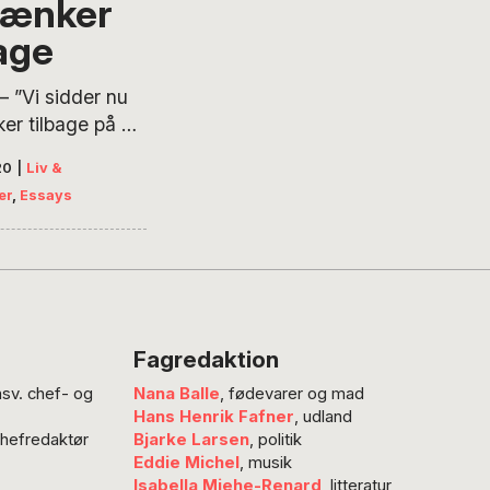
tænker
bage
 ”Vi sidder nu
er tilbage på de
 i foråret 2020,
20
|
Liv &
enneskeheden
er
,
Essays
inde sig selv
Dokumentarist og
 af hjælpegruppen
hjælp Corona –
avn ser frem og
 i et essay om
Fagredaktion
irus og
nsv. chef- og
Nana Balle
, fødevarer og mad
itet og om store
Hans Henrik Fafner
, udland
kelige og
chefredaktør
Bjarke Larsen
, politik
ke konsekvenser.
Eddie Michel
, musik
 huske, da det
Isabella Miehe-Renard
, litteratur