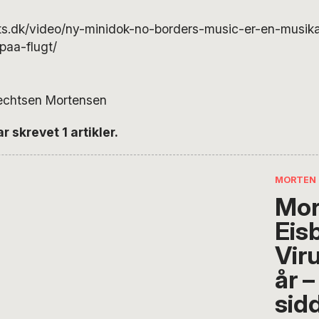
ats.dk/video/ny-minidok-no-borders-music-er-en-musikal
paa-flugt/
rechtsen Mortensen
 skrevet 1 artikler.
MORTEN 
Mor
Eis
Vir
år –
sid