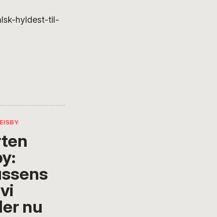
sk-hyldest-til-
EISBY
ten
by:
ussens
 vi
der nu