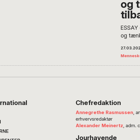
og 
til
ESSAY –
og tænk
måneder
27.03.20
hvor m
Mennesk
måtte f
igen.” 
stifter
Indkøbs
Københ
tilbage
rnational
Chefredaktion
coronav
Annegrethe Rasmussen
, a
solidar
erhvervsredaktør
mennes
N
Alexander Meinertz
, adm. 
politis
RNE
Jourhavende
Jeg kan