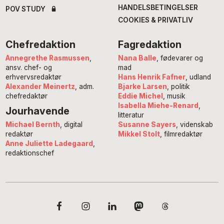
HANDELSBETINGELSER
POV STUDY
COOKIES & PRIVATLIV
Chefredaktion
Fagredaktion
Annegrethe Rasmussen
,
Nana Balle
, fødevarer og
ansv. chef- og
mad
erhvervsredaktør
Hans Henrik Fafner
, udland
Alexander Meinertz
, adm.
Bjarke Larsen
, politik
chefredaktør
Eddie Michel
, musik
Isabella Miehe-Renard
,
Jourhavende
litteratur
Susanne Sayers
, videnskab
Michael Bernth
, digital
Mikkel Stolt
, filmredaktør
redaktør
Anne Juliette Ladegaard
,
redaktionschef