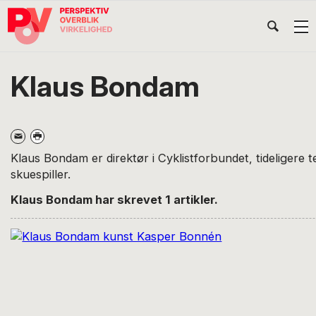
Gå
Skip
Gå
Head
direkte
til
direkte
til
indhold
til
Højr
primær
footer
Søg
på
navigation
Klaus Bondam
POV
International
Klaus Bondam er direktør i Cyklistforbundet, tideligere 
skuespiller.
Klaus Bondam har skrevet 1 artikler.