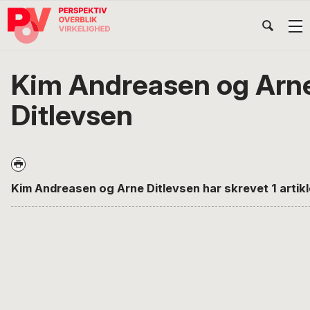
Gå
Skip
Gå
Head
direkte
til
direkte
til
indhold
til
Højr
primær
footer
Søg
på
navigation
Kim Andreasen og Arn
POV
International
Ditlevsen
Kim Andreasen og Arne Ditlevsen har skrevet 1 artikl