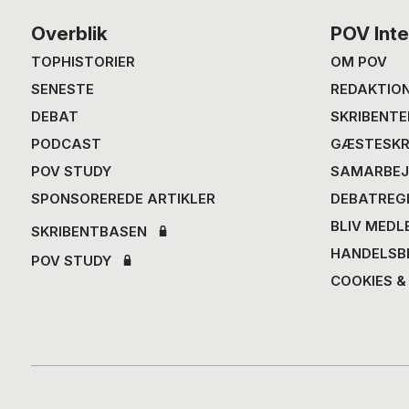
Footer
Overblik
POV Inte
TOPHISTORIER
OM POV
SENESTE
REDAKTIO
DEBAT
SKRIBENTE
PODCAST
GÆSTESKR
POV STUDY
SAMARBEJ
SPONSOREREDE ARTIKLER
DEBATREG
BLIV MEDL
SKRIBENTBASEN
HANDELSB
POV STUDY
COOKIES &