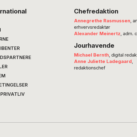
perfekt
rnational
Chefredaktion
krystal
Annegrethe Rasmussen
, a
også en
erhvervsredaktør
præget
N
Alexander Meinertz
, adm. 
sociale
RNE
Jourhavende
forskell
IBENTER
overvæ
Michael Bernth
, digital redak
DSPARTNERE
på Le P
Anne Juliette Ladegaard
,
LER
GUADE
redaktionschef
EM
ETINGELSER
 PRIVATLIV