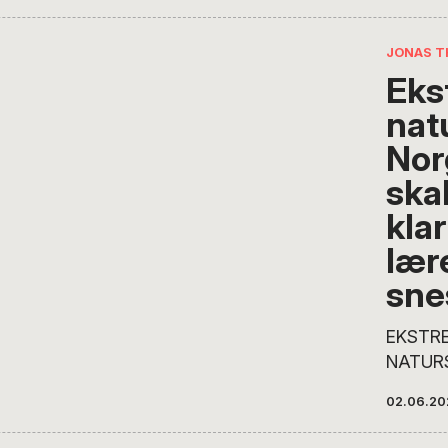
JONAS 
Eks
nat
Nor
ska
klar 
lære
sne
EKSTR
NATURS
REPORT
02.06.20
flytter
nordpå t