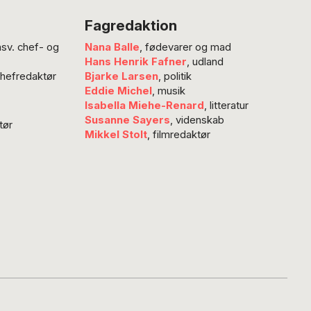
e strande og
Fagredaktion
klare vande, men
nsv. chef- og
Nana Balle
, fødevarer og mad
 ø, der er
Hans Henrik Fafner
, udland
 af enorme
chefredaktør
Bjarke Larsen
, politik
 og økonomiske
Eddie Michel
, musik
e. En ø, der
Isabella Miehe-Renard
, litteratur
ldende stemte
Susanne Sayers
, videnskab
tør
Mikkel Stolt
, filmredaktør
en.
LOUPE…