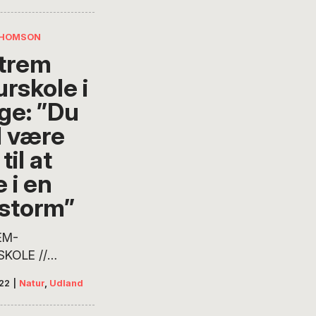
THOMSON
trem
urskole i
ge: ”Du
l være
til at
 i en
storm”
EM-
KOLE //
AGE – Hvert år
22
|
Natur
,
Udland
 ca. 50 danskere
il is og fjelde i