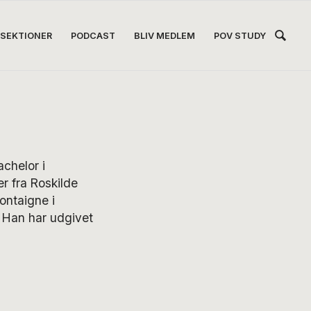
Hea
SEKTIONER
PODCAST
BLIV MEDLEM
POV STUDY
Høj
achelor i
er fra Roskilde
ontaigne i
. Han har udgivet