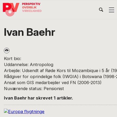
Gå
Skip
Gå
Head
direkte
til
direkte
til
indhold
til
Højr
primær
footer
Søg
på
navigation
Ivan Baehr
POV
International
Kort bio:
Uddannelse: Antropolog
Arbejde: Udsendt af Røde Kors til Mozambique i 5 år (1
Rådgiver for oprindelige folk (IWGIA) i Botswana (1998
Ansat som GIS medarbejder ved FN (2006-2013)
Nuværende status: Pensionist
Ivan Baehr har skrevet 1 artikler.