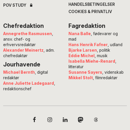
HANDELSBETINGELSER
POV STUDY
COOKIES & PRIVATLIV
Chefredaktion
Fagredaktion
Annegrethe Rasmussen
,
Nana Balle
, fødevarer og
ansv. chef- og
mad
erhvervsredaktør
Hans Henrik Fafner
, udland
Alexander Meinertz
, adm.
Bjarke Larsen
, politik
chefredaktør
Eddie Michel
, musik
Isabella Miehe-Renard
,
Jourhavende
litteratur
Susanne Sayers
, videnskab
Michael Bernth
, digital
Mikkel Stolt
, filmredaktør
redaktør
Anne Juliette Ladegaard
,
redaktionschef