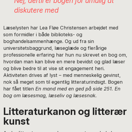
Nej, dertil er bogen for umulig at
diskutere med
Læselysten har Lea Fløe Christensen arbejdet med
som formidler i både biblioteks- og
boghandelsammenhænge. Og ud fra sin
universitetsbaggrund, læseglæde og flerårige
professionelle erfaring har hun nu skrevet en bog om,
hvordan man kan blive en mere bevidst og glad læser
og blive bedre til at vise sit engagement heri.
Aktiviteten drives af lyst – med menneskelig gevinst,
nok så meget som til egentlig litteraturindsigt. Bogen
har fået titlen
En mand med en ged på side 251. En
bog om læsesmag, læseliv og læsesnak.
Litteraturkanon og litterær
kunst