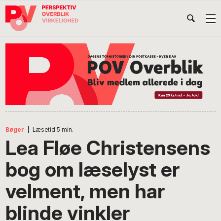
Gå
Skip
Gå
Head
direkte
til
direkte
til
indhold
til
Højr
primær
footer
Søg
på
navigation
POV
International
Bøger
|
Læsetid
5
min.
Lea Fløe Christensens
bog om læselyst er
velment, men har
blinde vinkler