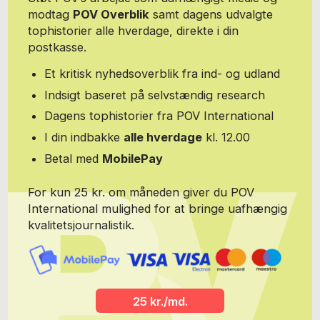
litteratursociologi, kulturarv, kulturpolitik, biblioteksforhold etc. i
modtag
POV Overblik
samt dagens udvalgte
mange tidsskrifter, foruden overbliksanmeldelser af skønlitteratur.
tophistorier alle hverdage, direkte i din
P.t. fagansvarlig for nogle litteraturfaglige felter ved Den Store
Danske.
postkasse.
Et kritisk nyhedsoverblik fra ind- og udland
Indsigt baseret på selvstændig research
Dagens tophistorier fra POV International
I din indbakke
alle hverdage
kl. 12.00
Betal med
MobilePay
For kun 25 kr. om måneden giver du POV
International mulighed for at bringe uafhængig
kvalitetsjournalistik.
25 kr./md.