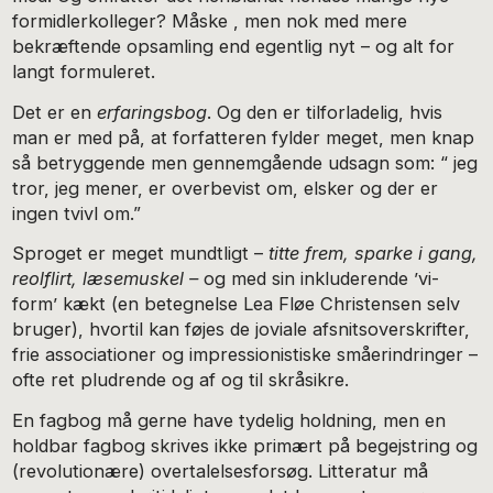
formidlerkolleger? Måske , men nok med mere
bekræftende opsamling end egentlig nyt – og alt for
langt formuleret.
Det er en
erfaringsbog
. Og den er tilforladelig, hvis
man er med på, at forfatteren fylder meget, men knap
så betryggende men gennemgående udsagn som: “ jeg
tror, jeg mener, er overbevist om, elsker og der er
ingen tvivl om.”
Sproget er meget mundtligt –
titte frem, sparke i gang,
reolflirt, læsemuskel –
og med sin inkluderende ’vi-
form’ kækt (en betegnelse Lea Fløe Christensen selv
bruger), hvortil kan føjes de joviale afsnitsoverskrifter,
frie associationer og impressionistiske småerindringer –
ofte ret pludrende og af og til skråsikre.
En fagbog må gerne have tydelig holdning, men en
holdbar fagbog skrives ikke primært på begejstring og
(revolutionære) overtalelsesforsøg. Litteratur må