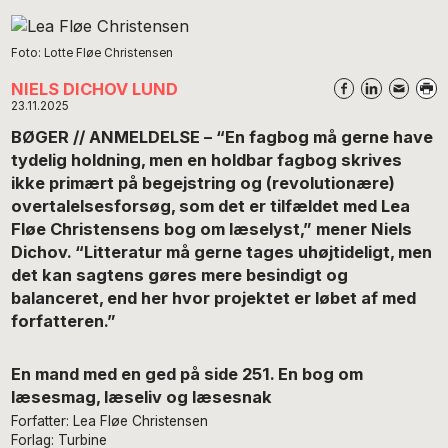
Foto: Lotte Fløe Christensen
NIELS DICHOV LUND
23.11.2025
BØGER // ANMELDELSE – “En fagbog må gerne have
tydelig holdning, men en holdbar fagbog skrives
ikke primært på begejstring og (revolutionære)
overtalelsesforsøg, som det er tilfældet med Lea
Fløe Christensens bog om læselyst,” mener Niels
Dichov. “Litteratur må gerne tages uhøjtideligt, men
det kan sagtens gøres mere besindigt og
balanceret, end her hvor projektet er løbet af med
forfatteren.”
En mand med en ged på side 251. En bog om
læsesmag, læseliv og læsesnak
Forfatter: Lea Fløe Christensen
Forlag: Turbine