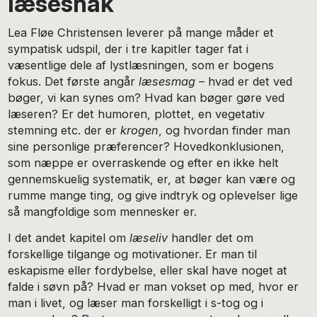
læsesnak
Lea Fløe Christensen leverer på mange måder et
sympatisk udspil, der i tre kapitler tager fat i
væsentlige dele af lystlæsningen, som er bogens
fokus. Det første angår
læsesmag
– hvad er det ved
bøger, vi kan synes om? Hvad kan bøger gøre ved
læseren? Er det humoren, plottet, en vegetativ
stemning etc. der er
krogen
, og hvordan finder man
sine personlige præferencer? Hovedkonklusionen,
som næppe er overraskende og efter en ikke helt
gennemskuelig systematik, er, at bøger kan være og
rumme mange ting, og give indtryk og oplevelser lige
så mangfoldige som mennesker er.
I det andet kapitel om
læseliv
handler det om
forskellige tilgange og motivationer. Er man til
eskapisme eller fordybelse, eller skal have noget at
falde i søvn på? Hvad er man vokset op med, hvor er
man i livet, og læser man forskelligt i s-tog og i