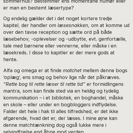
sommerhus? Bestemmer ens momentane humør eller
er man en bestemt læsertype?
Og endelig gælder det i det noget kortere tredje
kapitel, der handler om
læsesnakken,
om at komme ud
over den tavse reception og sætte ord på både
læsebehov, -oplevelser og -udbytte, evt. genfortælle,
tale med børnene eller vennerne, eller måske i en
læsekreds. I disse to kapitler er der mere gods at
hente.
Alfa og omega er at finde
matchet
mellem denne bogs
’oplæg’, ens smag og behov lige når det påkræves.
“Rette bog til rette læser til rette tid”
er formidlingens
mantra, som kan finde sted via en heldig og tydelig
kommunikation – i et bibliotek, en boghandel, måske
en skole – eller under en bogbloggers indflydelse.
Falder det hele i hak til alles tilfredshed, er det ikke
afgørende, hvad det er, der læses. I mine øjne kan
denne matchtænkning dog også lukke mere i
selvindfrielse end åbne mod verden.