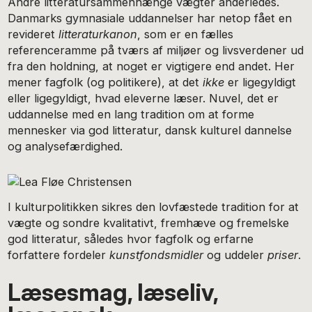
Andre litteratursammenhænge vægter anderledes.
Danmarks gymnasiale uddannelser har netop fået en
revideret
litteraturkanon
, som er en fælles
referenceramme på tværs af miljøer og livsverdener ud
fra den holdning, at noget er vigtigere end andet. Her
mener fagfolk (og politikere), at det
ikke
er ligegyldigt
eller ligegyldigt, hvad eleverne læser. Nuvel, det er
uddannelse med en lang tradition om at forme
mennesker via god litteratur, dansk kulturel dannelse
og analysefærdighed.
I kulturpolitikken sikres den lovfæstede tradition for at
vægte og sondre kvalitativt, fremhæve og fremelske
god litteratur, således hvor fagfolk og erfarne
forfattere fordeler
kunstfondsmidler
og uddeler
priser
.
Læsesmag, læseliv,