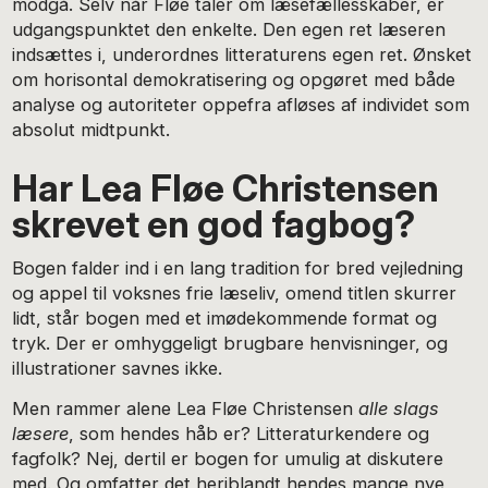
modgå. Selv når Fløe taler om læsefællesskaber, er
udgangspunktet den enkelte. Den egen ret læseren
indsættes i, underordnes litteraturens egen ret. Ønsket
om horisontal demokratisering og opgøret med både
analyse og autoriteter oppefra afløses af individet som
absolut midtpunkt.
Har Lea Fløe Christensen
skrevet en god fagbog?
Bogen falder ind i en lang tradition for bred vejledning
og appel til voksnes frie læseliv, omend titlen skurrer
lidt, står bogen med et imødekommende format og
tryk. Der er omhyggeligt brugbare henvisninger, og
illustrationer savnes ikke.
Men rammer alene Lea Fløe Christensen
alle slags
læsere
, som hendes håb er? Litteraturkendere og
fagfolk? Nej, dertil er bogen for umulig at diskutere
med. Og omfatter det heriblandt hendes mange nye