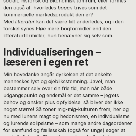
socialt, historisk og økonomisk tomrum, eller formes
den også af, hvorledes
bogen
trives som det
kommercielle markedsprodukt den er?
Med
litteratur
kan det være lidt anderledes, og i den
forskel synes Fløe mere bogformidler end den
litteraturformidler, hun benævner sig selv som.
Individualiseringen –
læseren i egen ret
Min hovedanke angår dyrkelsen af det enkelte
menneskes lyst og øjebliksstemning. Javel, man
bestemmer selv over sin frie tid, men når både
udgangspunkt og endemål er det samme – jeg’ets
behov og ønsker plus opfyldelse, så bliver der ikke
noget større! Så toner mig-mig-kulturen frem, her og
nu med lunens magt og hedonismen, en individualisme
og lurende solipsisme – som mange andre dagsordener
for samfund og fællesskab (også for unge) søger at