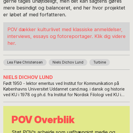
gerne tages uhøjtideligt, men det kan sagtens gøres
mere besindigt og balanceret, end her hvor projektet
er løbet af med forfatteren.
POV dækker kulturlivet med klassiske anmeldelser,
interviews, essays og fotoreportager. Klik dig videre
her.
Lea Fløe Christensen
Niels Dichov Lund
Turbine
NIELS DICHOV LUND
Født 1950 - lektor emeritus ved Institut for Kommunikation på
Københavns Universitet Uddannet cand.mag. i dansk og historie
ved KU i 1978 og ph.d. fra Institut for Nordisk Filologi ved KU i
2000. Fra 1978 ansat ved Danmarks Biblioteksskole som lektor,
fra 2013-2019 ved Københavns Universitet i litteratur- og
kulturformidling. Har forestået forskningsprojekter bl.a. inden for
POV Overblik
litteraturformidling og folkeoplysning, barndomsskildringer i
litteraturen og digital formidling af kulturarv. Dertil redaktion af tss-
temanumre samt artikler og anmeldelser omkring faglitteratur,
Støt POV’s arbejde som uafhængigt medie og