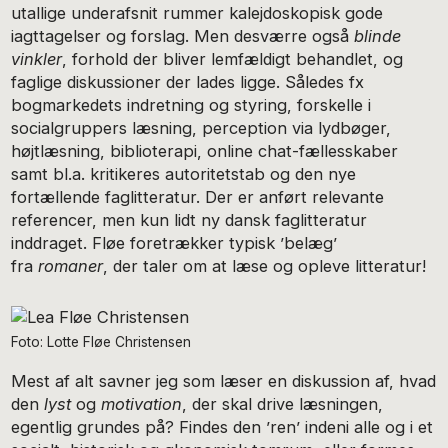
utallige underafsnit rummer kalejdoskopisk gode
iagttagelser og forslag. Men desværre også
blinde
vinkler
, forhold der bliver lemfældigt behandlet, og
faglige diskussioner der lades ligge. Således fx
bogmarkedets indretning og styring, forskelle i
socialgruppers læsning, perception via lydbøger,
højtlæsning, biblioterapi, online chat-fællesskaber
samt bl.a. kritikeres autoritetstab og den nye
fortællende faglitteratur. Der er anført relevante
referencer, men kun lidt ny dansk faglitteratur
inddraget. Fløe foretrækker typisk ’belæg’
fra
romaner
, der taler om at læse og opleve litteratur!
Foto: Lotte Fløe Christensen
Mest af alt savner jeg som læser en diskussion af, hvad
den
lyst
og
motivation
, der skal drive læsningen,
egentlig grundes på? Findes den ’ren’ indeni alle og i et