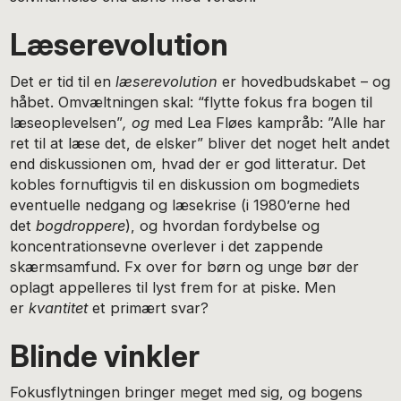
Læserevolution
Det er tid til en
læserevolution
er hovedbudskabet – og
håbet. Omvæltningen skal: “flytte fokus fra bogen til
læseoplevelsen”
, og
med Lea Fløes kampråb: ”Alle har
ret til at læse det, de elsker” bliver det noget helt andet
end diskussionen om, hvad der er god litteratur. Det
kobles fornuftigvis til en diskussion om bogmediets
eventuelle nedgang og læsekrise (i 1980’erne hed
det
bogdroppere
), og hvordan fordybelse og
koncentrationsevne overlever i det zappende
skærmsamfund. Fx over for børn og unge bør der
oplagt appelleres til lyst frem for at piske. Men
er
kvantitet
et primært svar?
Blinde vinkler
Fokusflytningen bringer meget med sig, og bogens