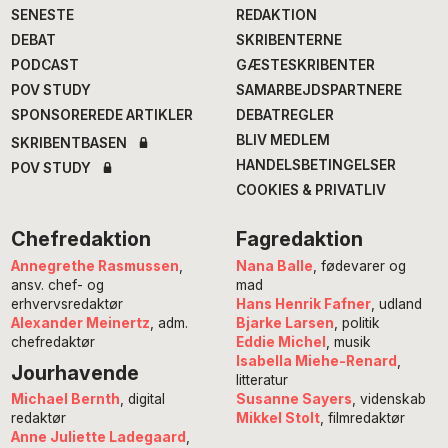
SENESTE
REDAKTION
DEBAT
SKRIBENTERNE
PODCAST
GÆSTESKRIBENTER
POV STUDY
SAMARBEJDSPARTNERE
SPONSOREREDE ARTIKLER
DEBATREGLER
BLIV MEDLEM
SKRIBENTBASEN
HANDELSBETINGELSER
POV STUDY
COOKIES & PRIVATLIV
Chefredaktion
Fagredaktion
Annegrethe Rasmussen
,
Nana Balle
, fødevarer og
ansv. chef- og
mad
erhvervsredaktør
Hans Henrik Fafner
, udland
Alexander Meinertz
, adm.
Bjarke Larsen
, politik
chefredaktør
Eddie Michel
, musik
Isabella Miehe-Renard
,
Jourhavende
litteratur
Susanne Sayers
, videnskab
Michael Bernth
, digital
Mikkel Stolt
, filmredaktør
redaktør
Anne Juliette Ladegaard
,