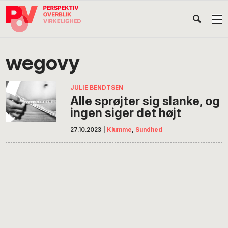
Gå
Skip
Gå
Head
direkte
til
direkte
til
indhold
til
Højr
primær
footer
Søg
på
navigation
wegovy
POV
International
JULIE BENDTSEN
Alle sprøjter sig slanke, og
ingen siger det højt
27.10.2023
|
Klumme
,
Sundhed