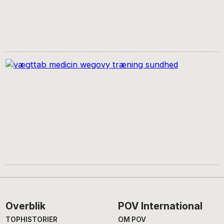
Footer
Overblik
POV International
TOPHISTORIER
OM POV