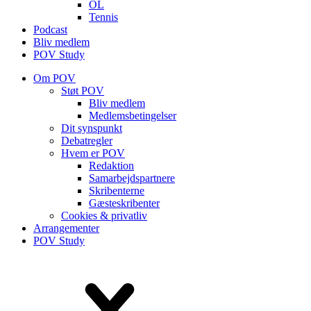
OL
Tennis
Podcast
Bliv medlem
POV Study
Om POV
Støt POV
Bliv medlem
Medlems­betingelser
Dit synspunkt
Debatregler
Hvem er POV
Redaktion
Samarbejdspartnere
Skribenterne
Gæsteskribenter
Cookies & privatliv
Arrangementer
POV Study