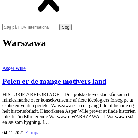
Søg
på
POV
Warszawa
International
Asger Wille
Polen er de mange motivers land
HISTORIE // REPORTAGE – Den polske hovedstad står som et
mindesmærke over konsekvenserne af flere ideologiers forsøg på at
skabe en verden perfekt. Warszawa er på én gang fuld af historie og
helt historieforladt. Historikeren Asger Wille prøver at finde historien
i det let åndsfortærende Warszawa. WARSZAWA – I Warszawa står
en sælsom bygning. I…
04.11.2021
|
Europa