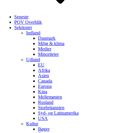
Seneste
POV Overblik
Sektioner
Indland
Danmark
Miljø & klima
Medier
Minoriteter
Udland
EU
Afrika
Asien
Canada
Europa
Kina
Mellemøsten
Rusland
Storbritannien
Syd- og Latinamerika
USA
Kultur
Bøger