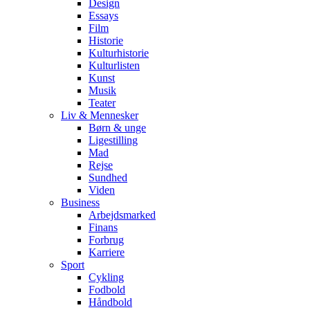
Design
Essays
Film
Historie
Kulturhistorie
Kulturlisten
Kunst
Musik
Teater
Liv & Mennesker
Børn & unge
Ligestilling
Mad
Rejse
Sundhed
Viden
Business
Arbejdsmarked
Finans
Forbrug
Karriere
Sport
Cykling
Fodbold
Håndbold