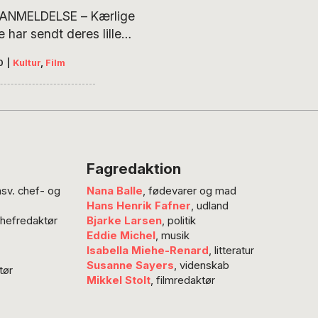
/ ANMELDELSE – Kærlige
e har sendt deres lille
gt ud på landet, mens de
0
|
Kultur
,
Film
 gået under jorden. Han
 godt hos sin tante, men
er sig og plages af
ens rødder, der mobber
r ham. Han forstår
elt, hvorfor han er
Fagredaktion
des, for alle andre er…
nsv. chef- og
Nana Balle
, fødevarer og mad
Hans Henrik Fafner
, udland
chefredaktør
Bjarke Larsen
, politik
Eddie Michel
, musik
Isabella Miehe-Renard
, litteratur
Susanne Sayers
, videnskab
tør
Mikkel Stolt
, filmredaktør