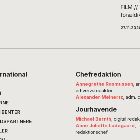
FILM /
forældr
søn lan
27.11.202
selv er
har det
han ked
landsby
og tæve
aldrig h
rnational
Chefredaktion
anderle
Annegrethe Rasmussen
, a
erhvervsredaktør
N
Alexander Meinertz
, adm. 
RNE
Jourhavende
IBENTER
Michael Bernth
, digital redak
DSPARTNERE
Anne Juliette Ladegaard
,
LER
redaktionschef