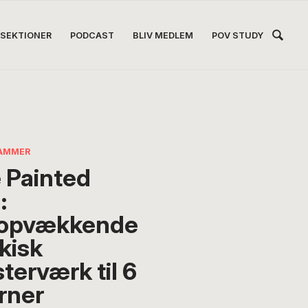
Hea
SEKTIONER
PODCAST
BLIV MEDLEM
POV STUDY
Høj
AMMER
 Painted
:
opvækkende
kisk
terværk til 6
erner