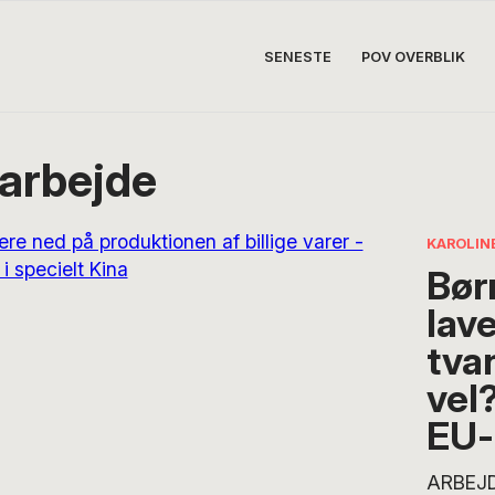
SENESTE
POV OVERBLIK
arbejde
KAROLIN
Bør
lav
tvan
vel
EU-
ARBEJ