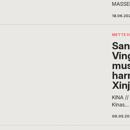
MASSE
seneste
18.06.20
strømme
billige 
europæ
METTE 
særligt 
San
intensi
Vin
med for
lavet u
mus
Rahbek
har
Nyheder 
Xin
Tilføj t
Bamser,
KINA /
nærmest
Kinas
af dive
propag
06.05.20
gået op
massemo