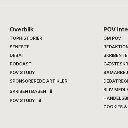
Footer
Overblik
POV Inte
TOPHISTORIER
OM POV
SENESTE
REDAKTIO
DEBAT
SKRIBENTE
PODCAST
GÆSTESKR
POV STUDY
SAMARBEJ
SPONSOREREDE ARTIKLER
DEBATREG
BLIV MEDL
SKRIBENTBASEN
HANDELSB
POV STUDY
COOKIES &