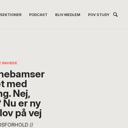
Hea
SEKTIONER
PODCAST
BLIV MEDLEM
POV STUDY
Høj
E RAHBEK
nebamser
et med
g. Nej,
? Nu er ny
lov på vej
DSFORHOLD //