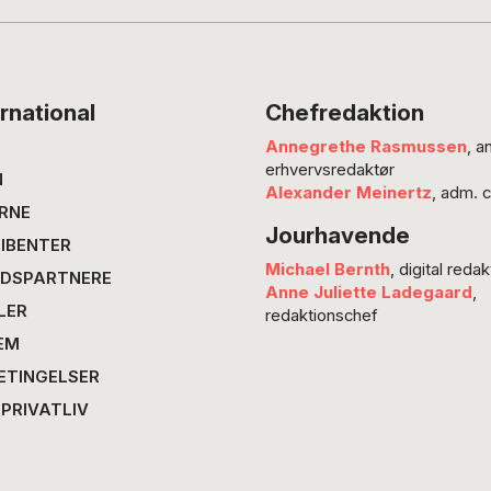
patriot
lanceri
eventyr
skal ov
rnational
Chefredaktion
om, hvo
Annegrethe Rasmussen
, a
harmoni
erhvervsredaktør
oprinde
N
Alexander Meinertz
, adm. 
kasakke
RNE
Jourhavende
tilflyt
IBENTER
– lever 
Michael Bernth
, digital redak
DSPARTNERE
Hvirvle
Anne Juliette Ladegaard
,
LER
på kine
redaktionschef
i rette
EM
ETINGELSER
 PRIVATLIV