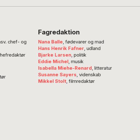
isme og
ngen af en
lig musical, der
erbevise os alle
Fagredaktion
r skønt og
nsv. chef- og
Nana Balle
, fødevarer og mad
sk folk –
Hans Henrik Fafner
, udland
lige uighurer og
chefredaktør
Bjarke Larsen
, politik
r såvel som
Eddie Michel
, musik
tede han-kinesere
Isabella Miehe-Renard
, litteratur
i Xinjiang.
Susanne Sayers
, videnskab
tør
Mikkel Stolt
, filmredaktør
nde patriotisme
siske medier går
 med vestlig…