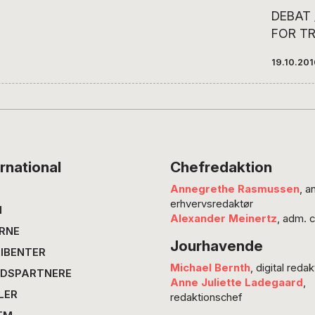
DEBAT 
FOR TR
Internat
19.10.20
svært v
dansk s
stille o
for Don
anledni
aktuell
rnational
Chefredaktion
USA. G
Annegrethe Rasmussen
, a
debattø
erhvervsredaktør
takkede
N
Alexander Meinertz
, adm. 
der tid
RNE
Jourhavende
forsvar
IBENTER
republi
Michael Bernth
, digital redak
DSPARTNERE
Men nu 
Anne Juliette Ladegaard
,
LER
lykked
redaktionschef