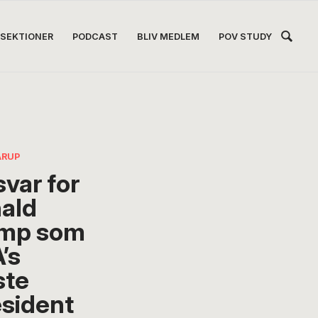
Hea
SEKTIONER
PODCAST
BLIV MEDLEM
POV STUDY
Høj
ARUP
svar for
ald
mp som
’s
te
sident