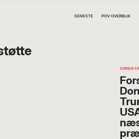
SENESTE
POV OVERBLIK
tøtte
SØREN F
For
Don
Tru
USA
næs
præ