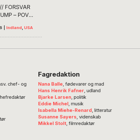
// FORSVAR
UMP – POV
ional har haft
16
|
Indland
,
USA
ed at finde en
temme, der ville
p med et forsvar
ald Trump i
ng af den
e valgkamp i
Fagredaktion
arvede
nsv. chef- og
Nana Balle
, fødevarer og mad
rer og politikere
Hans Henrik Fafner
, udland
 nej. Også dem,
chefredaktør
Bjarke Larsen
, politik
ligere havde
Eddie Michel
, musik
et den
Isabella Miehe-Renard
, litteratur
kanske kandidat.
Susanne Sayers
, videnskab
tør
Mikkel Stolt
, filmredaktør
er det
es…