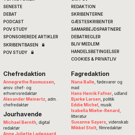
SENESTE
REDAKTION
DEBAT
SKRIBENTERNE
PODCAST
GÆSTESKRIBENTER
POV STUDY
SAMARBEJDSPARTNERE
SPONSOREREDE ARTIKLER
DEBATREGLER
BLIV MEDLEM
SKRIBENTBASEN
HANDELSBETINGELSER
POV STUDY
COOKIES & PRIVATLIV
Chefredaktion
Fagredaktion
Annegrethe Rasmussen
,
Nana Balle
, fødevarer og
ansv. chef- og
mad
erhvervsredaktør
Hans Henrik Fafner
, udland
Alexander Meinertz
, adm.
Bjarke Larsen
, politik
chefredaktør
Eddie Michel
, musik
Isabella Miehe-Renard
,
Jourhavende
litteratur
Susanne Sayers
, videnskab
Michael Bernth
, digital
Mikkel Stolt
, filmredaktør
redaktør
Anne Juliette Ladegaard
,