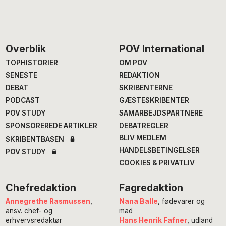
Footer
Overblik
POV International
TOPHISTORIER
OM POV
SENESTE
REDAKTION
DEBAT
SKRIBENTERNE
PODCAST
GÆSTESKRIBENTER
POV STUDY
SAMARBEJDSPARTNERE
SPONSOREREDE ARTIKLER
DEBATREGLER
BLIV MEDLEM
SKRIBENTBASEN
HANDELSBETINGELSER
POV STUDY
COOKIES & PRIVATLIV
Chefredaktion
Fagredaktion
Annegrethe Rasmussen
,
Nana Balle
, fødevarer og
ansv. chef- og
mad
erhvervsredaktør
Hans Henrik Fafner
, udland