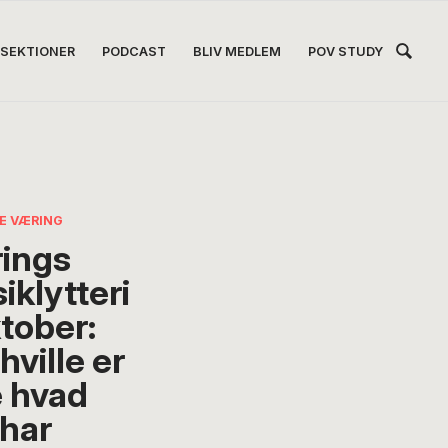
Hea
SEKTIONER
PODCAST
BLIV MEDLEM
POV STUDY
Høj
SE VÆRING
ings
iklytteri
ktober:
hville er
e hvad
 har