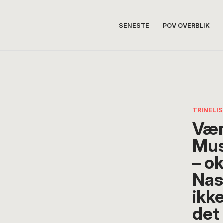
SENESTE
POV OVERBLIK
TRINELI
Vær
Mus
– o
Nas
ikk
det