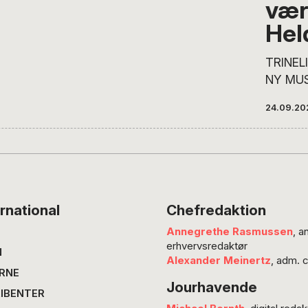
vær
Hel
TRINEL
NY MUS
musikin
24.09.20
følger 
den ny
musiker
med me
Trineli
måned 
rnational
Chefredaktion
POV’s l
Annegrethe Rasmussen
, a
forventn
erhvervsredaktør
betragt
N
Alexander Meinertz
, adm. 
der ske
RNE
Jourhavende
musiksc
IBENTER
feature