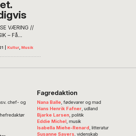
et.
digvis
ISE VÆRING //
IK – Få
teresserede
21
|
Kultur
,
Musik
så intenst med i
e musik som
, musikskribent
get mere,
se Væring. Hver
delagtiggør hun
Fagredaktion
æsere i sine
nsv. chef- og
Nana Balle
, fødevarer og mad
inger til og
Hans Henrik Fafner
, udland
ninger om det,
chefredaktør
Bjarke Larsen
, politik
r lige nu på
Eddie Michel
, musik
enen i faste
Isabella Miehe-Renard
, litteratur
 Værings
Susanne Sayers
, videnskab