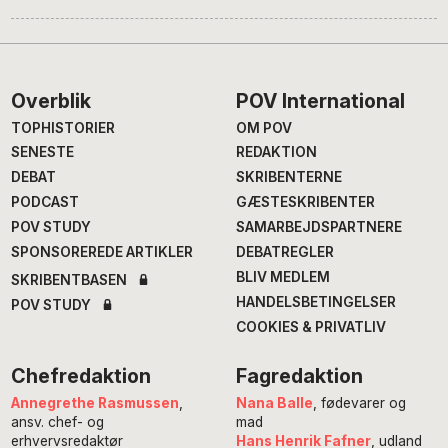
Footer
Overblik
POV International
TOPHISTORIER
OM POV
SENESTE
REDAKTION
DEBAT
SKRIBENTERNE
PODCAST
GÆSTESKRIBENTER
POV STUDY
SAMARBEJDSPARTNERE
SPONSOREREDE ARTIKLER
DEBATREGLER
BLIV MEDLEM
SKRIBENTBASEN
HANDELSBETINGELSER
POV STUDY
COOKIES & PRIVATLIV
Chefredaktion
Fagredaktion
Annegrethe Rasmussen
,
Nana Balle
, fødevarer og
ansv. chef- og
mad
erhvervsredaktør
Hans Henrik Fafner
, udland