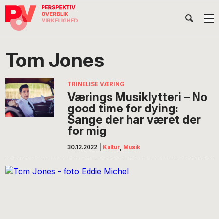
Gå
Skip
Gå
Head
direkte
til
direkte
til
indhold
til
Højr
primær
footer
Søg
på
navigation
Tom Jones
POV
International
TRINELISE VÆRING
Værings Musiklytteri – No
good time for dying:
Sange der har været der
for mig
30.12.2022
|
Kultur
,
Musik