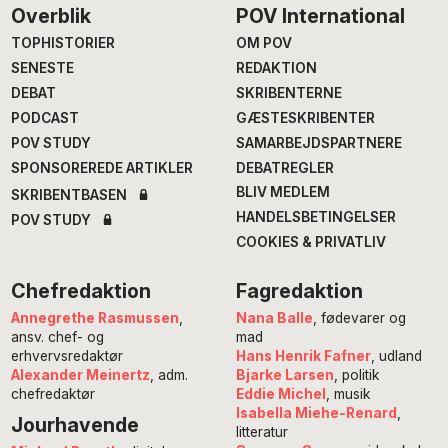
Footer
Overblik
POV International
TOPHISTORIER
OM POV
SENESTE
REDAKTION
DEBAT
SKRIBENTERNE
PODCAST
GÆSTESKRIBENTER
POV STUDY
SAMARBEJDSPARTNERE
SPONSOREREDE ARTIKLER
DEBATREGLER
BLIV MEDLEM
SKRIBENTBASEN
HANDELSBETINGELSER
POV STUDY
COOKIES & PRIVATLIV
Chefredaktion
Fagredaktion
Annegrethe Rasmussen
,
Nana Balle
, fødevarer og
ansv. chef- og
mad
erhvervsredaktør
Hans Henrik Fafner
, udland
Alexander Meinertz
, adm.
Bjarke Larsen
, politik
chefredaktør
Eddie Michel
, musik
Isabella Miehe-Renard
,
Jourhavende
litteratur