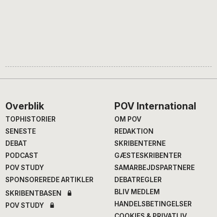
Footer
Overblik
POV International
TOPHISTORIER
OM POV
SENESTE
REDAKTION
DEBAT
SKRIBENTERNE
PODCAST
GÆSTESKRIBENTER
POV STUDY
SAMARBEJDSPARTNERE
SPONSOREREDE ARTIKLER
DEBATREGLER
BLIV MEDLEM
SKRIBENTBASEN
HANDELSBETINGELSER
POV STUDY
COOKIES & PRIVATLIV