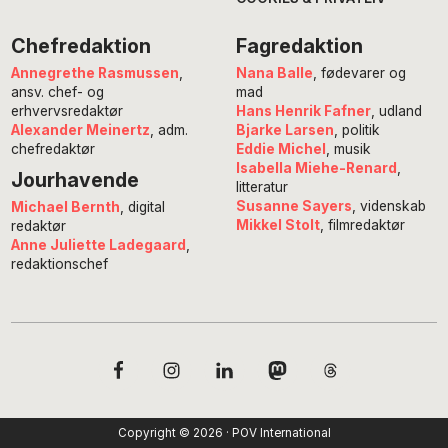
Chefredaktion
Fagredaktion
Annegrethe Rasmussen
,
Nana Balle
, fødevarer og
ansv. chef- og
mad
erhvervsredaktør
Hans Henrik Fafner
, udland
Alexander Meinertz
, adm.
Bjarke Larsen
, politik
chefredaktør
Eddie Michel
, musik
Isabella Miehe-Renard
,
Jourhavende
litteratur
Susanne Sayers
, videnskab
Michael Bernth
, digital
Mikkel Stolt
, filmredaktør
redaktør
Anne Juliette Ladegaard
,
redaktionschef
Copyright © 2026 · POV International